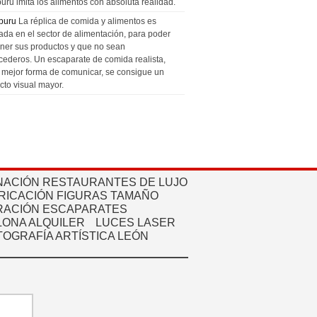
uru imita los alimentos con absoluta realidad.
puru
La réplica de comida y alimentos es
zada en el sector de alimentación, para poder
ner sus productos y que no sean
cederos. Un escaparate de comida realista,
a mejor forma de comunicar, se consigue un
cto visual mayor.
NACIÓN RESTAURANTES DE LUJO
RICACIÓN FIGURAS TAMAÑO
ACIÓN ESCAPARATES
ONA ALQUILER
LUCES LASER
TOGRAFÍA ARTÍSTICA LEÓN