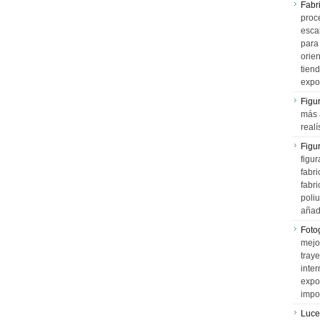
Fabr
proce
esca
para
orien
tiend
expo
Figu
más 
realí
Figu
figur
fabr
fabri
poli
añad
Fotog
mejo
tray
inter
expo
impo
Luce