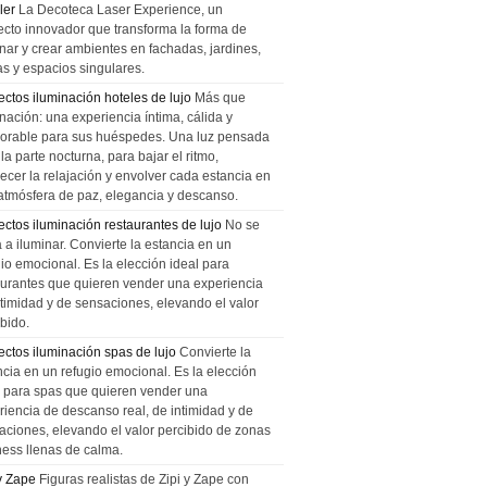
ler
La Decoteca Laser Experience, un
ecto innovador que transforma la forma de
inar y crear ambientes en fachadas, jardines,
as y espacios singulares.
ectos iluminación hoteles de lujo
Más que
nación: una experiencia íntima, cálida y
rable para sus huéspedes. Una luz pensada
la parte nocturna, para bajar el ritmo,
recer la relajación y envolver cada estancia en
atmósfera de paz, elegancia y descanso.
ectos iluminación restaurantes de lujo
No se
a a iluminar. Convierte la estancia en un
gio emocional. Es la elección ideal para
aurantes que quieren vender una experiencia
ntimidad y de sensaciones, elevando el valor
bido.
ectos iluminación spas de lujo
Convierte la
ncia en un refugio emocional. Es la elección
l para spas que quieren vender una
riencia de descanso real, de intimidad y de
aciones, elevando el valor percibido de zonas
ness llenas de calma.
 y Zape
Figuras realistas de Zipi y Zape con