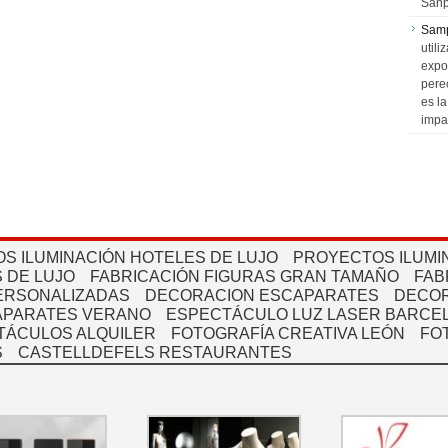
Sanp
Sam
utili
expo
pere
es l
impa
S ILUMINACIÓN HOTELES DE LUJO
PROYECTOS ILUMI
 DE LUJO
FABRICACIÓN FIGURAS GRAN TAMAÑO
FAB
PERSONALIZADAS
DECORACION ESCAPARATES
DECOR
APARATES VERANO
ESPECTÁCULO LUZ LASER BARCEL
TÁCULOS ALQUILER
FOTOGRAFÍA CREATIVA LEÓN
FO
S
CASTELLDEFELS RESTAURANTES