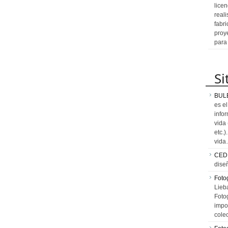
licen
reali
fabr
proy
para
Si
BUL
es e
info
vida
etc.
vid
CED
dise
Fotog
Lieb
Fotog
impo
cole