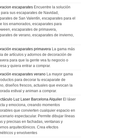
racion escaparates
Encuentre la solución
l para sus escaparates de Navidad,
parates de San Valentín, escaparates para el
de los enamorados, escaparates para
oween, escaparates de primavera,
parates de verano, escaparates de invierno,
ración escaparates primavera
La gama más
ia de artículos y adornos de decoración de
avera para que la gente vea tu negocio o
esa y quiera entrar a comprar.
ración escaparates verano
La mayor gama
roductos para decorar tu escaparate de
no, diseños frescos, actuales que evocan la
orada estival y animan a comprar.
ctáculo Luz Laser Barcelona Alquiler
El láser
cta y emociona, creando momentos
rables que convierten cualquier espacio en
scenario espectacular. Permite dibujar líneas
das y precisas en fachadas, ventanas y
ornos arquitectónicos. Crea efectos
métricos y envolventes