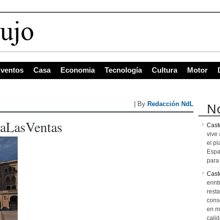
ventos
Casa
Economia
Tecnología
Cultura
Motor
No
| By
Redacción NdL
aLasVentas
Caste
vive 
el pl
Espa
para 
Cast
ennt
resta
cons
en m
calid