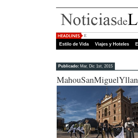
El Salvador, uno de
Estilo de Vida
Viajes y Hoteles
E
Publicado:
Mar, Dic 1st, 2015
MahouSanMiguelYllan