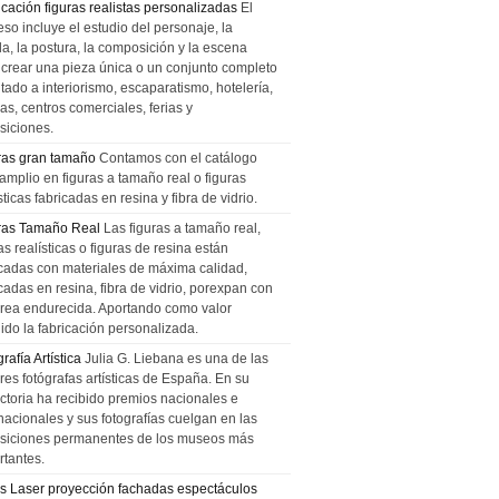
icación figuras realistas personalizadas
El
so incluye el estudio del personaje, la
la, la postura, la composición y la escena
 crear una pieza única o un conjunto completo
tado a interiorismo, escaparatismo, hotelería,
as, centros comerciales, ferias y
siciones.
ras gran tamaño
Contamos con el catálogo
amplio en figuras a tamaño real o figuras
sticas fabricadas en resina y fibra de vidrio.
ras Tamaño Real
Las figuras a tamaño real,
as realísticas o figuras de resina están
icadas con materiales de máxima calidad,
cadas en resina, fibra de vidrio, porexpan con
urea endurecida. Aportando como valor
ido la fabricación personalizada.
rafía Artística
Julia G. Liebana es una de las
res fotógrafas artísticas de España. En su
ectoria ha recibido premios nacionales e
nacionales y sus fotografías cuelgan en las
siciones permanentes de los museos más
rtantes.
s Laser proyección fachadas espectáculos