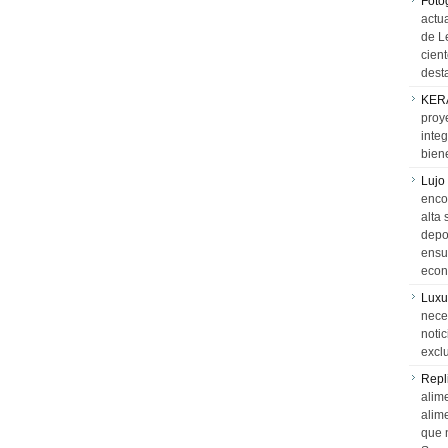
Foto
actua
de L
cien
desta
KER
proy
integ
biene
Lujo
encon
alta 
depor
ensue
econ
Luxu
neces
notic
exclu
Repl
alime
alim
que 