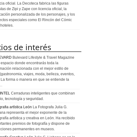
cia oficial. La Decoteca fabrica las figuras
stas de Zipi y Zape con licencia oficial, la
icación personalizada de los personajes, y los
ectos especiales como El Rincón del Cómic
 hoteles.
tios de interés
EVARD
Bulevard Lifestyle & Travel Magazine
l espacio donde encontrarás toda la
rmación relacionada con el mejor estilo de
 (gastronomia, viajes, moda, belleza, eventos,
). La forma o manera en que se entiende la
a…
INTEL
Cerraduras inteligentes que combinan
ño, tecnología y seguridad.
rafia artística León
La Fotografa Julia G.
ana representa el mejor exponente de la
rafía artística y creativa en León. Ha recibido
rtantes premios de fotografía y dispone de
cciones permanentes en museos.