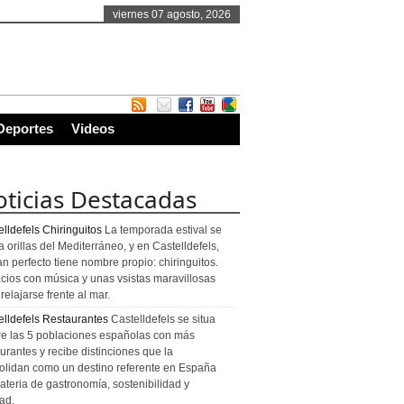
viernes 07 agosto, 2026
Deportes
Videos
ticias Destacadas
lldefels Chiringuitos
La temporada estival se
a orillas del Mediterráneo, y en Castelldefels,
an perfecto tiene nombre propio: chiringuitos.
cios con música y unas vsistas maravillosas
relajarse frente al mar.
elldefels Restaurantes
Castelldefels se situa
re las 5 poblaciones españolas con más
urantes y recibe distinciones que la
olidan como un destino referente en España
ateria de gastronomía, sostenibilidad y
ad.