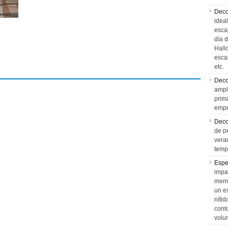
Deco
idea
esca
día 
Hall
esca
etc.
Deco
ampl
prim
empr
Deco
de p
vera
temp
Espe
impa
memo
un e
níti
cont
volu