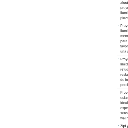
alqui
proy
ilum
plaz
Proy
ilumi
memo
para 
favo
una 
Proy
limit
refu
rest
de i
perci
Proy
esta
idea
expe
sens
well
Zipi