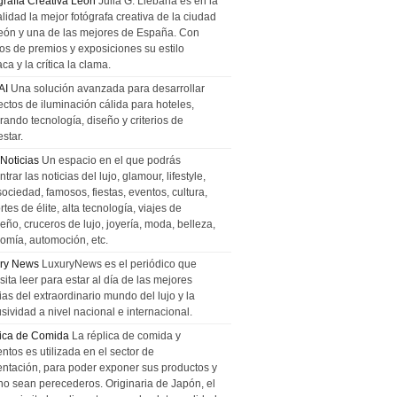
grafía Creativa León
Julia G. Liebana es en la
lidad la mejor fotógrafa creativa de la ciudad
eón y una de las mejores de España. Con
tos de premios y exposiciones su estilo
ca y la crítica la clama.
AI
Una solución avanzada para desarrollar
ectos de iluminación cálida para hoteles,
rando tecnología, diseño y criterios de
star.
 Noticias
Un espacio en el que podrás
trar las noticias del lujo, glamour, lifestyle,
sociedad, famosos, fiestas, eventos, cultura,
tes de élite, alta tecnología, viajes de
ño, cruceros de lujo, joyería, moda, belleza,
omía, automoción, etc.
ry News
LuxuryNews es el periódico que
ita leer para estar al día de las mejores
ias del extraordinario mundo del lujo y la
sividad a nivel nacional e internacional.
ica de Comida
La réplica de comida y
ntos es utilizada en el sector de
entación, para poder exponer sus productos y
no sean perecederos. Originaria de Japón, el