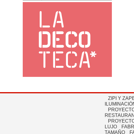
ZIPI Y ZAP
ILUMINACIÓ
PROYECTO
RESTAURAN
PROYECTO
LUJO
FABR
TAMAÑO
F