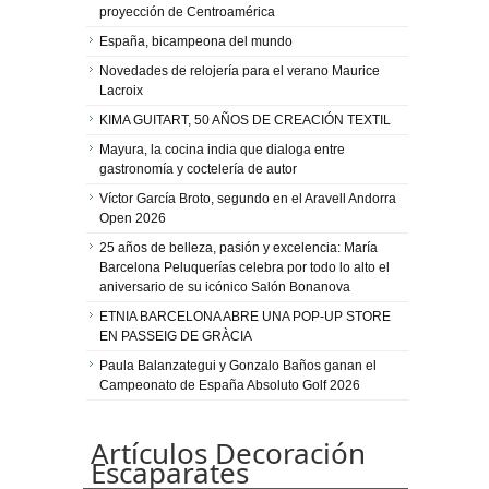
proyección de Centroamérica
España, bicampeona del mundo
Novedades de relojería para el verano Maurice
Lacroix
KIMA GUITART, 50 AÑOS DE CREACIÓN TEXTIL
Mayura, la cocina india que dialoga entre
gastronomía y coctelería de autor
Víctor García Broto, segundo en el Aravell Andorra
Open 2026
25 años de belleza, pasión y excelencia: María
Barcelona Peluquerías celebra por todo lo alto el
aniversario de su icónico Salón Bonanova
ETNIA BARCELONA ABRE UNA POP-UP STORE
EN PASSEIG DE GRÀCIA
Paula Balanzategui y Gonzalo Baños ganan el
Campeonato de España Absoluto Golf 2026
Artículos Decoración
Escaparates