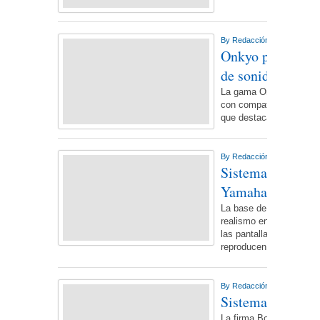
By
Redacción NdL
On marte
Onkyo presenta s
de sonido Dolby
La gama Onkyo 2014 de 
con compatibilidad con 
que destaca el Previo
By
Redacción NdL
On viern
Sistema de sonid
Yamaha SRT-10
La base de sonido para
realismo en estado pur
las pantallas de grande
reproducen la atmósfer
By
Redacción NdL
On miérc
Sistema de sonid
La firma Bose acaba de 