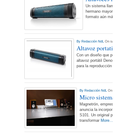
Un sistema llamativo y muy 
hermano mayor, Denon Envay
formato aún más compacto
By
Redacción NdL
On sábado, febrero 
Altavoz portatil Denon
Con un diseño que permite situarl
altavoz portátil Denon Envaya Mi
para la reproducción inalámbrica
By
Redacción NdL
On lunes, febrero
Micro sistema de so
Magnetrón, empresa especializa
anuncia la incorporación a su 
S101. Un original producto en 
transformar
More...