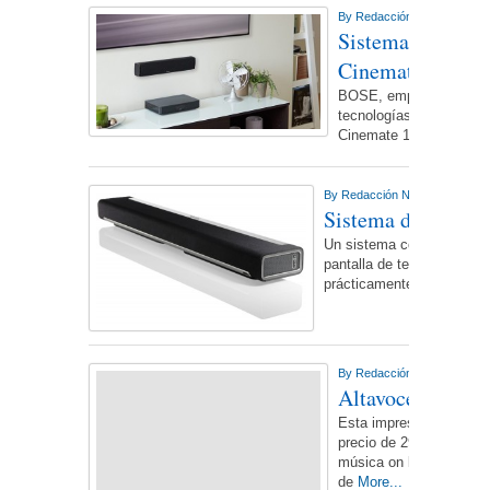
By
Redacción NdL
On jueve
Sistema de audi
Cinemate 120
BOSE, empresa líder en 
tecnologías de audio, 
Cinemate 120.
More...
By
Redacción NdL
On viernes,
Sistema de sonido
Un sistema concebido tant
pantalla de televisión HD
prácticamente todas las f
By
Redacción NdL
On marte
Altavoces Denon
Esta impresionante fam
precio de 299 euros, per
música on line más popu
de
More...