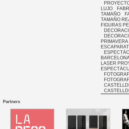
PROYECTO
LUJO
FABR
TAMAÑO
F
TAMAÑO RE
FIGURAS P
DECORACI
DECORACI
PRIMAVERA
ESCAPARAT
ESPECTÁC
BARCELONA
LASER PRO
ESPECTÁCU
FOTOGRAF
FOTOGRAFÍ
CASTELLD
CASTELLD
Partners