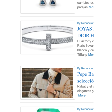
cambios que cada año e
parejas
More...
By
Redacción NdL
On miérc
JOYAS DE TIFF
DIOR HOMME E
El actor y cantante Aró
París llevando un colla
blanco y diamantes valo
Tiffany
More...
By
Redacción NdL
On lunes
Pepe Barroso y R
selección de joya
Rabat y el actor Pepe B
elegantes y atemporales
More...
By
Redacción NdL
On doming