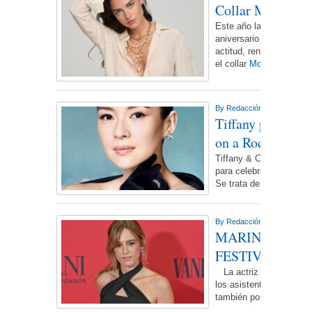
Collar MAJORI
Este año la icónica firm
aniversario y sus nueva
actitud, renovada, pero 
el collar
More...
By
Redacción NdL
On sábad
Tiffany presenta 
on a Rock
Tiffany & Co. presenta 
para celebrar su colecci
Se trata de una reinter
By
Redacción NdL
On lunes
MARINA SALA
FESTIVAL DE 
La actriz Marina Sala s
los asistentes, no solo 
también por su estilism