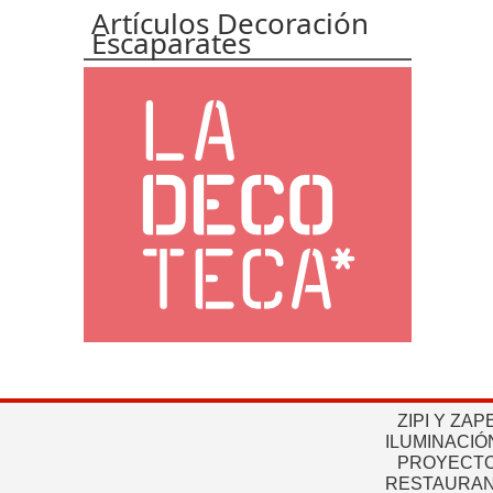
Artículos Decoración
Escaparates
ZIPI Y ZAP
ILUMINACIÓ
PROYECTO
RESTAURAN