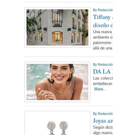
By
Redacción NdL
On domin
Tiffany & Co. no
diseño de la Cas
Una nueva tienda Tiffa
ambiente único que combi
patrimonio en un mismo
allá de una
More...
By
Redacción NdL
On jueves
DA LA BIENVE
Las colecciones ofrecen
embellecer los momento
More...
By
Redacción NdL
On miérco
Joyas azules para
Según dicta la tradición
algo nuevo, algo viejo, 