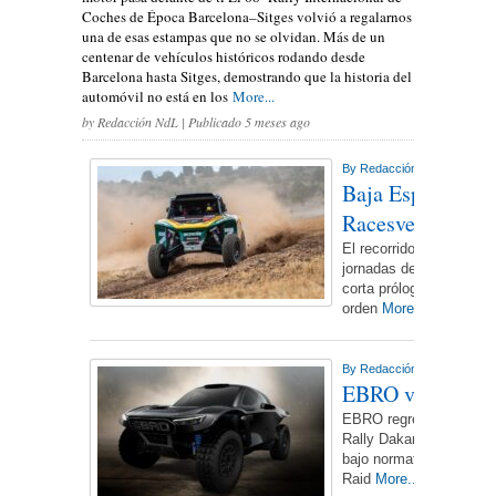
Coches de Época Barcelona–Sitges volvió a regalarnos
una de esas estampas que no se olvidan. Más de un
centenar de vehículos históricos rodando desde
Barcelona hasta Sitges, demostrando que la historia del
automóvil no está en los
More...
by
Redacción NdL
| Publicado 5 meses ago
By
Redacción NdL
On jueves
Baja España Ara
Racesven
El recorrido de la Baja
jornadas del 25 al 27 de
corta prólogo de 6 kiló
orden
More...
By
Redacción NdL
On lunes,
EBRO vuelve al R
EBRO regresa a la comp
Rally Dakar 2026. Lo ha
bajo normativa T1+, en 
Raid
More...