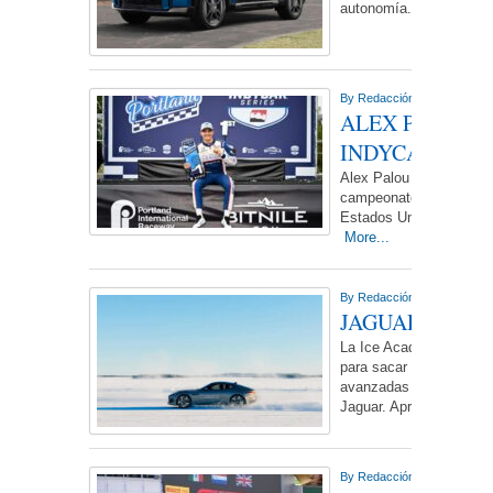
autonomía.
More...
By
Redacción NdL
On miérc
ALEX PALOU C
INDYCAR SERIE
Alex Palou piloto del eq
campeonato IndyCar. Po
Estados Unidos, donde 
More...
By
Redacción NdL
On sábad
JAGUAR ICE 
La Ice Academy de Arjep
para sacar el máximo pa
avanzadas y competente
Jaguar. Aprende
More...
By
Redacción NdL
On lunes