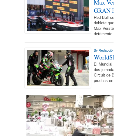
Max Verstappen
GRAN PREMIO 
Red Bull se ha mostrad
doblete que les aporta 
Max Verstappen se va de
detrimento
More...
By
Redacción NdL
On viern
WorldSBK test d
El Mundial de Superbike
dos jornadas de ensayo
Circuit de Barcelona-Ca
pruebas en
More...