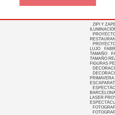
ZIPI Y ZAP
ILUMINACIÓ
PROYECTO
RESTAURAN
PROYECTO
LUJO
FABR
TAMAÑO
F
TAMAÑO RE
FIGURAS P
DECORACI
DECORACI
PRIMAVERA
ESCAPARAT
ESPECTÁC
BARCELONA
LASER PRO
ESPECTÁCU
FOTOGRAF
FOTOGRAFÍ