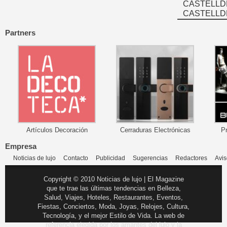
CASTELLD
CASTELLD
Partners
Artículos Decoración
Cerraduras Electrónicas
P
Empresa
Noticias de lujo
Contacto
Publicidad
Sugerencias
Redactores
Avis
Copyright © 2010 Noticias de lujo | El Magazine
que te trae las últimas tendencias en Belleza,
Salud, Viajes, Hoteles, Restaurantes, Eventos,
Fiestas, Conciertos, Moda, Joyas, Relojes, Cultura,
Tecnología, y el mejor Estilo de Vida. La web de
referencia elegida por los amantes del lujo y la