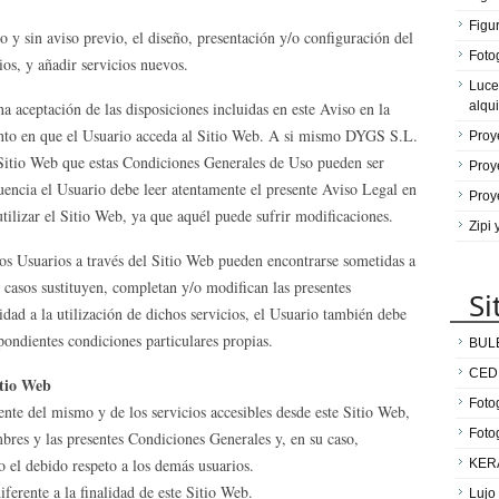
Figu
y sin aviso previo, el diseño, presentación y/o configuración del
Fotog
ios, y añadir servicios nuevos.
Luce
na aceptación de las disposiciones incluidas en este Aviso en la
alqui
to en que el Usuario acceda al Sitio Web. A si mismo DYGS S.L.
Proy
Sitio Web que estas Condiciones Generales de Uso pueden ser
Proy
uencia el Usuario debe leer atentamente el presente Aviso Legal en
Proy
tilizar el Sitio Web, ya que aquél puede sufrir modificaciones.
Zipi
 los Usuarios a través del Sitio Web pueden encontrarse sometidas a
s casos sustituyen, completan y/o modifican las presentes
Si
dad a la utilización de dichos servicios, el Usuario también debe
pondientes condiciones particulares propias.
BUL
CED
itio Web
Fotog
nte del mismo y de los servicios accesibles desde este Sitio Web,
Foto
mbres y las presentes Condiciones Generales y, en su caso,
 el debido respeto a los demás usuarios.
KER
erente a la finalidad de este Sitio Web.
Lujo