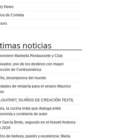
ry News
ica de Comida
puru
timas noticias
onniere Marbella Restaurante y Club
alvador, uno de los destinos con mayor
ección de Centroamérica
ña, bicampeona del mundo
dades de relojería para el verano Maurice
oix
 GUITART, 50 AÑOS DE CREACIÓN TEXTIL
ra, la cocina india que dialoga entre
ronomía y coctelería de autor
or García Broto, segundo en el Aravell Andorra
n 2026
ños de belleza, pasión y excelencia: María