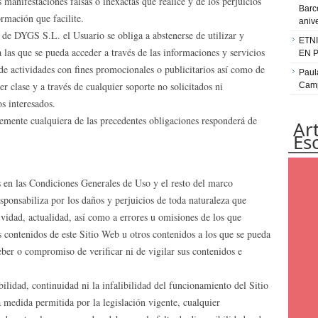
 manifestaciones falsas o inexactas que realice y de los perjuicios
Barc
rmación que facilite.
aniv
de DYGS S.L. el Usuario se obliga a abstenerse de utilizar y
ETN
 a las que se pueda acceder a través de las informaciones y servicios
EN 
 de actividades con fines promocionales o publicitarios así como de
Paul
 clase y a través de cualquier soporte no solicitados ni
Camp
s interesados.
emente cualquiera de las precedentes obligaciones responderá de
Ar
Es
s en las Condiciones Generales de Uso y el resto del marco
ponsabiliza por los daños y perjuicios de toda naturaleza que
ividad, actualidad, así como a errores u omisiones de los que
s contenidos de este Sitio Web u otros contenidos a los que se pueda
ber o compromiso de verificar ni de vigilar sus contenidos e
idad, continuidad ni la infalibilidad del funcionamiento del Sitio
medida permitida por la legislación vigente, cualquier