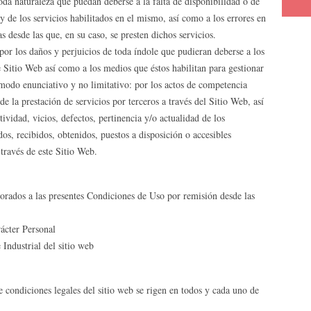
oda naturaleza que puedan deberse a la falta de disponibilidad o de
 de los servicios habilitados en el mismo, así como a los errores en
as desde las que, en su caso, se presten dichos servicios.
or los daños y perjuicios de toda índole que pudieran deberse a los
te Sitio Web así como a los medios que éstos habilitan para gestionar
a modo enunciativo y no limitativo: por los actos de competencia
de la prestación de servicios por terceros a través del Sitio Web, así
ividad, vicios, defectos, pertinencia y/o actualidad de los
os, recibidos, obtenidos, puestos a disposición o accesibles
 través de este Sitio Web.
orados a las presentes Condiciones de Uso por remisión desde las
ácter Personal
 Industrial del sitio web
 condiciones legales del sitio web se rigen en todos y cada uno de