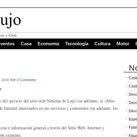
ventos
Casa
Economia
Tecnología
Cultura
Motor
No
Caste
, 2016 With
0 Comments
Cast
n
Deco
o del servicio del sitio web Noticias de Lujo (en adelante, el «Sitio
Deco
 Internet interesados en sus servicios y contenidos (en adelante, los
Deco
Espe
icias e información general a través del Sitio Web, Internet y
Fabr
ón existente.
Figu