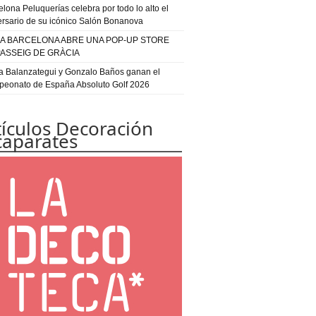
elona Peluquerías celebra por todo lo alto el
ersario de su icónico Salón Bonanova
IA BARCELONA ABRE UNA POP-UP STORE
PASSEIG DE GRÀCIA
a Balanzategui y Gonzalo Baños ganan el
eonato de España Absoluto Golf 2026
tículos Decoración
caparates