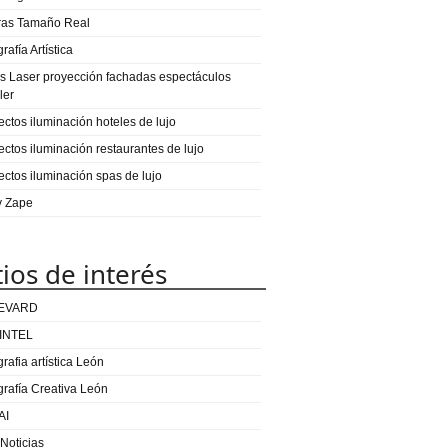
ras Tamaño Real
rafía Artística
s Laser proyección fachadas espectáculos
ler
ectos iluminación hoteles de lujo
ectos iluminación restaurantes de lujo
ectos iluminación spas de lujo
 y Zape
tios de interés
EVARD
INTEL
rafia artística León
grafía Creativa León
AI
 Noticias