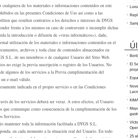
ar cualquiera de los materiales e informaciones contenidos en este
Luxu
ohibidos en las presentes Condiciones de Uso así como a las
Repl
biliten que resulten contrarios a los derechos e intereses de DYGS
Sam
onder frente a los mismos en caso de contravenir o incumplir dichas
ida la introducción o difusión de «virus informáticos»), dañe,
ormal utilización de los materiales e informaciones contenidos en el
Úl
documentos, archivos y toda clase de contenidos almacenados en
Bonb
GS S.L. de sus miembros o de cualquier Usuario del Sitio Web.
cios no exige la previa suscripción o registro de los Usuarios. No
El S
proy
de algunos de los servicios a la Previa cumplimentación del
Espa
 un e-mail válido.
presamente indicada en el propio servicio o en las Condiciones
Nove
Lacr
KIMA
ravés de los servicios deberá ser veraz. A estos efectos, el Usuario
atos que comunique como consecuencia de la cumplimentación de los
Mayu
gast
os Servicios.
Víct
rio mantener toda la información facilitada a DYGS S.L.
Ope
ponda, en cada momento a la situación real del Usuario. En todo
25 a