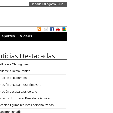
sábado 08 agosto, 2026
Deportes
Videos
ticias Destacadas
lldefels Chiringuitos
elldefels Restaurantes
racion escaparates
ración escaparates primavera
ración escaparates verano
ctáculo Luz Laser Barcelona Alquiler
icación figuras realistas personalizadas
ras gran tamaño