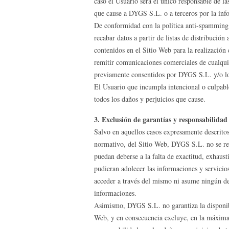
caso el Usuario será el único responsable de las
que cause a DYGS S.L. o a terceros por la info
De conformidad con la política anti-spamming 
recabar datos a partir de listas de distribución
contenidos en el Sitio Web para la realización
remitir comunicaciones comerciales de cualquier
previamente consentidos por DYGS S.L. y/o lo
El Usuario que incumpla intencional o culpabl
todos los daños y perjuicios que cause.
3. Exclusión de garantías y responsabilidad
Salvo en aquellos casos expresamente descrito
normativo, del Sitio Web, DYGS S.L. no se res
puedan deberse a la falta de exactitud, exhaust
pudieran adolecer las informaciones y servicio
acceder a través del mismo ni asume ningún de
informaciones.
Asimismo, DYGS S.L. no garantiza la disponibil
Web, y en consecuencia excluye, en la máxima 