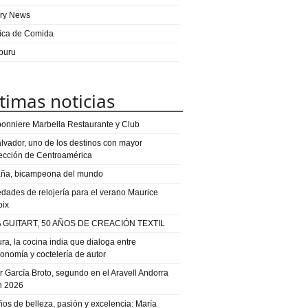
ry News
ica de Comida
puru
timas noticias
onniere Marbella Restaurante y Club
alvador, uno de los destinos con mayor
ección de Centroamérica
ña, bicampeona del mundo
dades de relojería para el verano Maurice
oix
 GUITART, 50 AÑOS DE CREACIÓN TEXTIL
ra, la cocina india que dialoga entre
ronomía y coctelería de autor
or García Broto, segundo en el Aravell Andorra
n 2026
ños de belleza, pasión y excelencia: María