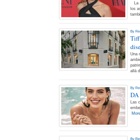
La ac
los a
tambi
By
Re
Tif
dis
Una n
ambie
patri
allá 
By
Re
DA
Las c
embe
More
By
Re