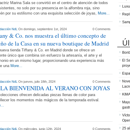
triz Marina Sala se convirtió en el centro de atención de todos
Luxu
sistentes, no solo por su presencia en la alfombra roja, sino
én por su estilismo con una exquisita selección de joyas,
More...
Repl
Sam
dacción NdL
On domingo, septiembre 1st, 2024
0 Comments
fany & Co. nos muestra el último concepto de
Úl
eño de la Casa en su nueva boutique de Madrid
ueva tienda Tiffany & Co. en Madrid donde se ofrece un
Bonb
nte único que combina sin esfuerzo la artesanía, el arte y el
monio en un mismo lugar, proporcionando una experiencia más
El S
de una
More...
proy
Espa
Nove
dacción NdL
On jueves, julio 18th, 2024
0 Comments
 LA BIENVENIDA AL VERANO CON JOYAS
Lacr
KIMA
olecciones ofrecen delicadas piezas llenas de color para
llecer los momentos más mágicos de la temporada estival.
Mayu
...
gast
Víct
Ope
25 a
dacción NdL
On miércoles, junio 12th, 2024
0 Comments