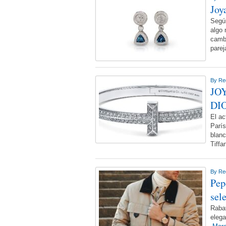
Joy
Según
algo 
cambi
pare
By
Re
JO
DI
El ac
París
blanc
Tiff
By
Re
Pep
sel
Rabat
elega