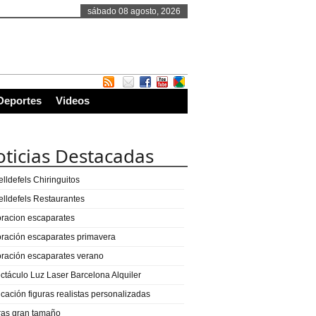
sábado 08 agosto, 2026
Deportes
Videos
ticias Destacadas
lldefels Chiringuitos
elldefels Restaurantes
racion escaparates
ración escaparates primavera
ración escaparates verano
ctáculo Luz Laser Barcelona Alquiler
icación figuras realistas personalizadas
ras gran tamaño