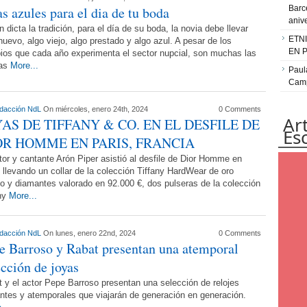
as azules para el dia de tu boda
Barc
aniv
 dicta la tradición, para el día de su boda, la novia debe llevar
ETN
nuevo, algo viejo, algo prestado y algo azul. A pesar de los
EN 
os que cada año experimenta el sector nupcial, son muchas las
jas
More...
Paul
Camp
dacción NdL
On miércoles, enero 24th, 2024
0 Comments
Ar
YAS DE TIFFANY & CO. EN EL DESFILE DE
Es
OR HOMME EN PARIS, FRANCIA
tor y cantante Arón Piper asistió al desfile de Dior Homme en
 llevando un collar de la colección Tiffany HardWear de oro
o y diamantes valorado en 92.000 €, dos pulseras de la colección
any
More...
dacción NdL
On lunes, enero 22nd, 2024
0 Comments
e Barroso y Rabat presentan una atemporal
ección de joyas
 y el actor Pepe Barroso presentan una selección de relojes
ntes y atemporales que viajarán de generación en generación.