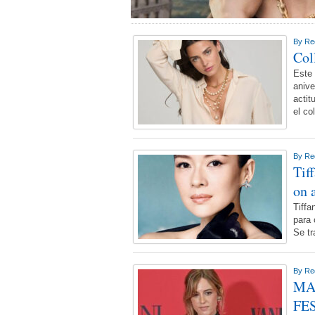
By
Re
Co
Este 
anive
actit
el co
By
Re
Tif
on 
Tiffa
para 
Se tr
By
Re
MA
FE