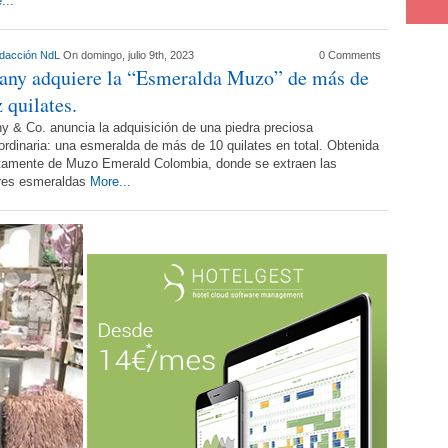
...
dacción NdL
On domingo, julio 9th, 2023
0 Comments
fany adquiere la “Esmeralda Muzo” de más de
 quilates.
ny & Co. anuncia la adquisición de una piedra preciosa
ordinaria: una esmeralda de más de 10 quilates en total. Obtenida
ctamente de Muzo Emerald Colombia, donde se extraen las
res esmeraldas
More...