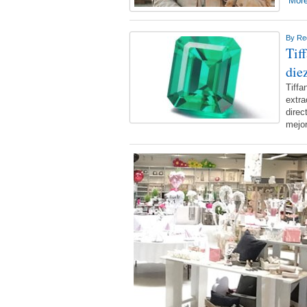
More
By
Re
Tif
diez
Tiffa
extra
dire
mejo