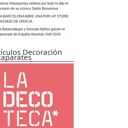
elona Peluquerías celebra por todo lo alto el
ersario de su icónico Salón Bonanova
IA BARCELONA ABRE UNA POP-UP STORE
PASSEIG DE GRÀCIA
a Balanzategui y Gonzalo Baños ganan el
eonato de España Absoluto Golf 2026
tículos Decoración
caparates