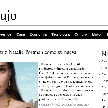
s con m
ventos
Casa
Economia
Tecnología
Cultura
Motor
ctriz Natalie Portman como su nueva
No
Caste
Tiffany & Co. anuncia a la actriz,
productora y directora ganadora del
Cast
Óscar® Natalie Portman como su nueva
Deco
embajadora mundial. Portman, que marca
un nuevo capítulo para la icónica joyería
Deco
de lujo, protagoniza la última campaña de
Deco
Tiffany & Co., dando paso a una nueva era
de narración que refleja el legado
Espe
perdurable de la Casa en la
More...
Fabr
by
Redacción NdL
| Publicado 5 meses ago
Figu