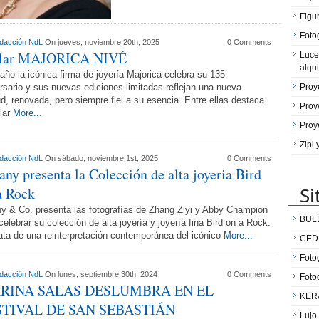
Figu
Fotog
dacción NdL
On jueves, noviembre 20th, 2025
0 Comments
llar MAJORICA NIVÉ
Luce
alqui
año la icónica firma de joyería Majorica celebra su 135
rsario y sus nuevas ediciones limitadas reflejan una nueva
Proy
ud, renovada, pero siempre fiel a su esencia. Entre ellas destaca
Proy
llar
More...
Proy
Zipi
dacción NdL
On sábado, noviembre 1st, 2025
0 Comments
fany presenta la Colección de alta joyeria Bird
Si
a Rock
ny & Co. presenta las fotografías de Zhang Ziyi y Abby Champion
BUL
celebrar su colección de alta joyería y joyería fina Bird on a Rock.
ata de una reinterpretación contemporánea del icónico
More...
CED
Fotog
dacción NdL
On lunes, septiembre 30th, 2024
0 Comments
Foto
RINA SALAS DESLUMBRA EN EL
KER
STIVAL DE SAN SEBASTIÁN
Lujo