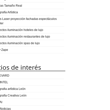
ras Tamaño Real
rafía Artística
s Laser proyección fachadas espectáculos
ler
ectos iluminación hoteles de lujo
ectos iluminación restaurantes de lujo
ectos iluminación spas de lujo
 y Zape
tios de interés
EVARD
INTEL
rafia artística León
grafía Creativa León
AI
 Noticias