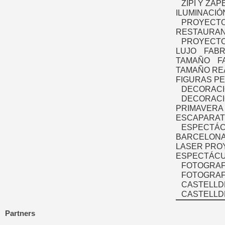
ZIPI Y ZAP
ILUMINACIÓ
PROYECTO
RESTAURAN
PROYECTO
LUJO
FABR
TAMAÑO
F
TAMAÑO RE
FIGURAS P
DECORACI
DECORACI
PRIMAVERA
ESCAPARAT
ESPECTÁC
BARCELONA
LASER PRO
ESPECTÁCU
FOTOGRAF
FOTOGRAFÍ
CASTELLD
CASTELLD
Partners