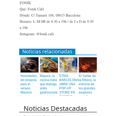
FONIK
Qué: Fonik Café
Dónde: C/ Tamarit 104, 08015 Barcelona
Horario: L-M-MI de 8:30 a 19h / de J a D de 9:30
a 19h
Instagram: @fonik.cafe
Noticias relacionadas
Novedades
Mayura, la
ETNIA
El Yantar de
de relojería
cocina india
BARCELONA
la Ribera, la
para el
que dialoga
ABRE UNA
esencia de
verano
entre
POP-UP
los grandes
Maurice
gastronomía
STORE EN
asadores
Lacroix
y coctelería
PASSEIG
castellanos
de autor
DE GRÀCIA
en el
corazón de
Noticias Destacadas
Barcelona