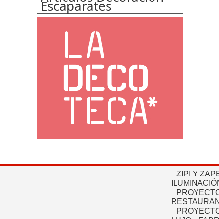
Escaparates
ZIPI Y ZAP
ILUMINACIÓ
PROYECTO
RESTAURAN
PROYECTO