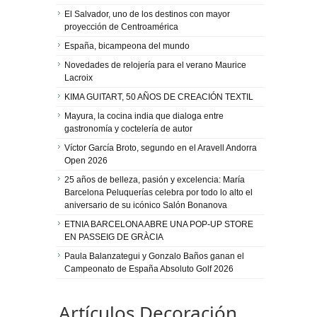
El Salvador, uno de los destinos con mayor
proyección de Centroamérica
España, bicampeona del mundo
Novedades de relojería para el verano Maurice
Lacroix
KIMA GUITART, 50 AÑOS DE CREACIÓN TEXTIL
Mayura, la cocina india que dialoga entre
gastronomía y coctelería de autor
Víctor García Broto, segundo en el Aravell Andorra
Open 2026
25 años de belleza, pasión y excelencia: María
Barcelona Peluquerías celebra por todo lo alto el
aniversario de su icónico Salón Bonanova
ETNIA BARCELONA ABRE UNA POP-UP STORE
EN PASSEIG DE GRÀCIA
Paula Balanzategui y Gonzalo Baños ganan el
Campeonato de España Absoluto Golf 2026
Artículos Decoración