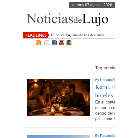
viernes 07 agosto, 2026
El Salvador, uno de los destinos con
mayor proyección de Cen
Tag archive for ‘hotele
By
Redacción NdL
On lunes,
Kerai, iluminació
hoteles de lujo
En el contexto actual de
de ser un elemento funci
dentro del diseño de ex
posiciona
More...
By
Redacción NdL
On viern