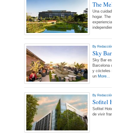
The Meliá Colle
Una cuidada selección 
hogar. The Meliá Collect
experiencial a través de
independiente,
More...
By
Redacción NdL
On domin
Sky Bar Plaza Ca
Sky Bar está de vuelta 
Barcelona con música en
y cócteles increíbles. T
un
More...
By
Redacción NdL
On miérc
Sofitel Hotels &
Sofitel Hotels & Resorts
de vivir francés moder