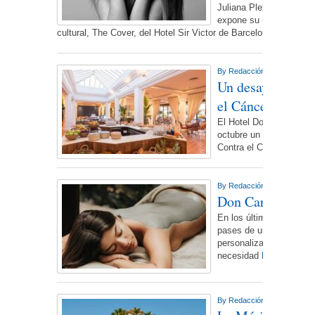
Juliana Plexxo, artista
expone su última colec
cultural, The Cover, del Hotel Sir Victor de Barcelona.
More...
By
Redacción NdL
On lunes
Un desayuno soli
el Cáncer de M
El Hotel Don Carlos Res
octubre un desayuno so
Contra el Cáncer (AEC
By
Redacción NdL
On martes
Don Carlos Reso
En los últimos años ha 
pases de un sólo día co
personalizadas, moment
necesidad
More...
By
Redacción NdL
On lunes,