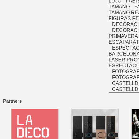
LUJO
FABR
TAMAÑO
F
TAMAÑO RE
FIGURAS P
DECORACI
DECORACI
PRIMAVERA
ESCAPARAT
ESPECTÁC
BARCELONA
LASER PRO
ESPECTÁCU
FOTOGRAF
FOTOGRAFÍ
CASTELLD
CASTELLD
Partners