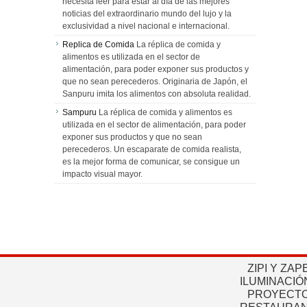
necesita leer para estar al día de las mejores
noticias del extraordinario mundo del lujo y la
exclusividad a nivel nacional e internacional.
Replica de Comida
La réplica de comida y
alimentos es utilizada en el sector de
alimentación, para poder exponer sus productos y
que no sean perecederos. Originaria de Japón, el
Sanpuru imita los alimentos con absoluta realidad.
Sampuru
La réplica de comida y alimentos es
utilizada en el sector de alimentación, para poder
exponer sus productos y que no sean
perecederos. Un escaparate de comida realista,
es la mejor forma de comunicar, se consigue un
impacto visual mayor.
ZIPI Y ZAP
ILUMINACIÓ
PROYECTO