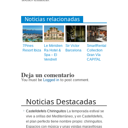
Noticias relacionadas
7Pines
Le Méridien
Sir Victor
SmartRental
Resort Ibiza
Ra Hotel &
Barcelona
Collection
Spa – El
Gran Vía
Vendrell
CAPITAL
Deja un comentario
You must be
Logged in
to post comment.
Noticias Destacadas
Castelldefels Chiringuitos
La temporada estival se
vive a orillas del Mediterráneo, y en Castelldefels,
el plan perfecto tiene nombre propio: chiringuitos.
Espacios con música y unas vsistas maravillosas