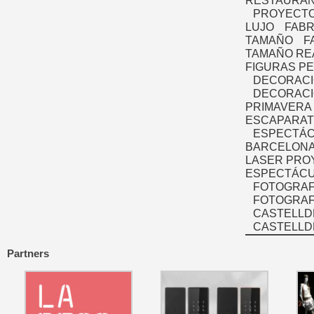
RESTAURAN
PROYECTO
LUJO
FABR
TAMAÑO
F
TAMAÑO RE
FIGURAS P
DECORACI
DECORACI
PRIMAVERA
ESCAPARAT
ESPECTÁC
BARCELONA
LASER PRO
ESPECTÁCU
FOTOGRAF
FOTOGRAFÍ
CASTELLD
CASTELLD
Partners