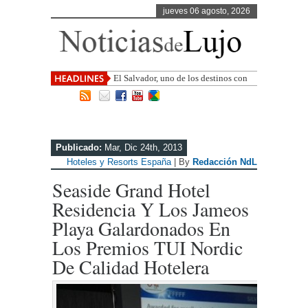
jueves 06 agosto, 2026
El Salvador, uno de los destinos con
mayor proyección de Centroamérica
Publicado:
Mar, Dic 24th, 2013
Hoteles y Resorts España
| By
Redacción NdL
Seaside Grand Hotel
Residencia Y Los Jameos
Playa Galardonados En
Los Premios TUI Nordic
De Calidad Hotelera