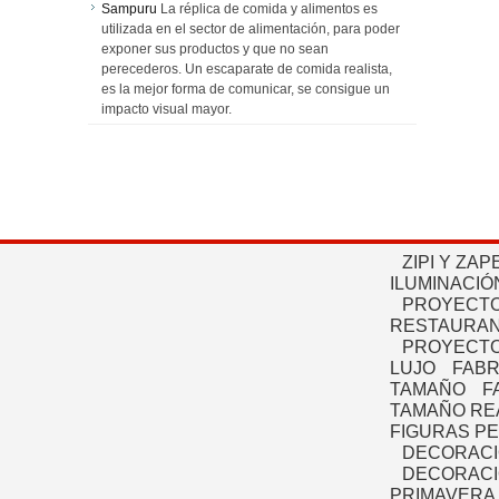
Sampuru
La réplica de comida y alimentos es
utilizada en el sector de alimentación, para poder
exponer sus productos y que no sean
perecederos. Un escaparate de comida realista,
es la mejor forma de comunicar, se consigue un
impacto visual mayor.
ZIPI Y ZAP
ILUMINACIÓ
PROYECTO
RESTAURAN
PROYECTO
LUJO
FABR
TAMAÑO
F
TAMAÑO RE
FIGURAS P
DECORACI
DECORACI
PRIMAVERA