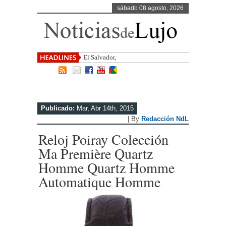
sábado 08 agosto, 2026
El Salvador, uno de los destinos co
Publicado:
Mar, Abr 14th, 2015
| By
Redacción NdL
Reloj Poiray Colección
Ma Première Quartz
Homme Quartz Homme
Automatique Homme