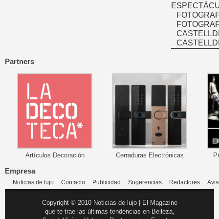
ESPECTÁCU
FOTOGRAF
FOTOGRAFÍ
CASTELLD
CASTELLD
Partners
Artículos Decoración
Cerraduras Electrónicas
P
Empresa
Noticias de lujo
Contacto
Publicidad
Sugerencias
Redactores
Avis
Copyright © 2010 Noticias de lujo | El Magazine
que te trae las últimas tendencias en Belleza,