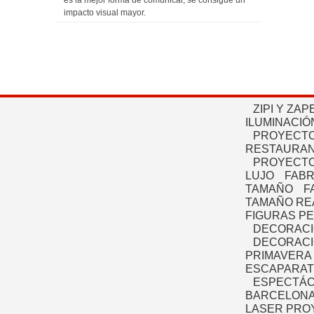
es la mejor forma de comunicar, se consigue un
impacto visual mayor.
ZIPI Y ZAP
ILUMINACIÓ
PROYECTO
RESTAURAN
PROYECTO
LUJO
FABR
TAMAÑO
F
TAMAÑO RE
FIGURAS P
DECORACI
DECORACI
PRIMAVERA
ESCAPARAT
ESPECTÁC
BARCELONA
LASER PRO