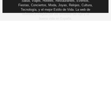
Salud, Viajes, Hoteles, Restaurantes, Eventos,
Fiestas, Conciertos, Moda, Joyas, Relojes, Cultura,
Tecnología, y el mejor Estilo de Vida. La web de
referencia elegida por los amantes del lujo y la
buena vida en España.