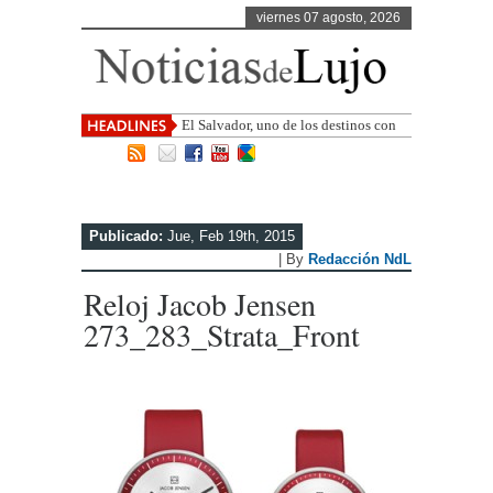
viernes 07 agosto, 2026
El Salvador, uno de los destinos con
mayor proyección de Cen
Publicado:
Jue, Feb 19th, 2015
| By
Redacción NdL
Reloj Jacob Jensen
273_283_Strata_Front