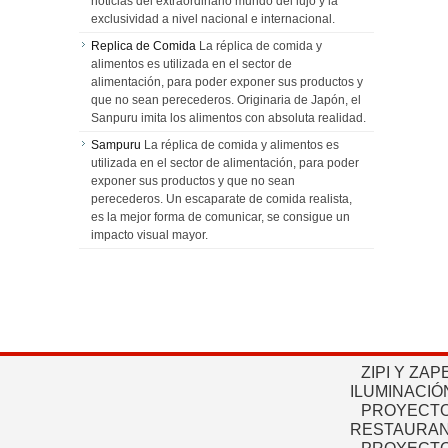
noticias del extraordinario mundo del lujo y la
exclusividad a nivel nacional e internacional.
Replica de Comida
La réplica de comida y
alimentos es utilizada en el sector de
alimentación, para poder exponer sus productos y
que no sean perecederos. Originaria de Japón, el
Sanpuru imita los alimentos con absoluta realidad.
Sampuru
La réplica de comida y alimentos es
utilizada en el sector de alimentación, para poder
exponer sus productos y que no sean
perecederos. Un escaparate de comida realista,
es la mejor forma de comunicar, se consigue un
impacto visual mayor.
ZIPI Y ZAP
ILUMINACIÓ
PROYECTO
RESTAURAN