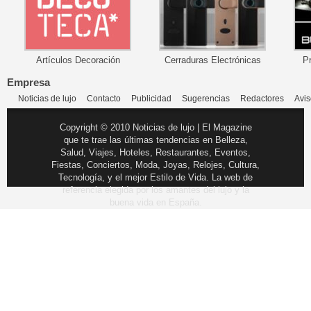
Artículos Decoración
Cerraduras Electrónicas
P
Empresa
Noticias de lujo
Contacto
Publicidad
Sugerencias
Redactores
Avis
Copyright © 2010 Noticias de lujo | El Magazine
que te trae las últimas tendencias en Belleza,
Salud, Viajes, Hoteles, Restaurantes, Eventos,
Fiestas, Conciertos, Moda, Joyas, Relojes, Cultura,
Tecnología, y el mejor Estilo de Vida. La web de
referencia elegida por los amantes del lujo y la
buena vida en España.