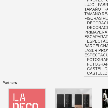
PROYECTO
LUJO
FABR
TAMAÑO
F
TAMAÑO RE
FIGURAS P
DECORACI
DECORACI
PRIMAVERA
ESCAPARAT
ESPECTÁC
BARCELONA
LASER PRO
ESPECTÁCU
FOTOGRAF
FOTOGRAFÍ
CASTELLD
CASTELLD
Partners