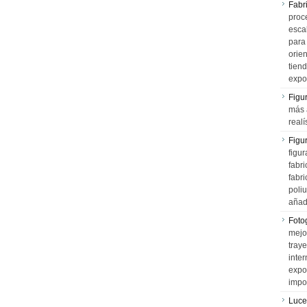
Fabr
proce
esca
para
orien
tiend
expo
Figu
más 
realí
Figu
figur
fabr
fabri
poli
añad
Fotog
mejo
tray
inter
expo
impo
Luce