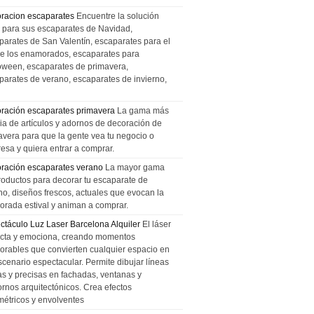
racion escaparates
Encuentre la solución
l para sus escaparates de Navidad,
parates de San Valentín, escaparates para el
de los enamorados, escaparates para
oween, escaparates de primavera,
parates de verano, escaparates de invierno,
ración escaparates primavera
La gama más
ia de artículos y adornos de decoración de
avera para que la gente vea tu negocio o
esa y quiera entrar a comprar.
ración escaparates verano
La mayor gama
roductos para decorar tu escaparate de
no, diseños frescos, actuales que evocan la
orada estival y animan a comprar.
ctáculo Luz Laser Barcelona Alquiler
El láser
cta y emociona, creando momentos
rables que convierten cualquier espacio en
scenario espectacular. Permite dibujar líneas
das y precisas en fachadas, ventanas y
ornos arquitectónicos. Crea efectos
métricos y envolventes