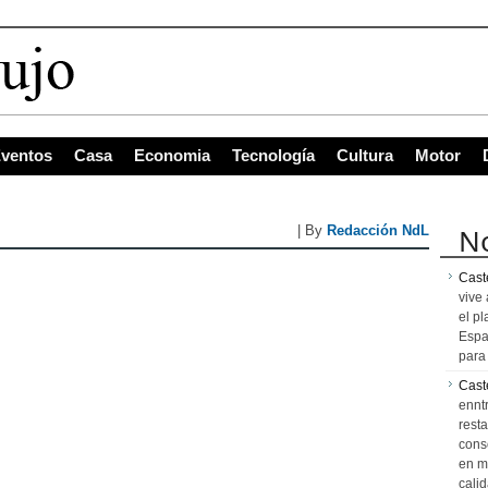
 c
ventos
Casa
Economia
Tecnología
Cultura
Motor
No
| By
Redacción NdL
Caste
vive 
el pl
Espa
para 
Cast
ennt
resta
cons
en m
calid