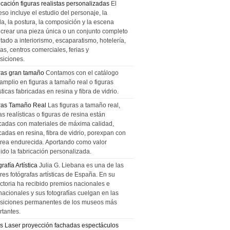
icación figuras realistas personalizadas
El
so incluye el estudio del personaje, la
la, la postura, la composición y la escena
 crear una pieza única o un conjunto completo
tado a interiorismo, escaparatismo, hotelería,
as, centros comerciales, ferias y
siciones.
ras gran tamaño
Contamos con el catálogo
amplio en figuras a tamaño real o figuras
sticas fabricadas en resina y fibra de vidrio.
ras Tamaño Real
Las figuras a tamaño real,
as realísticas o figuras de resina están
icadas con materiales de máxima calidad,
cadas en resina, fibra de vidrio, porexpan con
urea endurecida. Aportando como valor
ido la fabricación personalizada.
rafía Artística
Julia G. Liebana es una de las
res fotógrafas artísticas de España. En su
ectoria ha recibido premios nacionales e
nacionales y sus fotografías cuelgan en las
siciones permanentes de los museos más
rtantes.
s Laser proyección fachadas espectáculos