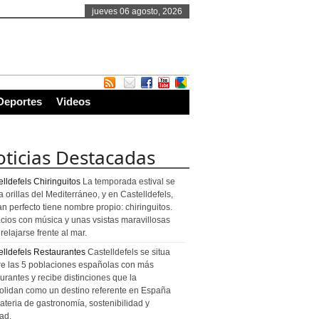
jueves 06 agosto, 2026
Deportes
Videos
ticias Destacadas
lldefels Chiringuitos
La temporada estival se
a orillas del Mediterráneo, y en Castelldefels,
an perfecto tiene nombre propio: chiringuitos.
cios con música y unas vsistas maravillosas
relajarse frente al mar.
elldefels Restaurantes
Castelldefels se situa
re las 5 poblaciones españolas con más
urantes y recibe distinciones que la
olidan como un destino referente en España
ateria de gastronomía, sostenibilidad y
ad.