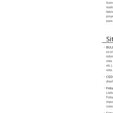
licen
reali
fabr
proy
para
Si
BUL
es e
info
vida
etc.
vid
CED
dise
Fotog
Lieb
Fotog
impo
cole