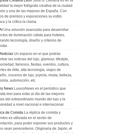
grafía Creativa León
Julia G. Liebana es en la
lidad la mejor fotógrafa creativa de la ciudad
eón y una de las mejores de España. Con
tos de premios y exposiciones su estilo
ca y la crítica la clama.
AI
Una solución avanzada para desarrollar
ectos de iluminación cálida para hoteles,
rando tecnología, diseño y criterios de
star.
 Noticias
Un espacio en el que podrás
trar las noticias del lujo, glamour, lifestyle,
sociedad, famosos, fiestas, eventos, cultura,
tes de élite, alta tecnología, viajes de
ño, cruceros de lujo, joyería, moda, belleza,
omía, automoción, etc.
ry News
LuxuryNews es el periódico que
ita leer para estar al día de las mejores
ias del extraordinario mundo del lujo y la
sividad a nivel nacional e internacional.
ica de Comida
La réplica de comida y
ntos es utilizada en el sector de
entación, para poder exponer sus productos y
no sean perecederos. Originaria de Japón, el