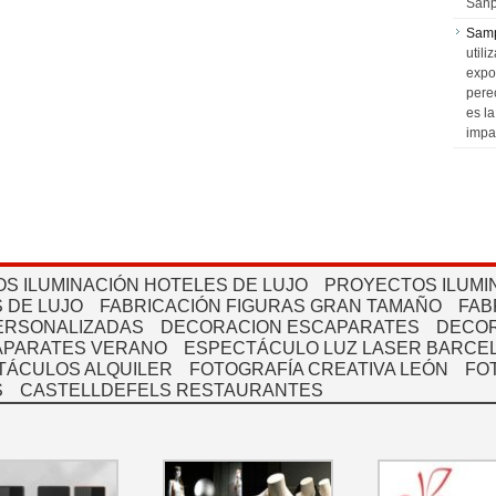
Sanp
Sam
utili
expo
pere
es l
impa
S ILUMINACIÓN HOTELES DE LUJO
PROYECTOS ILUMI
 DE LUJO
FABRICACIÓN FIGURAS GRAN TAMAÑO
FAB
PERSONALIZADAS
DECORACION ESCAPARATES
DECOR
APARATES VERANO
ESPECTÁCULO LUZ LASER BARCEL
TÁCULOS ALQUILER
FOTOGRAFÍA CREATIVA LEÓN
FO
S
CASTELLDEFELS RESTAURANTES