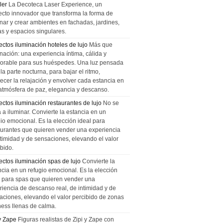
ler
La Decoteca Laser Experience, un
ecto innovador que transforma la forma de
inar y crear ambientes en fachadas, jardines,
as y espacios singulares.
ectos iluminación hoteles de lujo
Más que
nación: una experiencia íntima, cálida y
rable para sus huéspedes. Una luz pensada
la parte nocturna, para bajar el ritmo,
recer la relajación y envolver cada estancia en
atmósfera de paz, elegancia y descanso.
ectos iluminación restaurantes de lujo
No se
a a iluminar. Convierte la estancia en un
gio emocional. Es la elección ideal para
aurantes que quieren vender una experiencia
ntimidad y de sensaciones, elevando el valor
bido.
ectos iluminación spas de lujo
Convierte la
ncia en un refugio emocional. Es la elección
l para spas que quieren vender una
riencia de descanso real, de intimidad y de
aciones, elevando el valor percibido de zonas
ness llenas de calma.
 y Zape
Figuras realistas de Zipi y Zape con