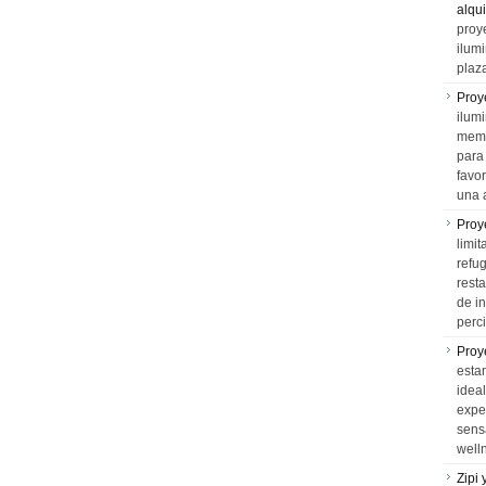
alqui
proy
ilum
plaz
Proy
ilumi
memo
para 
favo
una 
Proy
limit
refu
rest
de i
perci
Proy
esta
idea
expe
sens
well
Zipi