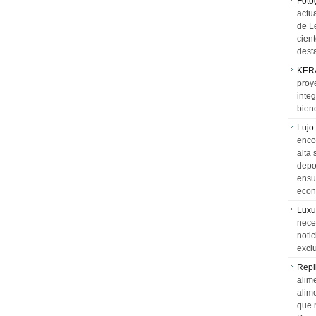
Foto
actua
de L
cien
desta
KER
proy
integ
biene
Lujo
encon
alta 
depor
ensue
econ
Luxu
neces
notic
exclu
Repl
alime
alim
que 