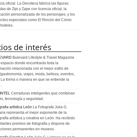
cia oficial. La Decoteca fabrica las figuras
stas de Zipi y Zape con licencia oficial, la
icación personalizada de los personajes, y los
ectos especiales como El Rincón del Cómic
 hoteles.
tios de interés
EVARD
Bulevard Lifestyle & Travel Magazine
l espacio donde encontrarás toda la
rmación relacionada con el mejor estilo de
 (gastronomia, viajes, moda, belleza, eventos,
). La forma o manera en que se entiende la
a…
INTEL
Cerraduras inteligentes que combinan
ño, tecnología y seguridad.
rafia artística León
La Fotografa Julia G.
ana representa el mejor exponente de la
rafía artística y creativa en León. Ha recibido
rtantes premios de fotografía y dispone de
cciones permanentes en museos.