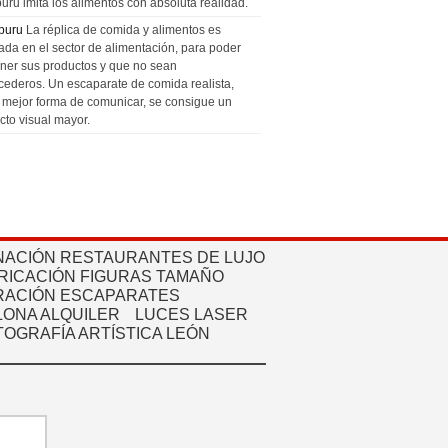
uru imita los alimentos con absoluta realidad.
puru
La réplica de comida y alimentos es
zada en el sector de alimentación, para poder
ner sus productos y que no sean
cederos. Un escaparate de comida realista,
a mejor forma de comunicar, se consigue un
cto visual mayor.
NACIÓN RESTAURANTES DE LUJO
RICACIÓN FIGURAS TAMAÑO
ACIÓN ESCAPARATES
ONA ALQUILER
LUCES LASER
TOGRAFÍA ARTÍSTICA LEÓN