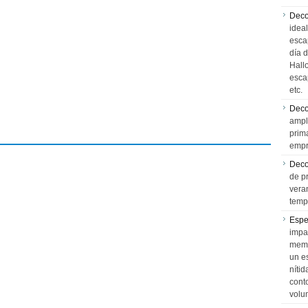
Deco
idea
esca
día 
Hall
esca
etc.
Deco
ampl
prim
empr
Deco
de p
vera
temp
Espe
impa
memo
un e
níti
cont
volu