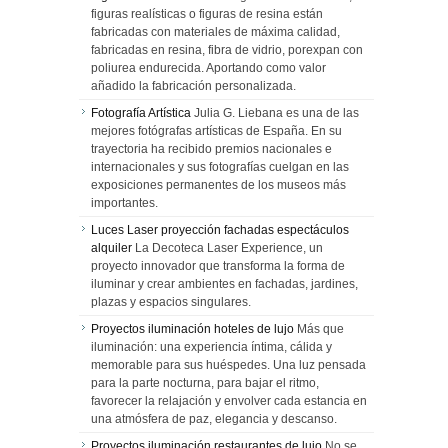
figuras realísticas o figuras de resina están
fabricadas con materiales de máxima calidad,
fabricadas en resina, fibra de vidrio, porexpan con
poliurea endurecida. Aportando como valor
añadido la fabricación personalizada.
Fotografía Artística
Julia G. Liebana es una de las
mejores fotógrafas artísticas de España. En su
trayectoria ha recibido premios nacionales e
internacionales y sus fotografías cuelgan en las
exposiciones permanentes de los museos más
importantes.
Luces Laser proyección fachadas espectáculos
alquiler
La Decoteca Laser Experience, un
proyecto innovador que transforma la forma de
iluminar y crear ambientes en fachadas, jardines,
plazas y espacios singulares.
Proyectos iluminación hoteles de lujo
Más que
iluminación: una experiencia íntima, cálida y
memorable para sus huéspedes. Una luz pensada
para la parte nocturna, para bajar el ritmo,
favorecer la relajación y envolver cada estancia en
una atmósfera de paz, elegancia y descanso.
Proyectos iluminación restaurantes de lujo
No se