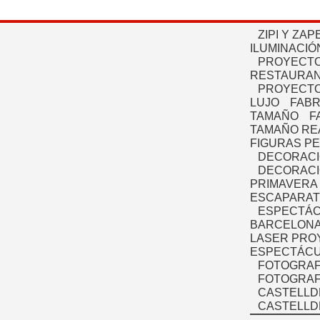
ZIPI Y ZAP
ILUMINACIÓ
PROYECTO
RESTAURAN
PROYECTO
LUJO
FABR
TAMAÑO
F
TAMAÑO RE
FIGURAS P
DECORACI
DECORACI
PRIMAVERA
ESCAPARAT
ESPECTÁC
BARCELONA
LASER PRO
ESPECTÁCU
FOTOGRAF
FOTOGRAFÍ
CASTELLD
CASTELLD