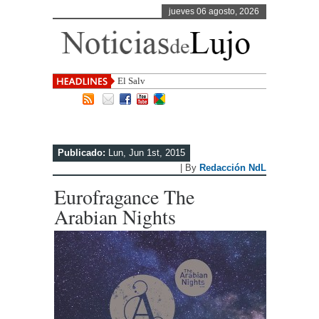
jueves 06 agosto, 2026
El Salvador, uno de los destin
Publicado:
Lun, Jun 1st, 2015
| By
Redacción NdL
Eurofragance The
Arabian Nights