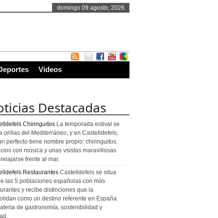
domingo 09 agosto, 2026
Deportes
Videos
ticias Destacadas
lldefels Chiringuitos
La temporada estival se
a orillas del Mediterráneo, y en Castelldefels,
an perfecto tiene nombre propio: chiringuitos.
cios con música y unas vsistas maravillosas
relajarse frente al mar.
elldefels Restaurantes
Castelldefels se situa
re las 5 poblaciones españolas con más
urantes y recibe distinciones que la
olidan como un destino referente en España
ateria de gastronomía, sostenibilidad y
ad.