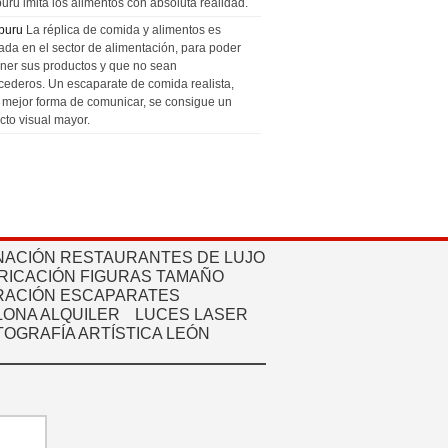
uru imita los alimentos con absoluta realidad.
puru
La réplica de comida y alimentos es
zada en el sector de alimentación, para poder
ner sus productos y que no sean
cederos. Un escaparate de comida realista,
a mejor forma de comunicar, se consigue un
cto visual mayor.
NACIÓN RESTAURANTES DE LUJO
RICACIÓN FIGURAS TAMAÑO
ACIÓN ESCAPARATES
ONA ALQUILER
LUCES LASER
TOGRAFÍA ARTÍSTICA LEÓN