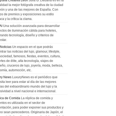
grafía Creativa León
Julia G. Liebana es en la
lidad la mejor fotógrafa creativa de la ciudad
eón y una de las mejores de España. Con
tos de premios y exposiciones su estilo
ca y la crítica la clama.
AI
Una solución avanzada para desarrollar
ectos de iluminación cálida para hoteles,
rando tecnología, diseño y criterios de
star.
 Noticias
Un espacio en el que podrás
trar las noticias del lujo, glamour, lifestyle,
sociedad, famosos, fiestas, eventos, cultura,
tes de élite, alta tecnología, viajes de
ño, cruceros de lujo, joyería, moda, belleza,
omía, automoción, etc.
ry News
LuxuryNews es el periódico que
ita leer para estar al día de las mejores
ias del extraordinario mundo del lujo y la
sividad a nivel nacional e internacional.
ica de Comida
La réplica de comida y
ntos es utilizada en el sector de
entación, para poder exponer sus productos y
no sean perecederos. Originaria de Japón, el