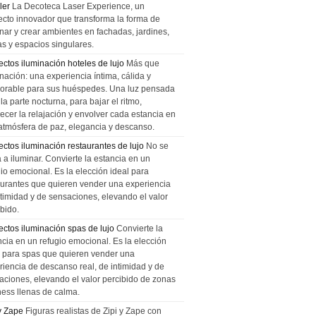
ler
La Decoteca Laser Experience, un
ecto innovador que transforma la forma de
inar y crear ambientes en fachadas, jardines,
as y espacios singulares.
ectos iluminación hoteles de lujo
Más que
nación: una experiencia íntima, cálida y
rable para sus huéspedes. Una luz pensada
la parte nocturna, para bajar el ritmo,
recer la relajación y envolver cada estancia en
atmósfera de paz, elegancia y descanso.
ectos iluminación restaurantes de lujo
No se
a a iluminar. Convierte la estancia en un
gio emocional. Es la elección ideal para
aurantes que quieren vender una experiencia
ntimidad y de sensaciones, elevando el valor
bido.
ectos iluminación spas de lujo
Convierte la
ncia en un refugio emocional. Es la elección
l para spas que quieren vender una
riencia de descanso real, de intimidad y de
aciones, elevando el valor percibido de zonas
ness llenas de calma.
 y Zape
Figuras realistas de Zipi y Zape con