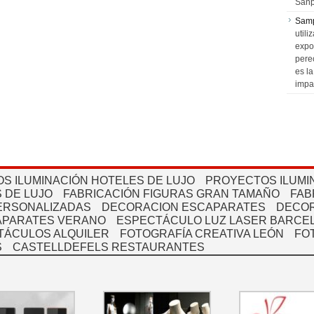
Sanp
Sam
utili
expo
pere
es l
impa
S ILUMINACIÓN HOTELES DE LUJO
PROYECTOS ILUMI
 DE LUJO
FABRICACIÓN FIGURAS GRAN TAMAÑO
FAB
PERSONALIZADAS
DECORACION ESCAPARATES
DECOR
APARATES VERANO
ESPECTÁCULO LUZ LASER BARCEL
TÁCULOS ALQUILER
FOTOGRAFÍA CREATIVA LEÓN
FO
S
CASTELLDEFELS RESTAURANTES