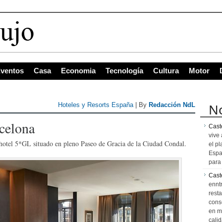
s con mayo
ventos
Casa
Economia
Tecnología
Cultura
Motor
No
Hoteles y Resorts España
| By
Redacción NdL
celona
Caste
vive 
 hotel 5*GL situado en pleno Paseo de Gracia de la Ciudad Condal.
el pl
Espa
para 
Cast
ennt
resta
cons
en m
calid