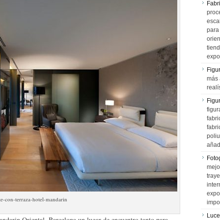
Fabr
proce
esca
para
orien
tiend
expo
Figu
más 
realí
Figu
figur
fabr
fabri
poli
añad
Fotog
mejo
tray
inter
expo
te-con-terraza-hotel-mandarin
impo
Luce
ndarin Oriental, Barcelona un lugar de encuentro tanto para