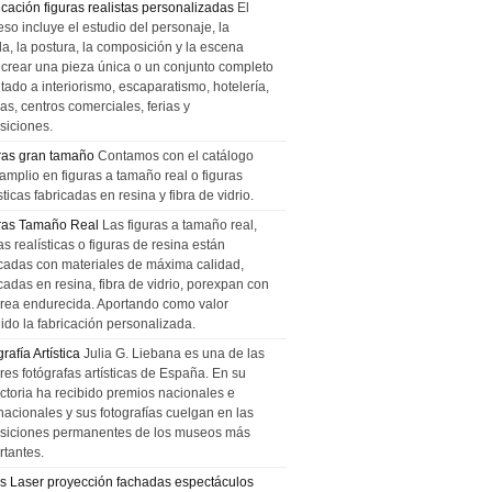
icación figuras realistas personalizadas
El
so incluye el estudio del personaje, la
la, la postura, la composición y la escena
 crear una pieza única o un conjunto completo
tado a interiorismo, escaparatismo, hotelería,
as, centros comerciales, ferias y
siciones.
ras gran tamaño
Contamos con el catálogo
amplio en figuras a tamaño real o figuras
sticas fabricadas en resina y fibra de vidrio.
ras Tamaño Real
Las figuras a tamaño real,
as realísticas o figuras de resina están
icadas con materiales de máxima calidad,
cadas en resina, fibra de vidrio, porexpan con
urea endurecida. Aportando como valor
ido la fabricación personalizada.
rafía Artística
Julia G. Liebana es una de las
res fotógrafas artísticas de España. En su
ectoria ha recibido premios nacionales e
nacionales y sus fotografías cuelgan en las
siciones permanentes de los museos más
rtantes.
s Laser proyección fachadas espectáculos