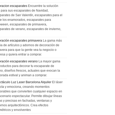
racion escaparates
Encuentre la solución
l para sus escaparates de Navidad,
parates de San Valentín, escaparates para el
de los enamorados, escaparates para
oween, escaparates de primavera,
parates de verano, escaparates de invierno,
ración escaparates primavera
La gama más
ia de artículos y adornos de decoración de
avera para que la gente vea tu negocio o
esa y quiera entrar a comprar.
ración escaparates verano
La mayor gama
roductos para decorar tu escaparate de
no, diseños frescos, actuales que evocan la
orada estival y animan a comprar.
ctáculo Luz Laser Barcelona Alquiler
El láser
cta y emociona, creando momentos
rables que convierten cualquier espacio en
scenario espectacular. Permite dibujar líneas
das y precisas en fachadas, ventanas y
ornos arquitectónicos. Crea efectos
métricos y envolventes