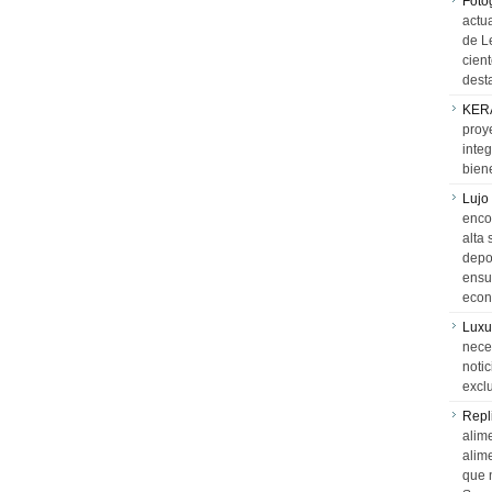
Foto
actua
de L
cien
desta
KER
proy
integ
biene
Lujo
encon
alta 
depor
ensue
econ
Luxu
neces
notic
exclu
Repl
alime
alim
que 