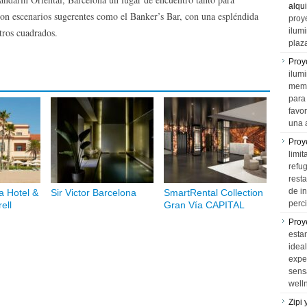
alqui
con escenarios sugerentes como el Banker’s Bar, con una espléndida
proy
tros cuadrados.
ilum
plaz
Proy
ilumi
memo
para 
favo
una 
Proy
limit
refu
rest
de i
a Hotel &
Sir Victor Barcelona
SmartRental Collection
perci
ell
Gran Vía CAPITAL
Proy
esta
idea
expe
sens
well
Zipi