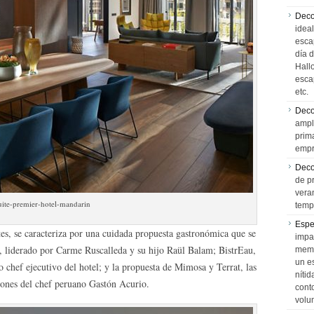
Deco
idea
esca
día 
Hall
esca
etc.
Deco
ampl
prim
empr
Deco
de p
vera
uite-premier-hotel-mandarin
temp
Espe
tes, se caracteriza por una cuidada propuesta gastronómica que se
impa
, liderado por Carme Ruscalleda y su hijo Raül Balam; BistrEau,
memo
un e
chef ejecutivo del hotel; y la propuesta de Mimosa y Terrat, las
níti
ciones del chef peruano Gastón Acurio.
cont
volu