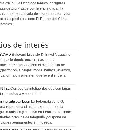
cia oficial. La Decoteca fabrica las figuras
stas de Zipi y Zape con licencia oficial, la
icación personalizada de los personajes, y los
ectos especiales como El Rincón del Cómic
 hoteles.
tios de interés
EVARD
Bulevard Lifestyle & Travel Magazine
l espacio donde encontrarás toda la
rmación relacionada con el mejor estilo de
 (gastronomia, viajes, moda, belleza, eventos,
). La forma o manera en que se entiende la
a…
INTEL
Cerraduras inteligentes que combinan
ño, tecnología y seguridad.
rafia artística León
La Fotografa Julia G.
ana representa el mejor exponente de la
rafía artística y creativa en León. Ha recibido
rtantes premios de fotografía y dispone de
cciones permanentes en museos.