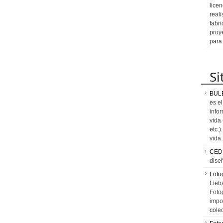
licen
reali
fabr
proy
para
Si
BUL
es e
info
vida
etc.
vid
CED
dise
Fotog
Lieb
Fotog
impo
cole