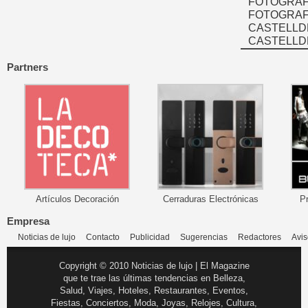
FOTOGRAF
FOTOGRAFÍ
CASTELLD
CASTELLD
Partners
Artículos Decoración
Cerraduras Electrónicas
P
Empresa
Noticias de lujo
Contacto
Publicidad
Sugerencias
Redactores
Avis
Copyright © 2010 Noticias de lujo | El Magazine
que te trae las últimas tendencias en Belleza,
Salud, Viajes, Hoteles, Restaurantes, Eventos,
Fiestas, Conciertos, Moda, Joyas, Relojes, Cultura,