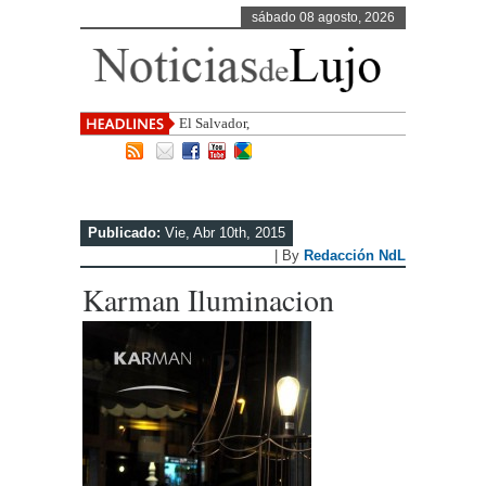
sábado 08 agosto, 2026
El Salvador, uno de los destin
Publicado:
Vie, Abr 10th, 2015
| By
Redacción NdL
Karman Iluminacion