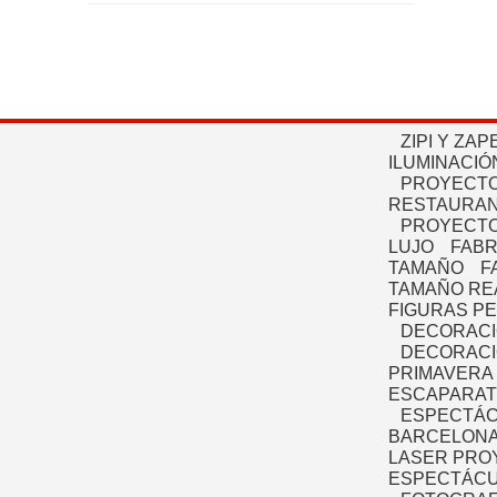
ZIPI Y ZAP
ILUMINACIÓ
PROYECTO
RESTAURAN
PROYECTO
LUJO
FABR
TAMAÑO
F
TAMAÑO RE
FIGURAS P
DECORACI
DECORACI
PRIMAVERA
ESCAPARAT
ESPECTÁC
BARCELONA
LASER PRO
ESPECTÁCU