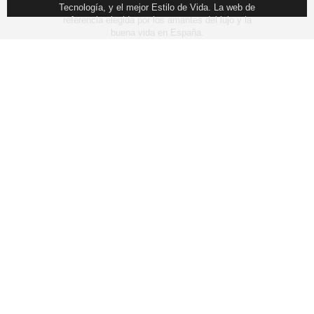
Tecnología, y el mejor Estilo de Vida. La web de
referencia elegida por los amantes del lujo y la
buena vida en España.