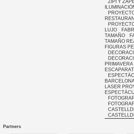
ZIPI Y ZAP
ILUMINACIÓ
PROYECTO
RESTAURAN
PROYECTO
LUJO
FABR
TAMAÑO
F
TAMAÑO RE
FIGURAS P
DECORACI
DECORACI
PRIMAVERA
ESCAPARAT
ESPECTÁC
BARCELONA
LASER PRO
ESPECTÁCU
FOTOGRAF
FOTOGRAFÍ
CASTELLD
CASTELLD
Partners