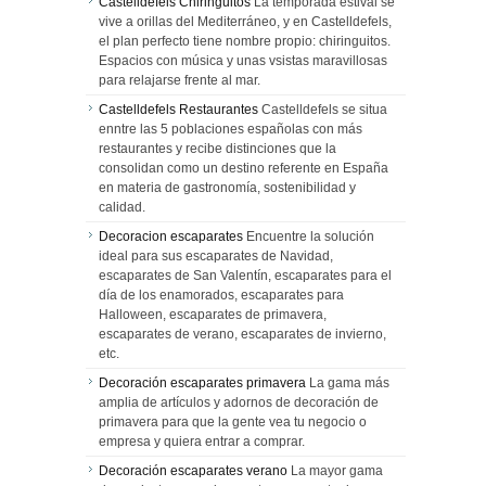
Castelldefels Chiringuitos
La temporada estival se
vive a orillas del Mediterráneo, y en Castelldefels,
el plan perfecto tiene nombre propio: chiringuitos.
Espacios con música y unas vsistas maravillosas
para relajarse frente al mar.
Castelldefels Restaurantes
Castelldefels se situa
enntre las 5 poblaciones españolas con más
restaurantes y recibe distinciones que la
consolidan como un destino referente en España
en materia de gastronomía, sostenibilidad y
calidad.
Decoracion escaparates
Encuentre la solución
ideal para sus escaparates de Navidad,
escaparates de San Valentín, escaparates para el
día de los enamorados, escaparates para
Halloween, escaparates de primavera,
escaparates de verano, escaparates de invierno,
etc.
Decoración escaparates primavera
La gama más
amplia de artículos y adornos de decoración de
primavera para que la gente vea tu negocio o
empresa y quiera entrar a comprar.
Decoración escaparates verano
La mayor gama