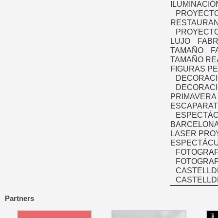
ILUMINACIÓ
PROYECTO
RESTAURAN
PROYECTO
LUJO
FABR
TAMAÑO
F
TAMAÑO RE
FIGURAS P
DECORACI
DECORACI
PRIMAVERA
ESCAPARAT
ESPECTÁC
BARCELONA
LASER PRO
ESPECTÁCU
FOTOGRAF
FOTOGRAFÍ
CASTELLD
CASTELLD
Partners