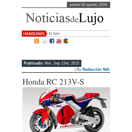
jueves 06 agosto, 2026
El Salvador, uno de los destin
Publicado:
Mié, Sep 23rd, 2015
| By
Redacción NdL
Honda RC 213V-S