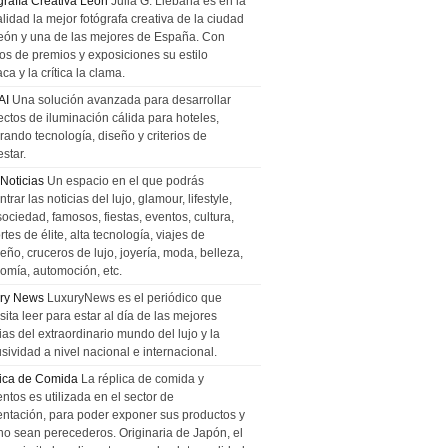
grafía Creativa León
Julia G. Liebana es en la
lidad la mejor fotógrafa creativa de la ciudad
eón y una de las mejores de España. Con
tos de premios y exposiciones su estilo
ca y la crítica la clama.
AI
Una solución avanzada para desarrollar
ectos de iluminación cálida para hoteles,
rando tecnología, diseño y criterios de
star.
 Noticias
Un espacio en el que podrás
trar las noticias del lujo, glamour, lifestyle,
sociedad, famosos, fiestas, eventos, cultura,
tes de élite, alta tecnología, viajes de
ño, cruceros de lujo, joyería, moda, belleza,
omía, automoción, etc.
ry News
LuxuryNews es el periódico que
ita leer para estar al día de las mejores
ias del extraordinario mundo del lujo y la
sividad a nivel nacional e internacional.
ica de Comida
La réplica de comida y
ntos es utilizada en el sector de
entación, para poder exponer sus productos y
no sean perecederos. Originaria de Japón, el