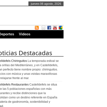
jueves 06 agosto, 2026
Deportes
Videos
ticias Destacadas
lldefels Chiringuitos
La temporada estival se
a orillas del Mediterráneo, y en Castelldefels,
an perfecto tiene nombre propio: chiringuitos.
cios con música y unas vsistas maravillosas
relajarse frente al mar.
elldefels Restaurantes
Castelldefels se situa
re las 5 poblaciones españolas con más
urantes y recibe distinciones que la
olidan como un destino referente en España
ateria de gastronomía, sostenibilidad y
ad.