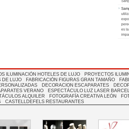
Sanp
Sam
utili
expo
pere
es l
impa
S ILUMINACIÓN HOTELES DE LUJO
PROYECTOS ILUMI
 DE LUJO
FABRICACIÓN FIGURAS GRAN TAMAÑO
FAB
PERSONALIZADAS
DECORACION ESCAPARATES
DECOR
APARATES VERANO
ESPECTÁCULO LUZ LASER BARCEL
TÁCULOS ALQUILER
FOTOGRAFÍA CREATIVA LEÓN
FO
S
CASTELLDEFELS RESTAURANTES