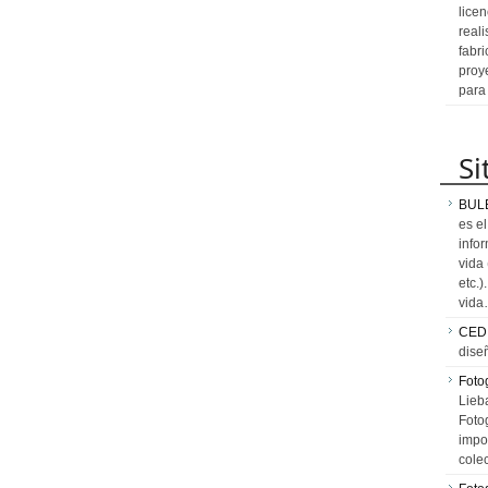
licen
reali
fabr
proy
para
Si
BUL
es e
info
vida
etc.
vid
CED
dise
Fotog
Lieb
Fotog
impo
cole