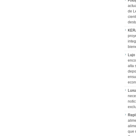
Foto
actua
de L
cien
desta
KER
proy
integ
biene
Lujo
encon
alta 
depor
ensue
econ
Luxu
neces
notic
exclu
Repl
alime
alim
que 