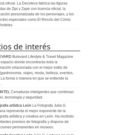
cia oficial. La Decoteca fabrica las figuras
stas de Zipi y Zape con licencia oficial, la
icación personalizada de los personajes, y los
ectos especiales como El Rincón del Cómic
 hoteles.
tios de interés
EVARD
Bulevard Lifestyle & Travel Magazine
l espacio donde encontrarás toda la
rmación relacionada con el mejor estilo de
 (gastronomia, viajes, moda, belleza, eventos,
). La forma o manera en que se entiende la
a…
INTEL
Cerraduras inteligentes que combinan
ño, tecnología y seguridad.
rafia artística León
La Fotografa Julia G.
ana representa el mejor exponente de la
rafía artística y creativa en León. Ha recibido
rtantes premios de fotografía y dispone de
cciones permanentes en museos.