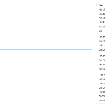
Deco
idea
esca
día 
Hall
esca
etc.
Deco
ampl
prim
empr
Deco
de p
vera
temp
Espe
impa
memo
un e
níti
cont
volu