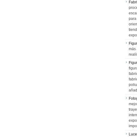
Fabr
proce
esca
para
orien
tiend
expo
Figu
más 
realí
Figu
figur
fabr
fabri
poli
añad
Fotog
mejo
tray
inter
expo
impo
Luce