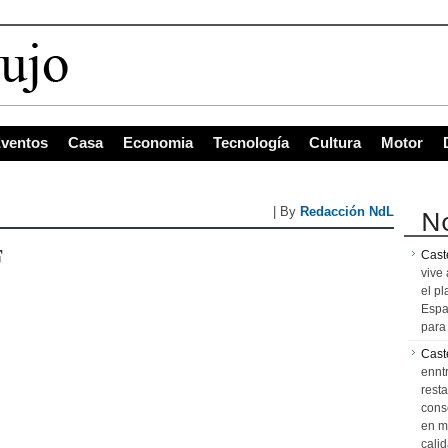
ventos
Casa
Economia
Tecnología
Cultura
Motor
No
| By
Redacción NdL
F
Caste
vive 
el pl
Espa
para 
Cast
ennt
resta
cons
en m
calid