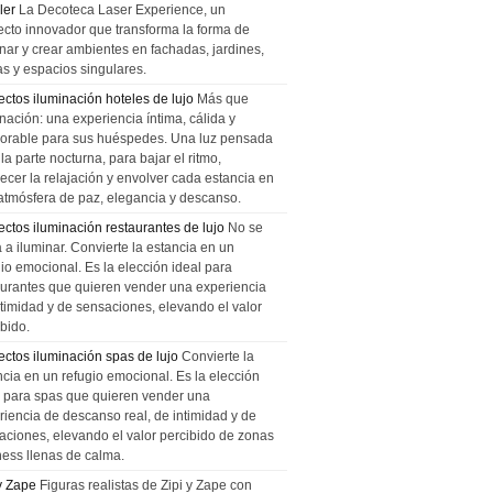
ler
La Decoteca Laser Experience, un
ecto innovador que transforma la forma de
inar y crear ambientes en fachadas, jardines,
as y espacios singulares.
ectos iluminación hoteles de lujo
Más que
nación: una experiencia íntima, cálida y
rable para sus huéspedes. Una luz pensada
la parte nocturna, para bajar el ritmo,
recer la relajación y envolver cada estancia en
atmósfera de paz, elegancia y descanso.
ectos iluminación restaurantes de lujo
No se
a a iluminar. Convierte la estancia en un
gio emocional. Es la elección ideal para
aurantes que quieren vender una experiencia
ntimidad y de sensaciones, elevando el valor
bido.
ectos iluminación spas de lujo
Convierte la
ncia en un refugio emocional. Es la elección
l para spas que quieren vender una
riencia de descanso real, de intimidad y de
aciones, elevando el valor percibido de zonas
ness llenas de calma.
 y Zape
Figuras realistas de Zipi y Zape con