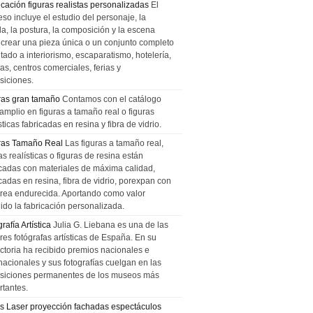
icación figuras realistas personalizadas
El
so incluye el estudio del personaje, la
la, la postura, la composición y la escena
 crear una pieza única o un conjunto completo
tado a interiorismo, escaparatismo, hotelería,
as, centros comerciales, ferias y
siciones.
ras gran tamaño
Contamos con el catálogo
amplio en figuras a tamaño real o figuras
sticas fabricadas en resina y fibra de vidrio.
ras Tamaño Real
Las figuras a tamaño real,
as realísticas o figuras de resina están
icadas con materiales de máxima calidad,
cadas en resina, fibra de vidrio, porexpan con
urea endurecida. Aportando como valor
ido la fabricación personalizada.
rafía Artística
Julia G. Liebana es una de las
res fotógrafas artísticas de España. En su
ectoria ha recibido premios nacionales e
nacionales y sus fotografías cuelgan en las
siciones permanentes de los museos más
rtantes.
s Laser proyección fachadas espectáculos