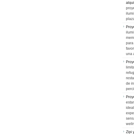
alqui
proy
ilum
plaz
Proy
ilumi
memo
para 
favo
una 
Proy
limit
refu
rest
de i
perci
Proy
esta
idea
expe
sens
well
Zipi