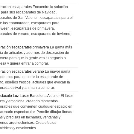
racion escaparates
Encuentre la solución
l para sus escaparates de Navidad,
parates de San Valentín, escaparates para el
de los enamorados, escaparates para
oween, escaparates de primavera,
parates de verano, escaparates de invierno,
ración escaparates primavera
La gama más
ia de artículos y adornos de decoración de
avera para que la gente vea tu negocio o
esa y quiera entrar a comprar.
ración escaparates verano
La mayor gama
roductos para decorar tu escaparate de
no, diseños frescos, actuales que evocan la
orada estival y animan a comprar.
ctáculo Luz Laser Barcelona Alquiler
El láser
cta y emociona, creando momentos
rables que convierten cualquier espacio en
scenario espectacular. Permite dibujar líneas
das y precisas en fachadas, ventanas y
ornos arquitectónicos. Crea efectos
métricos y envolventes