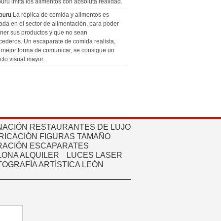
uru imita los alimentos con absoluta realidad.
puru
La réplica de comida y alimentos es
zada en el sector de alimentación, para poder
ner sus productos y que no sean
cederos. Un escaparate de comida realista,
a mejor forma de comunicar, se consigue un
cto visual mayor.
NACIÓN RESTAURANTES DE LUJO
RICACIÓN FIGURAS TAMAÑO
ACIÓN ESCAPARATES
ONA ALQUILER
LUCES LASER
TOGRAFÍA ARTÍSTICA LEÓN