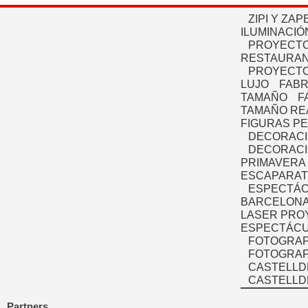
ZIPI Y ZAP
ILUMINACIÓ
PROYECTO
RESTAURAN
PROYECTO
LUJO
FABR
TAMAÑO
F
TAMAÑO RE
FIGURAS P
DECORACI
DECORACI
PRIMAVERA
ESCAPARAT
ESPECTÁC
BARCELONA
LASER PRO
ESPECTÁCU
FOTOGRAF
FOTOGRAFÍ
CASTELLD
CASTELLD
Partners