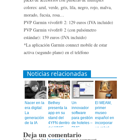
colores: azul, verde, gris, lila, negro, rojo, malva,
morado, fucsia, rosa…
PVP Garmin vívofit® 2: 129 euros (IVA incluido)
PVP Garmin vívofit® 2 (con pulsómetro
estándar): 159 euros (IVA incluido)
*La aplicación Garmin connect mobile de estar
activa (segundo plano) en el teléfono
Noticias relacionadas
Nacer en la
Bethey
Un
El MEAM,
era digital:
presenta la
innovador
primer
La
app en su
software
museo
generación
stand del
para gestión
español en
de la IA
4YFN dentro
de hoteles –
incorporar
del MWC
PMS
un robot
Deja un comentario
guía