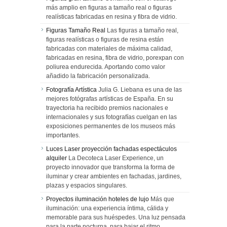
más amplio en figuras a tamaño real o figuras
realísticas fabricadas en resina y fibra de vidrio.
Figuras Tamaño Real
Las figuras a tamaño real,
figuras realísticas o figuras de resina están
fabricadas con materiales de máxima calidad,
fabricadas en resina, fibra de vidrio, porexpan con
poliurea endurecida. Aportando como valor
añadido la fabricación personalizada.
Fotografía Artística
Julia G. Liebana es una de las
mejores fotógrafas artísticas de España. En su
trayectoria ha recibido premios nacionales e
internacionales y sus fotografías cuelgan en las
exposiciones permanentes de los museos más
importantes.
Luces Laser proyección fachadas espectáculos
alquiler
La Decoteca Laser Experience, un
proyecto innovador que transforma la forma de
iluminar y crear ambientes en fachadas, jardines,
plazas y espacios singulares.
Proyectos iluminación hoteles de lujo
Más que
iluminación: una experiencia íntima, cálida y
memorable para sus huéspedes. Una luz pensada
para la parte nocturna, para bajar el ritmo,