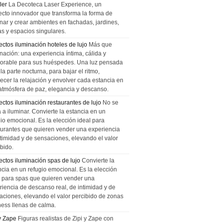
ler
La Decoteca Laser Experience, un
ecto innovador que transforma la forma de
inar y crear ambientes en fachadas, jardines,
as y espacios singulares.
ectos iluminación hoteles de lujo
Más que
nación: una experiencia íntima, cálida y
rable para sus huéspedes. Una luz pensada
la parte nocturna, para bajar el ritmo,
recer la relajación y envolver cada estancia en
atmósfera de paz, elegancia y descanso.
ectos iluminación restaurantes de lujo
No se
a a iluminar. Convierte la estancia en un
gio emocional. Es la elección ideal para
aurantes que quieren vender una experiencia
ntimidad y de sensaciones, elevando el valor
bido.
ectos iluminación spas de lujo
Convierte la
ncia en un refugio emocional. Es la elección
l para spas que quieren vender una
riencia de descanso real, de intimidad y de
aciones, elevando el valor percibido de zonas
ness llenas de calma.
 y Zape
Figuras realistas de Zipi y Zape con