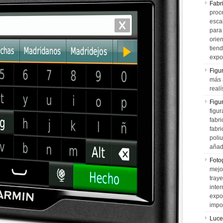
Fabr
proce
esca
para
orien
tiend
expo
Figu
más 
realí
Figu
figur
fabr
fabri
poli
añad
Fotog
mejo
tray
inter
expo
impo
Luce