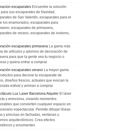
racion escaparates
Encuentre la solución
l para sus escaparates de Navidad,
parates de San Valentín, escaparates para el
de los enamorados, escaparates para
oween, escaparates de primavera,
parates de verano, escaparates de invierno,
ración escaparates primavera
La gama más
ia de artículos y adornos de decoración de
avera para que la gente vea tu negocio o
esa y quiera entrar a comprar.
ración escaparates verano
La mayor gama
roductos para decorar tu escaparate de
no, diseños frescos, actuales que evocan la
orada estival y animan a comprar.
ctáculo Luz Laser Barcelona Alquiler
El láser
cta y emociona, creando momentos
rables que convierten cualquier espacio en
scenario espectacular. Permite dibujar líneas
das y precisas en fachadas, ventanas y
ornos arquitectónicos. Crea efectos
métricos y envolventes