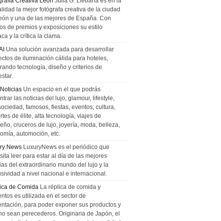
grafía Creativa León
Julia G. Liebana es en la
lidad la mejor fotógrafa creativa de la ciudad
eón y una de las mejores de España. Con
tos de premios y exposiciones su estilo
ca y la crítica la clama.
AI
Una solución avanzada para desarrollar
ectos de iluminación cálida para hoteles,
rando tecnología, diseño y criterios de
star.
 Noticias
Un espacio en el que podrás
trar las noticias del lujo, glamour, lifestyle,
sociedad, famosos, fiestas, eventos, cultura,
tes de élite, alta tecnología, viajes de
ño, cruceros de lujo, joyería, moda, belleza,
omía, automoción, etc.
ry News
LuxuryNews es el periódico que
ita leer para estar al día de las mejores
ias del extraordinario mundo del lujo y la
sividad a nivel nacional e internacional.
ica de Comida
La réplica de comida y
ntos es utilizada en el sector de
entación, para poder exponer sus productos y
no sean perecederos. Originaria de Japón, el