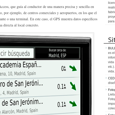
licen
 Access, que guía al conductor de una manera precisa y sencilla en
reali
so, por ejemplo, de centros comerciales y aeropuertos, en los que el
fabr
proy
rante o una terminal. En este caso, el GPS muestra datos específicos
para
ma directa al local concreto.
Si
BUL
es e
info
vida
etc.
vid
CED
dise
Fotog
Lieb
Fotog
impo
cole