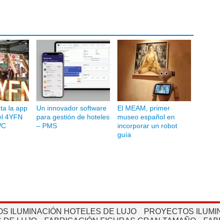
ta la app
Un innovador software
El MEAM, primer
el 4YFN
para gestión de hoteles
museo español en
WC
– PMS
incorporar un robot
guía
S ILUMINACIÓN HOTELES DE LUJO
PROYECTOS ILUMI