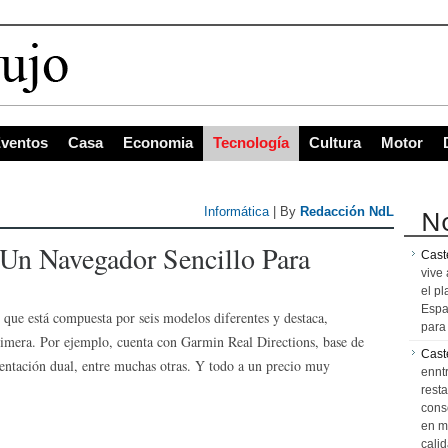
s con mayor proye
ventos
Casa
Economia
Tecnología
Cultura
Motor
No
Informática
| By
Redacción NdL
Un Navegador Sencillo Para
Caste
vive 
el pl
Espa
que está compuesta por seis modelos diferentes y destaca,
para 
primera. Por ejemplo, cuenta con Garmin Real Directions, base de
Cast
ientación dual, entre muchas otras. Y todo a un precio muy
ennt
resta
cons
en m
calid