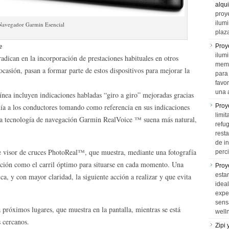
alqui
proy
ilum
Navegador Garmin Esencial
plaz
e
Proy
ilumi
radican en la incorporación de prestaciones habituales en otros
memo
ocasión, pasan a formar parte de estos dispositivos para mejorar la
para 
favo
una 
ínea incluyen indicaciones habladas “giro a giro” mejoradas gracias
ía a los conductores tomando como referencia en sus indicaciones
Proy
limit
la tecnología de navegación Garmin RealVoice ™ suena más natural,
refu
rest
de i
de visor de cruces PhotoReal™, que muestra, mediante una fotografía
perci
zación como el carril óptimo para situarse en cada momento. Una
Proy
esta
a, y con mayor claridad, la siguiente acción a realizar y que evita
idea
expe
sens
próximos lugares, que muestra en la pantalla, mientras se está
well
s cercanos.
Zipi