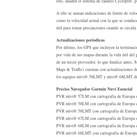
ello, añaden el sistema de radares Cyclops®, pa
A ello se suman indicaciones de límite de veloc
como la velocidad actual con la que se conduce
útil para tomar precauciones cuando se circula
Actualizaciones periódicas
Por último, los GPS que incluyen la terminaci
por vida de sus mapas durante la vida útil del
de un tercer proveedor, lo que finalice antes. 
Maps & Traffic) cuentan con actualizaciones du
los equipos nüvi® 58LMT y nüvi® 68LMT dispo
Precios Navegador Garmin Nuvi Esencial
PVR nüvi® 57LM con cartografía de Europa oc
PVR nüvi® 58LM con cartografía de Europa co
PVR nüvi® 58LMT con cartografía de Europa c
PVR nüvi® 67LM con cartografía de Europa oc
PVR nüvi® 68LM con cartografía de Europa co
PVR nüvi® 68LMT con cartografía de Europa c