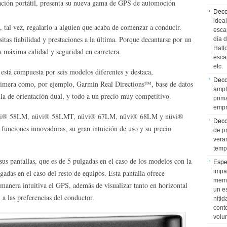
ación portátil, presenta su nueva gama de GPS de automoción
Deco
idea
 tal vez, regalarlo a alguien que acaba de comenzar a conducir.
esca
itas fiabilidad y prestaciones a la última. Porque decantarse por un
día 
Hall
la máxima calidad y seguridad en carretera.
esca
etc.
está compuesta por seis modelos diferentes y destaca,
Deco
primera como, por ejemplo, Garmin Real Directions™, base de datos
ampl
la de orientación dual, y todo a un precio muy competitivo.
prim
empr
üvi® 58LM, nüvi® 58LMT, nüvi® 67LM, nüvi® 68LM y nüvi®
Deco
 funciones innovadoras, su gran intuición de uso y su precio
de p
vera
temp
sus pantallas, que es de 5 pulgadas en el caso de los modelos con la
Espe
impa
das en el caso del resto de equipos. Esta pantalla ofrece
memo
manera intuitiva el GPS, además de visualizar tanto en horizontal
un e
 a las preferencias del conductor.
níti
cont
volu