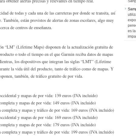
ra obtener alertas precisas y relevantes en tiempo real.
Sanp
Sam
idad de todas y cada una de las carreteras por donde se transita, así
utili
. También, están provistos de alertas de zonas escolares, algo muy
expo
pere
 cerca de centros de enseñanza.
es l
impa
ón “LM” (Lifetime Maps) disponen de la actualización gratuita de
 producto o todo el tiempo en el que Garmin reciba datos de mapas
Mientras, los dispositivos que integran las siglas “LMT” (Lifetime
rante la vida útil del producto, tanto de tráfico como de mapas. Y
nen, también, de tráfico gratuito de por vida.
cidental y mapas de por vida: 139 euros (IVA incluido)
mpleta y mapas de por vida: 149 euros (IVA incluido)
ompleta y mapas y tráfico de por vida: 169 euros (IVA incluido)
cidental y mapas de por vida: 169 euros (IVA incluido)
mpleta y mapas de por vida: 179 euros (IVA incluido)
ompleta y mapas y tráfico de por vida: 199 euros (IVA incluido)