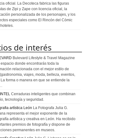
cia oficial. La Decoteca fabrica las figuras
stas de Zipi y Zape con licencia oficial, la
icación personalizada de los personajes, y los
ectos especiales como El Rincón del Cómic
 hoteles.
tios de interés
EVARD
Bulevard Lifestyle & Travel Magazine
l espacio donde encontrarás toda la
rmación relacionada con el mejor estilo de
 (gastronomia, viajes, moda, belleza, eventos,
). La forma o manera en que se entiende la
a…
INTEL
Cerraduras inteligentes que combinan
ño, tecnología y seguridad.
rafia artística León
La Fotografa Julia G.
ana representa el mejor exponente de la
rafía artística y creativa en León. Ha recibido
rtantes premios de fotografía y dispone de
cciones permanentes en museos.