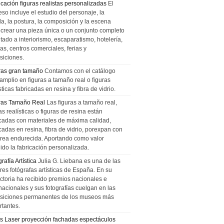
icación figuras realistas personalizadas
El
so incluye el estudio del personaje, la
la, la postura, la composición y la escena
 crear una pieza única o un conjunto completo
tado a interiorismo, escaparatismo, hotelería,
as, centros comerciales, ferias y
siciones.
ras gran tamaño
Contamos con el catálogo
amplio en figuras a tamaño real o figuras
sticas fabricadas en resina y fibra de vidrio.
ras Tamaño Real
Las figuras a tamaño real,
as realísticas o figuras de resina están
icadas con materiales de máxima calidad,
cadas en resina, fibra de vidrio, porexpan con
urea endurecida. Aportando como valor
ido la fabricación personalizada.
rafía Artística
Julia G. Liebana es una de las
res fotógrafas artísticas de España. En su
ectoria ha recibido premios nacionales e
nacionales y sus fotografías cuelgan en las
siciones permanentes de los museos más
rtantes.
s Laser proyección fachadas espectáculos