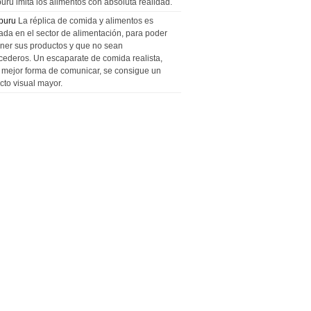
uru imita los alimentos con absoluta realidad.
puru
La réplica de comida y alimentos es
zada en el sector de alimentación, para poder
ner sus productos y que no sean
cederos. Un escaparate de comida realista,
a mejor forma de comunicar, se consigue un
cto visual mayor.