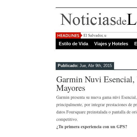
El Salvador, uno de los destino
Estilo de Vida
Viajes y Hoteles
E
Publicado:
Jue, Abr 9th, 2015
Garmin Nuvi Esencial, 
Mayores
Garmin presenta su nueva gama nüvi Esencial, 
principalmente, por integrar prestaciones de 
datos Foursquare preinstalada o pantalla de or
competitivo.
¿Tu primera experiencia con un GPS?