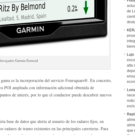
Foto
actua
de L
cien
desta
KER
proy
integ
biene
Lujo
encon
Navegador Garmin Esencial
alta 
depor
ensue
a gama es la incorporación del servicio Foursquare®. En concreto,
econ
tos POI ampliada con información adicional obtenida de
Luxu
puntos de interés, por lo que el conductor puede descubrir nuevos
neces
notic
exclu
Repl
alime
ta base de datos que alerta al usuario de los radares fijos, en
alim
s radares de tramo existentes en las principales carreteras. Para
que 