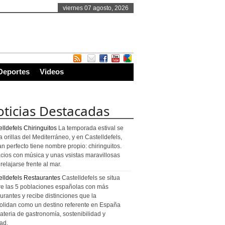
viernes 07 agosto, 2026
Deportes
Videos
ticias Destacadas
lldefels Chiringuitos
La temporada estival se
a orillas del Mediterráneo, y en Castelldefels,
an perfecto tiene nombre propio: chiringuitos.
cios con música y unas vsistas maravillosas
relajarse frente al mar.
elldefels Restaurantes
Castelldefels se situa
re las 5 poblaciones españolas con más
urantes y recibe distinciones que la
olidan como un destino referente en España
ateria de gastronomía, sostenibilidad y
ad.