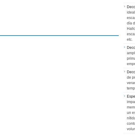
Deco
idea
esca
día 
Hall
esca
etc.
Deco
ampl
prim
empr
Deco
de p
vera
temp
Espe
impa
memo
un e
níti
cont
volu