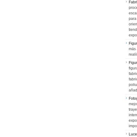
Fabr
proce
esca
para
orien
tiend
expo
Figu
más 
realí
Figu
figur
fabr
fabri
poli
añad
Fotog
mejo
tray
inter
expo
impo
Luce