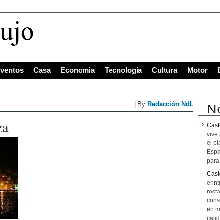
ventos
Casa
Economia
Tecnología
Cultura
Motor
No
| By
Redacción NdL
za
Caste
vive 
el pl
Espa
para 
Cast
ennt
resta
cons
en m
calid