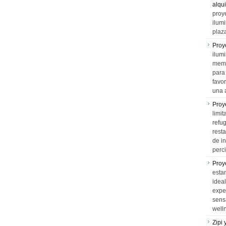
alqui
proy
ilum
plaz
Proy
ilumi
memo
para 
favo
una 
Proy
limit
refu
rest
de i
perci
Proy
esta
idea
expe
sens
well
Zipi