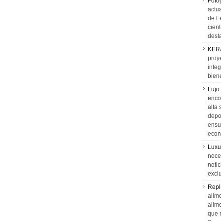
Foto
actua
de L
cien
desta
KER
proy
integ
biene
Lujo
encon
alta 
depor
ensue
econ
Luxu
neces
notic
exclu
Repl
alime
alim
que 