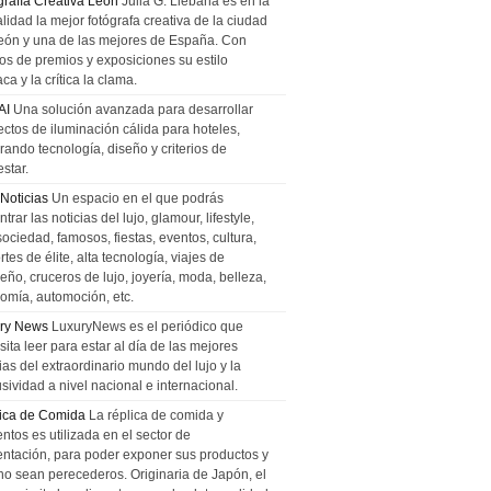
grafía Creativa León
Julia G. Liebana es en la
lidad la mejor fotógrafa creativa de la ciudad
eón y una de las mejores de España. Con
tos de premios y exposiciones su estilo
ca y la crítica la clama.
AI
Una solución avanzada para desarrollar
ectos de iluminación cálida para hoteles,
rando tecnología, diseño y criterios de
star.
 Noticias
Un espacio en el que podrás
trar las noticias del lujo, glamour, lifestyle,
sociedad, famosos, fiestas, eventos, cultura,
tes de élite, alta tecnología, viajes de
ño, cruceros de lujo, joyería, moda, belleza,
omía, automoción, etc.
ry News
LuxuryNews es el periódico que
ita leer para estar al día de las mejores
ias del extraordinario mundo del lujo y la
sividad a nivel nacional e internacional.
ica de Comida
La réplica de comida y
ntos es utilizada en el sector de
entación, para poder exponer sus productos y
no sean perecederos. Originaria de Japón, el