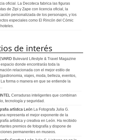
cia oficial. La Decoteca fabrica las figuras
stas de Zipi y Zape con licencia oficial, la
icación personalizada de los personajes, y los
ectos especiales como El Rincón del Cómic
 hoteles.
tios de interés
EVARD
Bulevard Lifestyle & Travel Magazine
l espacio donde encontrarás toda la
rmación relacionada con el mejor estilo de
 (gastronomia, viajes, moda, belleza, eventos,
). La forma o manera en que se entiende la
a…
INTEL
Cerraduras inteligentes que combinan
ño, tecnología y seguridad.
rafia artística León
La Fotografa Julia G.
ana representa el mejor exponente de la
rafía artística y creativa en León. Ha recibido
rtantes premios de fotografía y dispone de
cciones permanentes en museos.