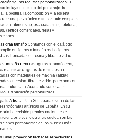
icación figuras realistas personalizadas
El
so incluye el estudio del personaje, la
la, la postura, la composición y la escena
 crear una pieza única o un conjunto completo
tado a interiorismo, escaparatismo, hotelería,
as, centros comerciales, ferias y
siciones.
ras gran tamaño
Contamos con el catálogo
amplio en figuras a tamaño real o figuras
sticas fabricadas en resina y fibra de vidrio.
ras Tamaño Real
Las figuras a tamaño real,
as realísticas o figuras de resina están
icadas con materiales de máxima calidad,
cadas en resina, fibra de vidrio, porexpan con
urea endurecida. Aportando como valor
ido la fabricación personalizada.
rafía Artística
Julia G. Liebana es una de las
res fotógrafas artísticas de España. En su
ectoria ha recibido premios nacionales e
nacionales y sus fotografías cuelgan en las
siciones permanentes de los museos más
rtantes.
s Laser proyección fachadas espectáculos