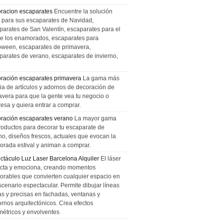
racion escaparates
Encuentre la solución
l para sus escaparates de Navidad,
parates de San Valentín, escaparates para el
de los enamorados, escaparates para
oween, escaparates de primavera,
parates de verano, escaparates de invierno,
ración escaparates primavera
La gama más
ia de artículos y adornos de decoración de
avera para que la gente vea tu negocio o
esa y quiera entrar a comprar.
ración escaparates verano
La mayor gama
roductos para decorar tu escaparate de
no, diseños frescos, actuales que evocan la
orada estival y animan a comprar.
ctáculo Luz Laser Barcelona Alquiler
El láser
cta y emociona, creando momentos
rables que convierten cualquier espacio en
scenario espectacular. Permite dibujar líneas
das y precisas en fachadas, ventanas y
ornos arquitectónicos. Crea efectos
métricos y envolventes