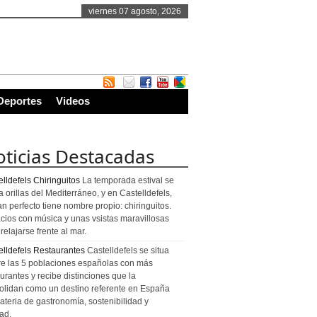
viernes 07 agosto, 2026
Deportes
Videos
ticias Destacadas
lldefels Chiringuitos
La temporada estival se
a orillas del Mediterráneo, y en Castelldefels,
an perfecto tiene nombre propio: chiringuitos.
cios con música y unas vsistas maravillosas
relajarse frente al mar.
elldefels Restaurantes
Castelldefels se situa
re las 5 poblaciones españolas con más
urantes y recibe distinciones que la
olidan como un destino referente en España
ateria de gastronomía, sostenibilidad y
ad.