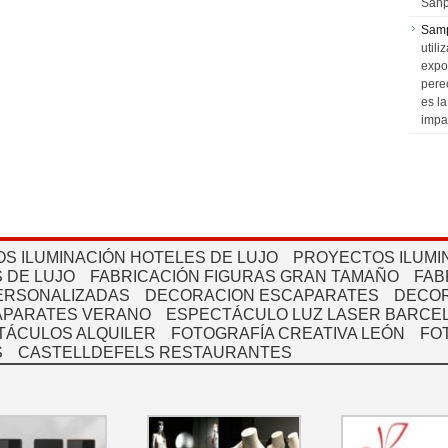
Sanp
Sam
utili
expo
pere
es l
impa
S ILUMINACIÓN HOTELES DE LUJO
PROYECTOS ILUMI
 DE LUJO
FABRICACIÓN FIGURAS GRAN TAMAÑO
FAB
PERSONALIZADAS
DECORACION ESCAPARATES
DECOR
APARATES VERANO
ESPECTÁCULO LUZ LASER BARCEL
TÁCULOS ALQUILER
FOTOGRAFÍA CREATIVA LEÓN
FO
S
CASTELLDEFELS RESTAURANTES