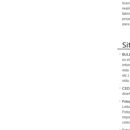
licen
reali
fabr
proy
para
Si
BUL
es e
info
vida
etc.
vid
CED
dise
Fotog
Lieb
Fotog
impo
cole