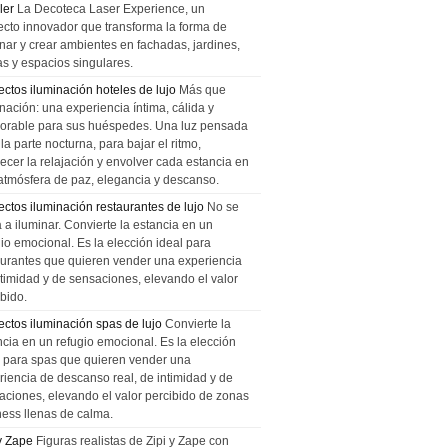
ler
La Decoteca Laser Experience, un
ecto innovador que transforma la forma de
inar y crear ambientes en fachadas, jardines,
as y espacios singulares.
ectos iluminación hoteles de lujo
Más que
nación: una experiencia íntima, cálida y
rable para sus huéspedes. Una luz pensada
la parte nocturna, para bajar el ritmo,
recer la relajación y envolver cada estancia en
atmósfera de paz, elegancia y descanso.
ectos iluminación restaurantes de lujo
No se
a a iluminar. Convierte la estancia en un
gio emocional. Es la elección ideal para
aurantes que quieren vender una experiencia
ntimidad y de sensaciones, elevando el valor
bido.
ectos iluminación spas de lujo
Convierte la
ncia en un refugio emocional. Es la elección
l para spas que quieren vender una
riencia de descanso real, de intimidad y de
aciones, elevando el valor percibido de zonas
ness llenas de calma.
 y Zape
Figuras realistas de Zipi y Zape con