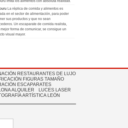
uru imita los alimentos con absoluta realidad.
puru
La réplica de comida y alimentos es
zada en el sector de alimentación, para poder
ner sus productos y que no sean
cederos. Un escaparate de comida realista,
a mejor forma de comunicar, se consigue un
cto visual mayor.
NACIÓN RESTAURANTES DE LUJO
RICACIÓN FIGURAS TAMAÑO
ACIÓN ESCAPARATES
ONA ALQUILER
LUCES LASER
TOGRAFÍA ARTÍSTICA LEÓN