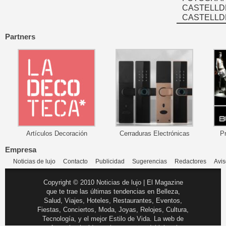
CASTELLD
CASTELLD
Partners
Artículos Decoración
Cerraduras Electrónicas
P
Empresa
Noticias de lujo
Contacto
Publicidad
Sugerencias
Redactores
Avis
Copyright © 2010 Noticias de lujo | El Magazine
que te trae las últimas tendencias en Belleza,
Salud, Viajes, Hoteles, Restaurantes, Eventos,
Fiestas, Conciertos, Moda, Joyas, Relojes, Cultura,
Tecnología, y el mejor Estilo de Vida. La web de