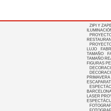
ZIPI Y ZAP
ILUMINACIÓ
PROYECTO
RESTAURAN
PROYECTO
LUJO
FABR
TAMAÑO
F
TAMAÑO RE
FIGURAS P
DECORACI
DECORACI
PRIMAVERA
ESCAPARAT
ESPECTÁC
BARCELONA
LASER PRO
ESPECTÁCU
FOTOGRAF
FOTOGRAFÍ