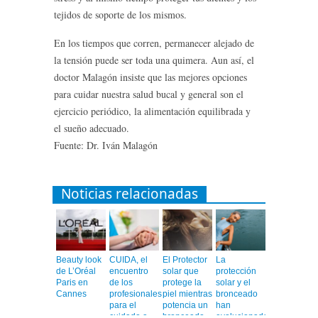
tejidos de soporte de los mismos.
En los tiempos que corren, permanecer alejado de
la tensión puede ser toda una quimera. Aun así, el
doctor Malagón insiste que las mejores opciones
para cuidar nuestra salud bucal y general son el
ejercicio periódico, la alimentación equilibrada y
el sueño adecuado.
Fuente: Dr. Iván Malagón
Noticias relacionadas
Beauty look
CUIDA, el
El Protector
La
de L’Oréal
encuentro
solar que
protección
Paris en
de los
protege la
solar y el
Cannes
profesionales
piel mientras
bronceado
para el
potencia un
han
cuidado a
bronceado
evolucionado