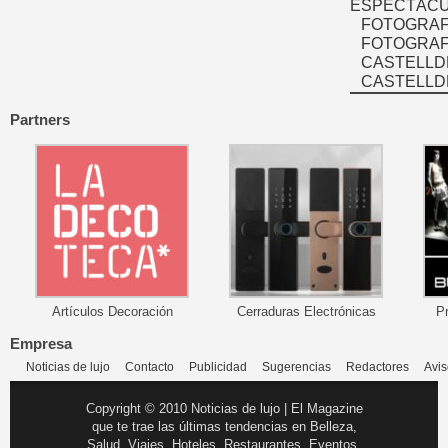
ESPECTÁCU
FOTOGRAF
FOTOGRAFÍ
CASTELLD
CASTELLD
Partners
Artículos Decoración
Cerraduras Electrónicas
P
Empresa
Noticias de lujo
Contacto
Publicidad
Sugerencias
Redactores
Avis
Copyright © 2010 Noticias de lujo | El Magazine
que te trae las últimas tendencias en Belleza,
Salud, Viajes, Hoteles, Restaurantes, Eventos,