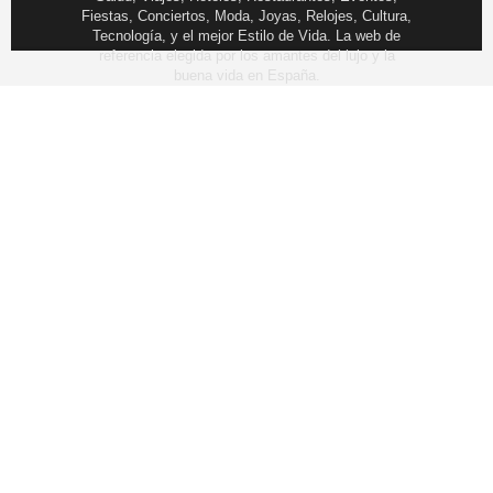
Fiestas, Conciertos, Moda, Joyas, Relojes, Cultura,
Tecnología, y el mejor Estilo de Vida. La web de
referencia elegida por los amantes del lujo y la
buena vida en España.