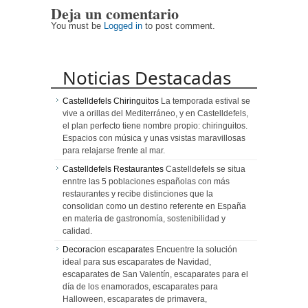
Deja un comentario
personas
más rápido,
mayores
uniforme y
You must be
Logged in
to post comment.
duradero
Noticias Destacadas
Castelldefels Chiringuitos
La temporada estival se
vive a orillas del Mediterráneo, y en Castelldefels,
el plan perfecto tiene nombre propio: chiringuitos.
Espacios con música y unas vsistas maravillosas
para relajarse frente al mar.
Castelldefels Restaurantes
Castelldefels se situa
enntre las 5 poblaciones españolas con más
restaurantes y recibe distinciones que la
consolidan como un destino referente en España
en materia de gastronomía, sostenibilidad y
calidad.
Decoracion escaparates
Encuentre la solución
ideal para sus escaparates de Navidad,
escaparates de San Valentín, escaparates para el
día de los enamorados, escaparates para
Halloween, escaparates de primavera,