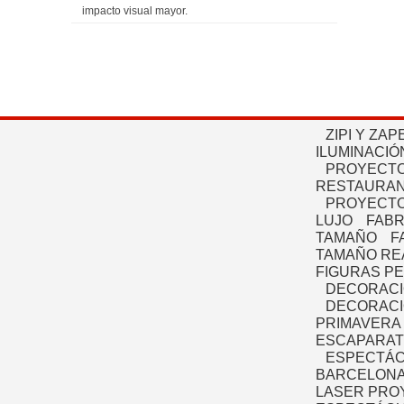
impacto visual mayor.
ZIPI Y ZAP
ILUMINACIÓ
PROYECTO
RESTAURAN
PROYECTO
LUJO
FABR
TAMAÑO
F
TAMAÑO RE
FIGURAS P
DECORACI
DECORACI
PRIMAVERA
ESCAPARAT
ESPECTÁC
BARCELONA
LASER PRO