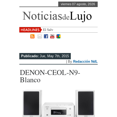
viernes 07 agosto, 2026
El Salvador, uno de los destin
Publicado:
Jue, May 7th, 2015
| By
Redacción NdL
DENON-CEOL-N9-
Blanco