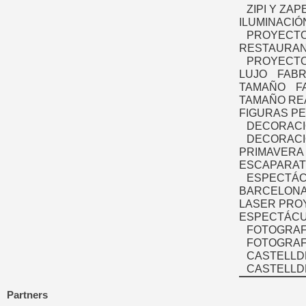
ZIPI Y ZAP
ILUMINACIÓ
PROYECTO
RESTAURAN
PROYECTO
LUJO
FABR
TAMAÑO
F
TAMAÑO RE
FIGURAS P
DECORACI
DECORACI
PRIMAVERA
ESCAPARAT
ESPECTÁC
BARCELONA
LASER PRO
ESPECTÁCU
FOTOGRAF
FOTOGRAFÍ
CASTELLD
CASTELLD
Partners