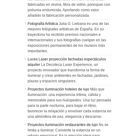
fabricadas en resina, fibra de vidrio, porexpan con
poliurea endurecida. Aportando como valor
añadido la fabricación personalizada.
Fotografía Artística
Julia G. Liebana es una de las
mejores fotógrafas artísticas de España. En su
trayectoria ha recibido premios nacionales e
internacionales y sus fotografías cuelgan en las
exposiciones permanentes de los museos más
importantes.
Luces Laser proyección fachadas espectáculos
alquiler
La Decoteca Laser Experience, un
proyecto innovador que transforma la forma de
iluminar y crear ambientes en fachadas, jardines,
plazas y espacios singulares.
Proyectos iluminación hoteles de lujo
Más que
iluminación: una experiencia íntima, cálida y
memorable para sus huéspedes. Una luz pensada
para la parte nocturna, para bajar el ritmo,
favorecer la relajación y envolver cada estancia en
una atmósfera de paz, elegancia y descanso.
Proyectos iluminación restaurantes de lujo
No se
limita a iluminar. Convierte la estancia en un
refugio emocional. Es la elección ideal para