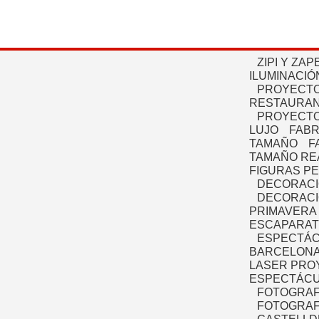
ZIPI Y ZAP
ILUMINACIÓ
PROYECTO
RESTAURAN
PROYECTO
LUJO
FABR
TAMAÑO
F
TAMAÑO RE
FIGURAS P
DECORACI
DECORACI
PRIMAVERA
ESCAPARAT
ESPECTÁC
BARCELONA
LASER PRO
ESPECTÁCU
FOTOGRAF
FOTOGRAFÍ