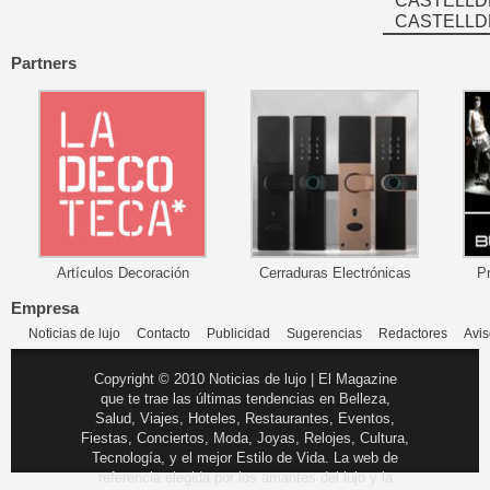
CASTELLD
CASTELLD
Partners
Artículos Decoración
Cerraduras Electrónicas
P
Empresa
Noticias de lujo
Contacto
Publicidad
Sugerencias
Redactores
Avis
Copyright © 2010 Noticias de lujo | El Magazine
que te trae las últimas tendencias en Belleza,
Salud, Viajes, Hoteles, Restaurantes, Eventos,
Fiestas, Conciertos, Moda, Joyas, Relojes, Cultura,
Tecnología, y el mejor Estilo de Vida. La web de
referencia elegida por los amantes del lujo y la