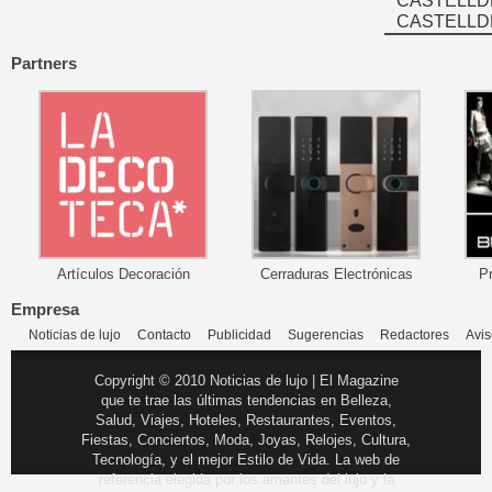
CASTELLD
CASTELLD
Partners
Artículos Decoración
Cerraduras Electrónicas
P
Empresa
Noticias de lujo
Contacto
Publicidad
Sugerencias
Redactores
Avis
Copyright © 2010 Noticias de lujo | El Magazine
que te trae las últimas tendencias en Belleza,
Salud, Viajes, Hoteles, Restaurantes, Eventos,
Fiestas, Conciertos, Moda, Joyas, Relojes, Cultura,
Tecnología, y el mejor Estilo de Vida. La web de
referencia elegida por los amantes del lujo y la