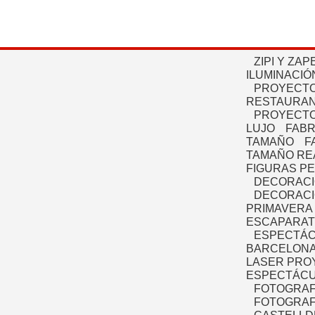
ZIPI Y ZAP
ILUMINACIÓ
PROYECTO
RESTAURAN
PROYECTO
LUJO
FABR
TAMAÑO
F
TAMAÑO RE
FIGURAS P
DECORACI
DECORACI
PRIMAVERA
ESCAPARAT
ESPECTÁC
BARCELONA
LASER PRO
ESPECTÁCU
FOTOGRAF
FOTOGRAFÍ