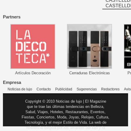
CASTELLD
CASTELLD
Partners
Artículos Decoración
Cerraduras Electrónicas
P
Empresa
Noticias de lujo
Contacto
Publicidad
Sugerencias
Redactores
Avis
Copyright © 2010 Noticias de lujo | El Magazine
que te trae las últimas tendencias en Belleza,
Salud, Viajes, Hoteles, Restaurantes, Eventos,
Fiestas, Conciertos, Moda, Joyas, Relojes, Cultura,
Tecnología, y el mejor Estilo de Vida. La web de
referencia elegida por los amantes del lujo y la