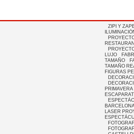
ZIPI Y ZAP
ILUMINACIÓ
PROYECTO
RESTAURAN
PROYECTO
LUJO
FABR
TAMAÑO
F
TAMAÑO RE
FIGURAS P
DECORACI
DECORACI
PRIMAVERA
ESCAPARAT
ESPECTÁC
BARCELONA
LASER PRO
ESPECTÁCU
FOTOGRAF
FOTOGRAFÍ