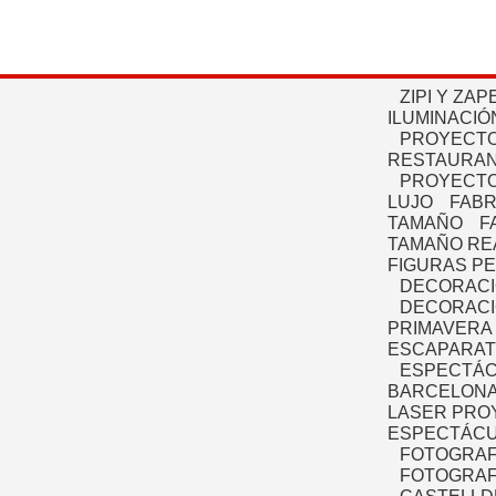
ZIPI Y ZAP
ILUMINACIÓ
PROYECTO
RESTAURAN
PROYECTO
LUJO
FABR
TAMAÑO
F
TAMAÑO RE
FIGURAS P
DECORACI
DECORACI
PRIMAVERA
ESCAPARAT
ESPECTÁC
BARCELONA
LASER PRO
ESPECTÁCU
FOTOGRAF
FOTOGRAFÍ