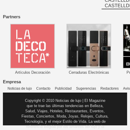
CASTELLD
CASTELLD
Partners
Artículos Decoración
Cerraduras Electrónicas
P
Empresa
Noticias de lujo
Contacto
Publicidad
Sugerencias
Redactores
Avis
Copyright © 2010 Noticias de lujo | El Magazine
que te trae las últimas tendencias en Belleza,
Salud, Viajes, Hoteles, Restaurantes, Eventos,
Fiestas, Conciertos, Moda, Joyas, Relojes, Cultura,
Tecnología, y el mejor Estilo de Vida. La web de
referencia elegida por los amantes del lujo y la