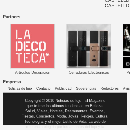
CASTELLD
CASTELLD
Partners
Artículos Decoración
Cerraduras Electrónicas
P
Empresa
Noticias de lujo
Contacto
Publicidad
Sugerencias
Redactores
Avis
Copyright © 2010 Noticias de lujo | El Magazine
que te trae las últimas tendencias en Belleza,
Salud, Viajes, Hoteles, Restaurantes, Eventos,
Fiestas, Conciertos, Moda, Joyas, Relojes, Cultura,
Tecnología, y el mejor Estilo de Vida. La web de
referencia elegida por los amantes del lujo y la