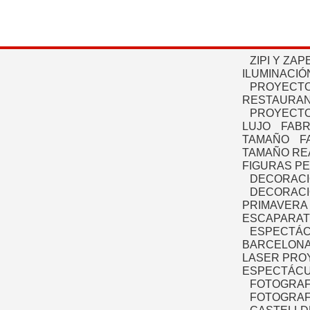
ZIPI Y ZAP
ILUMINACIÓ
PROYECTO
RESTAURAN
PROYECTO
LUJO
FABR
TAMAÑO
F
TAMAÑO RE
FIGURAS P
DECORACI
DECORACI
PRIMAVERA
ESCAPARAT
ESPECTÁC
BARCELONA
LASER PRO
ESPECTÁCU
FOTOGRAF
FOTOGRAFÍ