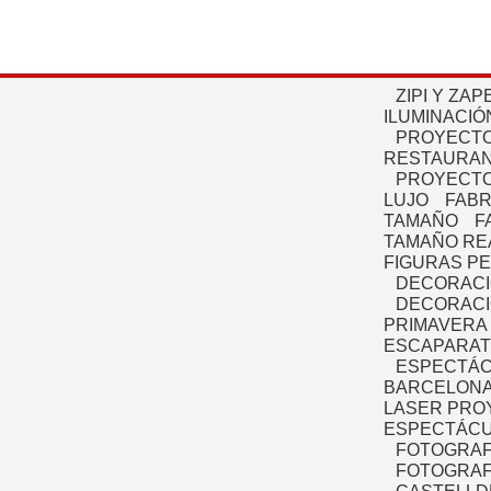
ZIPI Y ZAP
ILUMINACIÓ
PROYECTO
RESTAURAN
PROYECTO
LUJO
FABR
TAMAÑO
F
TAMAÑO RE
FIGURAS P
DECORACI
DECORACI
PRIMAVERA
ESCAPARAT
ESPECTÁC
BARCELONA
LASER PRO
ESPECTÁCU
FOTOGRAF
FOTOGRAFÍ