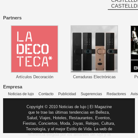
CASTELLD
CASTELLD
Partners
Artículos Decoración
Cerraduras Electrónicas
P
Empresa
Noticias de lujo
Contacto
Publicidad
Sugerencias
Redactores
Avis
Copyright © 2010 Noticias de lujo | El Magazine
que te trae las últimas tendencias en Belleza,
Salud, Viajes, Hoteles, Restaurantes, Eventos,
Fiestas, Conciertos, Moda, Joyas, Relojes, Cultura,
Tecnología, y el mejor Estilo de Vida. La web de
referencia elegida por los amantes del lujo y la