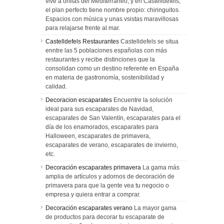
vive a orillas del Mediterráneo, y en Castelldefels,
el plan perfecto tiene nombre propio: chiringuitos.
Espacios con música y unas vsistas maravillosas
para relajarse frente al mar.
Castelldefels Restaurantes
Castelldefels se situa
enntre las 5 poblaciones españolas con más
restaurantes y recibe distinciones que la
consolidan como un destino referente en España
en materia de gastronomía, sostenibilidad y
calidad.
Decoracion escaparates
Encuentre la solución
ideal para sus escaparates de Navidad,
escaparates de San Valentín, escaparates para el
día de los enamorados, escaparates para
Halloween, escaparates de primavera,
escaparates de verano, escaparates de invierno,
etc.
Decoración escaparates primavera
La gama más
amplia de artículos y adornos de decoración de
primavera para que la gente vea tu negocio o
empresa y quiera entrar a comprar.
Decoración escaparates verano
La mayor gama
de productos para decorar tu escaparate de