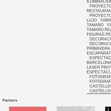
ILUMINACIÓ
PROYECTO
RESTAURAN
PROYECTO
LUJO
FABR
TAMAÑO
F
TAMAÑO RE
FIGURAS P
DECORACI
DECORACI
PRIMAVERA
ESCAPARAT
ESPECTÁC
BARCELONA
LASER PRO
ESPECTÁCU
FOTOGRAF
FOTOGRAFÍ
CASTELLD
CASTELLD
Partners