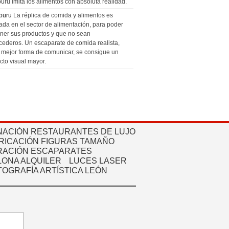
uru imita los alimentos con absoluta realidad.
puru
La réplica de comida y alimentos es
zada en el sector de alimentación, para poder
ner sus productos y que no sean
cederos. Un escaparate de comida realista,
a mejor forma de comunicar, se consigue un
cto visual mayor.
NACIÓN RESTAURANTES DE LUJO
RICACIÓN FIGURAS TAMAÑO
ACIÓN ESCAPARATES
ONA ALQUILER
LUCES LASER
TOGRAFÍA ARTÍSTICA LEÓN