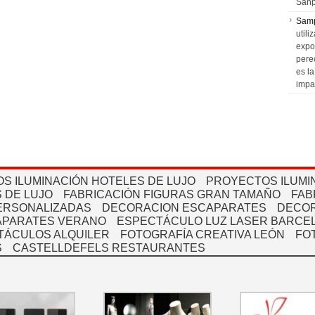
Sanp
Sam
utili
expo
pere
es l
impa
S ILUMINACIÓN HOTELES DE LUJO
PROYECTOS ILUMI
 DE LUJO
FABRICACIÓN FIGURAS GRAN TAMAÑO
FAB
PERSONALIZADAS
DECORACION ESCAPARATES
DECOR
APARATES VERANO
ESPECTÁCULO LUZ LASER BARCEL
TÁCULOS ALQUILER
FOTOGRAFÍA CREATIVA LEÓN
FO
S
CASTELLDEFELS RESTAURANTES