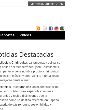
viernes 07 agosto, 2026
Deportes
Videos
ticias Destacadas
lldefels Chiringuitos
La temporada estival se
a orillas del Mediterráneo, y en Castelldefels,
an perfecto tiene nombre propio: chiringuitos.
cios con música y unas vsistas maravillosas
relajarse frente al mar.
elldefels Restaurantes
Castelldefels se situa
re las 5 poblaciones españolas con más
urantes y recibe distinciones que la
olidan como un destino referente en España
ateria de gastronomía, sostenibilidad y
ad.