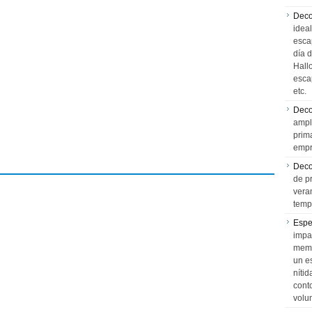
Deco
idea
esca
día 
Hall
esca
etc.
Deco
ampl
prim
empr
Deco
de p
vera
temp
Espe
impa
memo
un e
níti
cont
volu