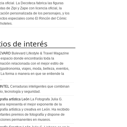
cia oficial. La Decoteca fabrica las figuras
stas de Zipi y Zape con licencia oficial, la
icación personalizada de los personajes, y los
ectos especiales como El Rincón del Cómic
 hoteles.
tios de interés
EVARD
Bulevard Lifestyle & Travel Magazine
l espacio donde encontrarás toda la
rmación relacionada con el mejor estilo de
 (gastronomia, viajes, moda, belleza, eventos,
). La forma o manera en que se entiende la
a…
INTEL
Cerraduras inteligentes que combinan
ño, tecnología y seguridad.
rafia artística León
La Fotografa Julia G.
ana representa el mejor exponente de la
rafía artística y creativa en León. Ha recibido
rtantes premios de fotografía y dispone de
cciones permanentes en museos.