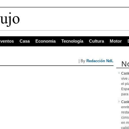
ventos
Casa
Economia
Tecnología
Cultura
Motor
No
| By
Redacción NdL
Caste
vive 
el pl
Espa
para 
Cast
ennt
resta
cons
en m
calid