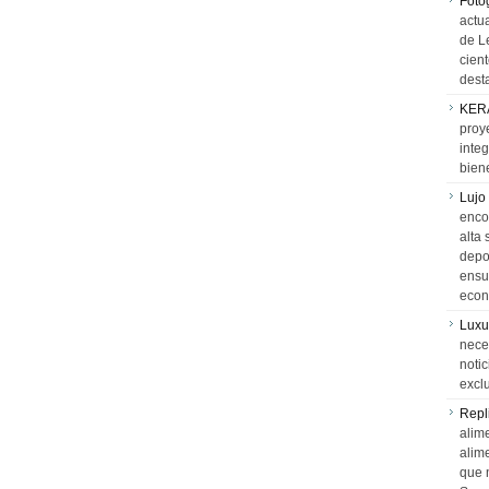
Foto
actua
de L
cien
desta
KER
proy
integ
biene
Lujo
encon
alta 
depor
ensue
econ
Luxu
neces
notic
exclu
Repl
alime
alim
que 