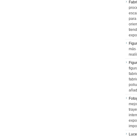
Fabr
proce
esca
para
orien
tiend
expo
Figu
más 
realí
Figu
figur
fabr
fabri
poli
añad
Fotog
mejo
tray
inter
expo
impo
Luce