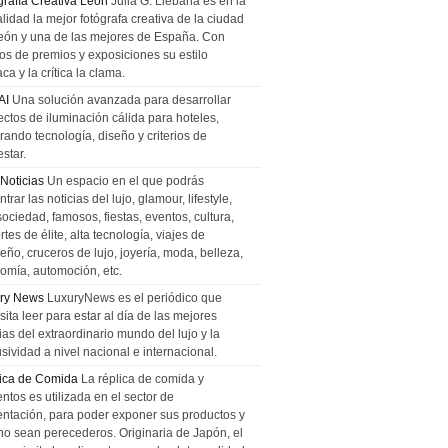
grafía Creativa León
Julia G. Liebana es en la
lidad la mejor fotógrafa creativa de la ciudad
eón y una de las mejores de España. Con
tos de premios y exposiciones su estilo
ca y la crítica la clama.
AI
Una solución avanzada para desarrollar
ectos de iluminación cálida para hoteles,
rando tecnología, diseño y criterios de
star.
 Noticias
Un espacio en el que podrás
trar las noticias del lujo, glamour, lifestyle,
sociedad, famosos, fiestas, eventos, cultura,
tes de élite, alta tecnología, viajes de
ño, cruceros de lujo, joyería, moda, belleza,
omía, automoción, etc.
ry News
LuxuryNews es el periódico que
ita leer para estar al día de las mejores
ias del extraordinario mundo del lujo y la
sividad a nivel nacional e internacional.
ica de Comida
La réplica de comida y
ntos es utilizada en el sector de
entación, para poder exponer sus productos y
no sean perecederos. Originaria de Japón, el