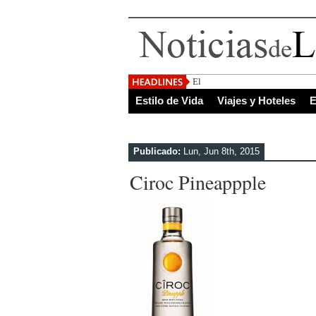
El Salvador, uno de los des
Estilo de Vida
Viajes y Hoteles
E
Publicado:
Lun, Jun 8th, 2015
Ciroc Pineappple