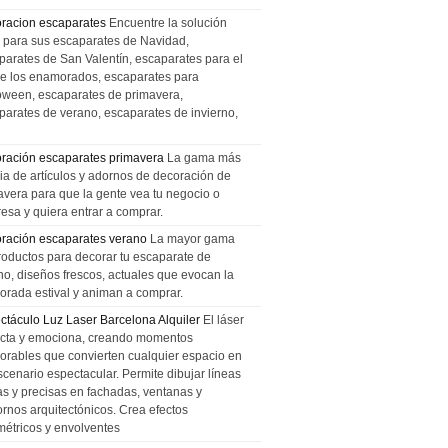
racion escaparates
Encuentre la solución
l para sus escaparates de Navidad,
parates de San Valentín, escaparates para el
de los enamorados, escaparates para
oween, escaparates de primavera,
parates de verano, escaparates de invierno,
ración escaparates primavera
La gama más
ia de artículos y adornos de decoración de
avera para que la gente vea tu negocio o
esa y quiera entrar a comprar.
ración escaparates verano
La mayor gama
roductos para decorar tu escaparate de
no, diseños frescos, actuales que evocan la
orada estival y animan a comprar.
ctáculo Luz Laser Barcelona Alquiler
El láser
cta y emociona, creando momentos
rables que convierten cualquier espacio en
scenario espectacular. Permite dibujar líneas
das y precisas en fachadas, ventanas y
ornos arquitectónicos. Crea efectos
métricos y envolventes