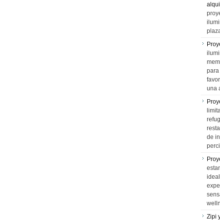
alqui
proy
ilum
plaz
Proy
ilumi
memo
para 
favo
una 
Proy
limit
refu
rest
de i
perci
Proy
esta
idea
expe
sens
well
Zipi