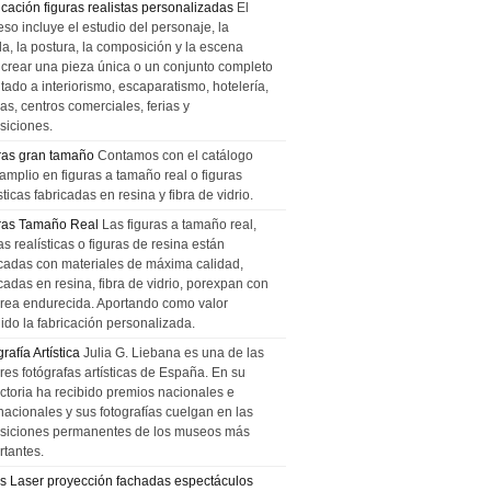
icación figuras realistas personalizadas
El
so incluye el estudio del personaje, la
la, la postura, la composición y la escena
 crear una pieza única o un conjunto completo
tado a interiorismo, escaparatismo, hotelería,
as, centros comerciales, ferias y
siciones.
ras gran tamaño
Contamos con el catálogo
amplio en figuras a tamaño real o figuras
sticas fabricadas en resina y fibra de vidrio.
ras Tamaño Real
Las figuras a tamaño real,
as realísticas o figuras de resina están
icadas con materiales de máxima calidad,
cadas en resina, fibra de vidrio, porexpan con
urea endurecida. Aportando como valor
ido la fabricación personalizada.
rafía Artística
Julia G. Liebana es una de las
res fotógrafas artísticas de España. En su
ectoria ha recibido premios nacionales e
nacionales y sus fotografías cuelgan en las
siciones permanentes de los museos más
rtantes.
s Laser proyección fachadas espectáculos