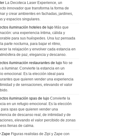
ler
La Decoteca Laser Experience, un
ecto innovador que transforma la forma de
inar y crear ambientes en fachadas, jardines,
as y espacios singulares.
ectos iluminación hoteles de lujo
Más que
nación: una experiencia íntima, cálida y
rable para sus huéspedes. Una luz pensada
la parte nocturna, para bajar el ritmo,
recer la relajación y envolver cada estancia en
atmósfera de paz, elegancia y descanso.
ectos iluminación restaurantes de lujo
No se
a a iluminar. Convierte la estancia en un
gio emocional. Es la elección ideal para
aurantes que quieren vender una experiencia
ntimidad y de sensaciones, elevando el valor
bido.
ectos iluminación spas de lujo
Convierte la
ncia en un refugio emocional. Es la elección
l para spas que quieren vender una
riencia de descanso real, de intimidad y de
aciones, elevando el valor percibido de zonas
ness llenas de calma.
 y Zape
Figuras realistas de Zipi y Zape con