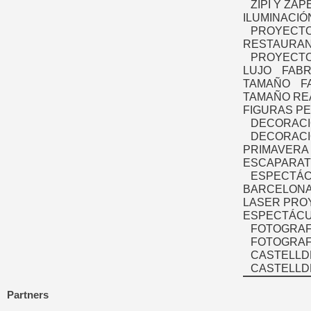
ZIPI Y ZAP
ILUMINACIÓ
PROYECTO
RESTAURAN
PROYECTO
LUJO
FABR
TAMAÑO
F
TAMAÑO RE
FIGURAS P
DECORACI
DECORACI
PRIMAVERA
ESCAPARAT
ESPECTÁC
BARCELONA
LASER PRO
ESPECTÁCU
FOTOGRAF
FOTOGRAFÍ
CASTELLD
CASTELLD
Partners