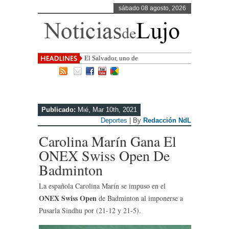
sábado 08 agosto, 2026
El Salvador, uno de los destinos con
mayor proyec
Publicado:
Mié, Mar 10th, 2021
Deportes
| By
Redacción NdL
Carolina Marín Gana El
ONEX Swiss Open De
Badminton
La española Carolina Marín se impuso en el
ONEX Swiss Open
de Badminton al imponerse a
Pusarla Sindhu por (21-12 y 21-5).