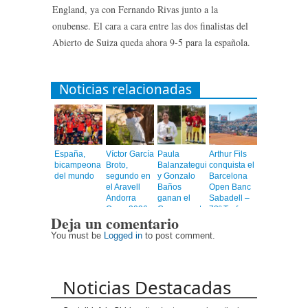
England, ya con Fernando Rivas junto a la
onubense. El cara a cara entre las dos finalistas del
Abierto de Suiza queda ahora 9-5 para la española.
Noticias relacionadas
España,
Víctor García
Paula
Arthur Fils
bicampeona
Broto,
Balanzategui
conquista el
del mundo
segundo en
y Gonzalo
Barcelona
el Aravell
Baños
Open Banc
Andorra
ganan el
Sabadell –
Open 2026
Campeonato
73º Trofeo
Deja un comentario
de España
Conde de
Absoluto
Godó
You must be
Logged in
to post comment.
Golf 2026
Noticias Destacadas