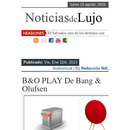
lunes 10 agosto, 2026
El Salvador, uno de los destinos con
mayor proyección de Centroamérica
Publicado:
Vie, Ene 11th, 2013
Audiovisual
| By
Redacción NdL
B&O PLAY De Bang &
Olufsen