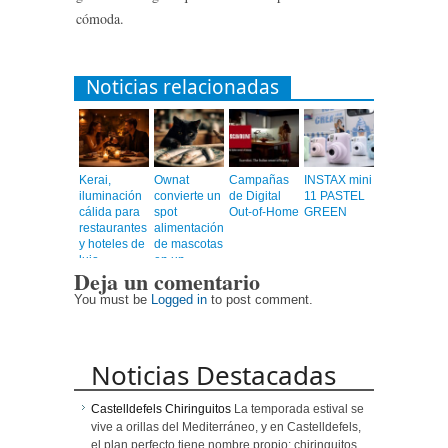
cómoda.
Noticias relacionadas
Kerai,
Ownat
Campañas
INSTAX mini
iluminación
convierte un
de Digital
11 PASTEL
cálida para
spot
Out-of-Home
GREEN
restaurantes
alimentación
y hoteles de
de mascotas
lujo
en un
Deja un comentario
videoclip
musical
You must be
Logged in
to post comment.
Noticias Destacadas
Castelldefels Chiringuitos
La temporada estival se
vive a orillas del Mediterráneo, y en Castelldefels,
el plan perfecto tiene nombre propio: chiringuitos.