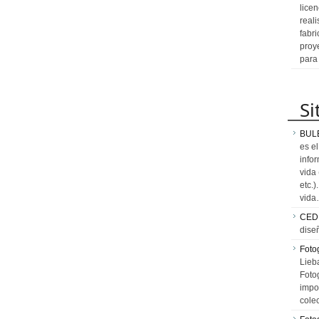
licen
reali
fabr
proy
para
Si
BUL
es e
info
vida
etc.
vid
CED
dise
Fotog
Lieb
Fotog
impo
cole