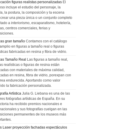
icación figuras realistas personalizadas
El
so incluye el estudio del personaje, la
la, la postura, la composición y la escena
 crear una pieza única o un conjunto completo
tado a interiorismo, escaparatismo, hotelería,
as, centros comerciales, ferias y
siciones.
ras gran tamaño
Contamos con el catálogo
amplio en figuras a tamaño real o figuras
sticas fabricadas en resina y fibra de vidrio.
ras Tamaño Real
Las figuras a tamaño real,
as realísticas o figuras de resina están
icadas con materiales de máxima calidad,
cadas en resina, fibra de vidrio, porexpan con
urea endurecida. Aportando como valor
ido la fabricación personalizada.
rafía Artística
Julia G. Liebana es una de las
res fotógrafas artísticas de España. En su
ectoria ha recibido premios nacionales e
nacionales y sus fotografías cuelgan en las
siciones permanentes de los museos más
rtantes.
s Laser proyección fachadas espectáculos