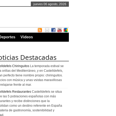
jueves 06 agosto, 2026
Deportes
Videos
ticias Destacadas
lldefels Chiringuitos
La temporada estival se
a orillas del Mediterráneo, y en Castelldefels,
an perfecto tiene nombre propio: chiringuitos.
cios con música y unas vsistas maravillosas
relajarse frente al mar.
elldefels Restaurantes
Castelldefels se situa
re las 5 poblaciones españolas con más
urantes y recibe distinciones que la
olidan como un destino referente en España
ateria de gastronomía, sostenibilidad y
ad.