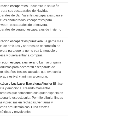
racion escaparates
Encuentre la solución
l para sus escaparates de Navidad,
parates de San Valentín, escaparates para el
de los enamorados, escaparates para
oween, escaparates de primavera,
parates de verano, escaparates de invierno,
ración escaparates primavera
La gama más
ia de artículos y adornos de decoración de
avera para que la gente vea tu negocio o
esa y quiera entrar a comprar.
ración escaparates verano
La mayor gama
roductos para decorar tu escaparate de
no, diseños frescos, actuales que evocan la
orada estival y animan a comprar.
ctáculo Luz Laser Barcelona Alquiler
El láser
cta y emociona, creando momentos
rables que convierten cualquier espacio en
scenario espectacular. Permite dibujar líneas
das y precisas en fachadas, ventanas y
ornos arquitectónicos. Crea efectos
métricos y envolventes