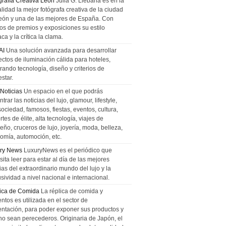
grafía Creativa León
Julia G. Liebana es en la
lidad la mejor fotógrafa creativa de la ciudad
eón y una de las mejores de España. Con
tos de premios y exposiciones su estilo
ca y la crítica la clama.
AI
Una solución avanzada para desarrollar
ectos de iluminación cálida para hoteles,
rando tecnología, diseño y criterios de
star.
 Noticias
Un espacio en el que podrás
trar las noticias del lujo, glamour, lifestyle,
sociedad, famosos, fiestas, eventos, cultura,
tes de élite, alta tecnología, viajes de
ño, cruceros de lujo, joyería, moda, belleza,
omía, automoción, etc.
ry News
LuxuryNews es el periódico que
ita leer para estar al día de las mejores
ias del extraordinario mundo del lujo y la
sividad a nivel nacional e internacional.
ica de Comida
La réplica de comida y
ntos es utilizada en el sector de
entación, para poder exponer sus productos y
no sean perecederos. Originaria de Japón, el