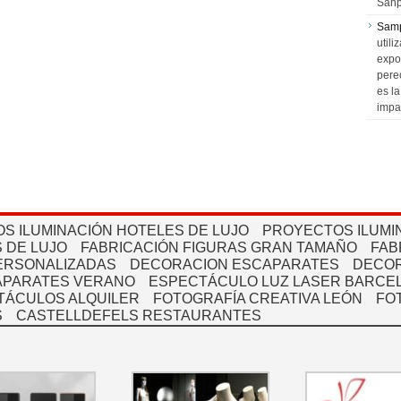
Sanp
Sam
utili
expo
pere
es l
impa
S ILUMINACIÓN HOTELES DE LUJO
PROYECTOS ILUMI
 DE LUJO
FABRICACIÓN FIGURAS GRAN TAMAÑO
FAB
PERSONALIZADAS
DECORACION ESCAPARATES
DECOR
APARATES VERANO
ESPECTÁCULO LUZ LASER BARCEL
TÁCULOS ALQUILER
FOTOGRAFÍA CREATIVA LEÓN
FO
S
CASTELLDEFELS RESTAURANTES