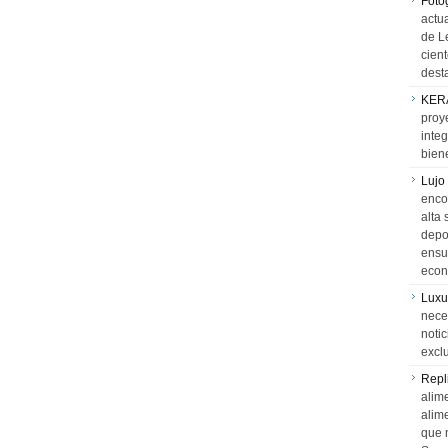
Foto
actua
de L
cien
desta
KER
proy
integ
biene
Lujo
encon
alta 
depor
ensue
econ
Luxu
neces
notic
exclu
Repl
alime
alim
que 