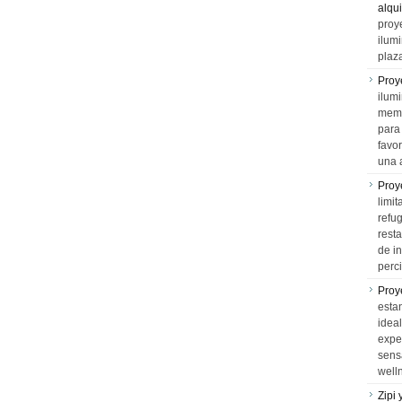
alqui
proy
ilum
plaz
Proy
ilumi
memo
para 
favo
una 
Proy
limit
refu
rest
de i
perci
Proy
esta
idea
expe
sens
well
Zipi