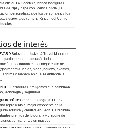
cia oficial. La Decoteca fabrica las figuras
stas de Zipi y Zape con licencia oficial, la
icación personalizada de los personajes, y los
ectos especiales como El Rincón del Cómic
 hoteles.
tios de interés
EVARD
Bulevard Lifestyle & Travel Magazine
l espacio donde encontrarás toda la
rmación relacionada con el mejor estilo de
 (gastronomia, viajes, moda, belleza, eventos,
). La forma o manera en que se entiende la
a…
INTEL
Cerraduras inteligentes que combinan
ño, tecnología y seguridad.
rafia artística León
La Fotografa Julia G.
ana representa el mejor exponente de la
rafía artística y creativa en León. Ha recibido
rtantes premios de fotografía y dispone de
cciones permanentes en museos.