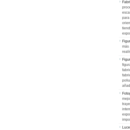
Fabr
proce
esca
para
orien
tiend
expo
Figu
más 
realí
Figu
figur
fabr
fabri
poli
añad
Fotog
mejo
tray
inter
expo
impo
Luce