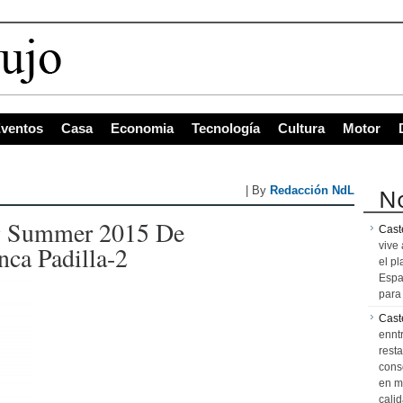
ventos
Casa
Economia
Tecnología
Cultura
Motor
No
| By
Redacción NdL
 Summer 2015 De
Caste
vive 
a Padilla-2
el pl
Espa
para 
Cast
ennt
resta
cons
en m
calid