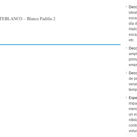
Deco
idea
TEBLANCO – Blanca Padilla-2
esca
día 
Hall
esca
etc.
Deco
ampl
prim
empr
Deco
de p
vera
temp
Espe
impa
memo
un e
níti
cont
volu