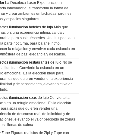
ler
La Decoteca Laser Experience, un
ecto innovador que transforma la forma de
inar y crear ambientes en fachadas, jardines,
as y espacios singulares.
ectos iluminación hoteles de lujo
Más que
nación: una experiencia íntima, cálida y
rable para sus huéspedes. Una luz pensada
la parte nocturna, para bajar el ritmo,
recer la relajación y envolver cada estancia en
atmósfera de paz, elegancia y descanso.
ectos iluminación restaurantes de lujo
No se
a a iluminar. Convierte la estancia en un
gio emocional. Es la elección ideal para
aurantes que quieren vender una experiencia
ntimidad y de sensaciones, elevando el valor
bido.
ectos iluminación spas de lujo
Convierte la
ncia en un refugio emocional. Es la elección
l para spas que quieren vender una
riencia de descanso real, de intimidad y de
aciones, elevando el valor percibido de zonas
ness llenas de calma.
 y Zape
Figuras realistas de Zipi y Zape con