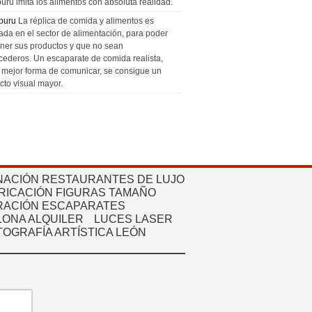
uru imita los alimentos con absoluta realidad.
puru
La réplica de comida y alimentos es
zada en el sector de alimentación, para poder
ner sus productos y que no sean
cederos. Un escaparate de comida realista,
a mejor forma de comunicar, se consigue un
cto visual mayor.
NACIÓN RESTAURANTES DE LUJO
RICACIÓN FIGURAS TAMAÑO
ACIÓN ESCAPARATES
ONA ALQUILER
LUCES LASER
TOGRAFÍA ARTÍSTICA LEÓN