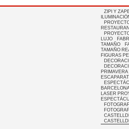
ZIPI Y ZAP
ILUMINACIÓ
PROYECTO
RESTAURAN
PROYECTO
LUJO
FABR
TAMAÑO
F
TAMAÑO RE
FIGURAS P
DECORACI
DECORACI
PRIMAVERA
ESCAPARAT
ESPECTÁC
BARCELONA
LASER PRO
ESPECTÁCU
FOTOGRAF
FOTOGRAFÍ
CASTELLD
CASTELLD