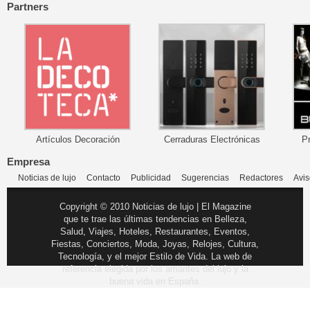
Partners
Artículos Decoración
Cerraduras Electrónicas
P
Empresa
Noticias de lujo
Contacto
Publicidad
Sugerencias
Redactores
Avis
Copyright © 2010 Noticias de lujo | El Magazine
que te trae las últimas tendencias en Belleza,
Salud, Viajes, Hoteles, Restaurantes, Eventos,
Fiestas, Conciertos, Moda, Joyas, Relojes, Cultura,
Tecnología, y el mejor Estilo de Vida. La web de
referencia elegida por los amantes del lujo y la
buena vida en España.