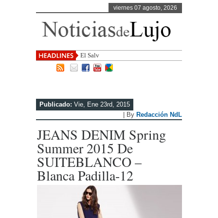
viernes 07 agosto, 2026
El Salvador, uno de los desti
Publicado:
Vie, Ene 23rd, 2015
| By
Redacción NdL
JEANS DENIM Spring
Summer 2015 De
SUITEBLANCO –
Blanca Padilla-12