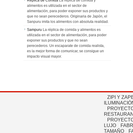
Replica de Comida
La réplica de comida y
alimentos es utilizada en el sector de
alimentación, para poder exponer sus productos y
que no sean perecederos. Originaria de Japón, el
Sanpuru imita los alimentos con absoluta realidad.
Sampuru
La réplica de comida y alimentos es
utilizada en el sector de alimentación, para poder
exponer sus productos y que no sean
perecederos. Un escaparate de comida realista,
es la mejor forma de comunicar, se consigue un
impacto visual mayor.
ZIPI Y ZAP
ILUMINACIÓ
PROYECTO
RESTAURAN
PROYECTO
LUJO
FABR
TAMAÑO
F