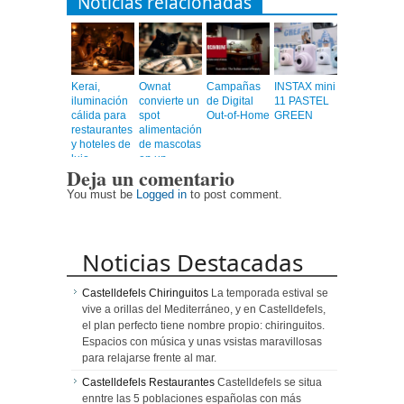
Noticias relacionadas
Kerai,
Ownat
Campañas
INSTAX mini
iluminación
convierte un
de Digital
11 PASTEL
cálida para
spot
Out-of-Home
GREEN
restaurantes
alimentación
y hoteles de
de mascotas
lujo
en un
Deja un comentario
videoclip
musical
You must be
Logged in
to post comment.
Noticias Destacadas
Castelldefels Chiringuitos
La temporada estival se
vive a orillas del Mediterráneo, y en Castelldefels,
el plan perfecto tiene nombre propio: chiringuitos.
Espacios con música y unas vsistas maravillosas
para relajarse frente al mar.
Castelldefels Restaurantes
Castelldefels se situa
enntre las 5 poblaciones españolas con más