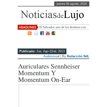
jueves 06 agosto, 2026
El Salvador, uno de los destinos con
mayor proyección de Centroamérica
Publicado:
Jue, Ago 22nd, 2013
Audiovisual
| By
Redacción NdL
Auriculares Sennheiser
Momentum Y
Momentum On-Ear