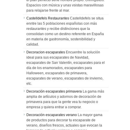
el plan perfecto tiene nombre propio: chiringuitos.
Espacios con música y unas vsistas maravillosas
para relajarse frente al mar.
Castelldefels Restaurantes
Castelldefels se situa
enntre las 5 poblaciones españolas con más
restaurantes y recibe distinciones que la
consolidan como un destino referente en España
en materia de gastronomía, sostenibilidad y
calidad.
Decoracion escaparates
Encuentre la solución
ideal para sus escaparates de Navidad,
escaparates de San Valentín, escaparates para el
día de los enamorados, escaparates para
Halloween, escaparates de primavera,
escaparates de verano, escaparates de invierno,
etc.
Decoración escaparates primavera
La gama más
amplia de artículos y adornos de decoración de
primavera para que la gente vea tu negocio o
empresa y quiera entrar a comprar.
Decoración escaparates verano
La mayor gama
de productos para decorar tu escaparate de
verano, diseños frescos, actuales que evocan la