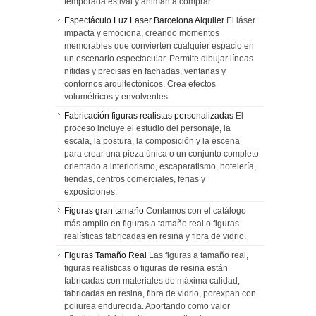
temporada estival y animan a comprar.
Espectáculo Luz Laser Barcelona Alquiler
El láser
impacta y emociona, creando momentos
memorables que convierten cualquier espacio en
un escenario espectacular. Permite dibujar líneas
nítidas y precisas en fachadas, ventanas y
contornos arquitectónicos. Crea efectos
volumétricos y envolventes
Fabricación figuras realistas personalizadas
El
proceso incluye el estudio del personaje, la
escala, la postura, la composición y la escena
para crear una pieza única o un conjunto completo
orientado a interiorismo, escaparatismo, hotelería,
tiendas, centros comerciales, ferias y
exposiciones.
Figuras gran tamaño
Contamos con el catálogo
más amplio en figuras a tamaño real o figuras
realísticas fabricadas en resina y fibra de vidrio.
Figuras Tamaño Real
Las figuras a tamaño real,
figuras realísticas o figuras de resina están
fabricadas con materiales de máxima calidad,
fabricadas en resina, fibra de vidrio, porexpan con
poliurea endurecida. Aportando como valor