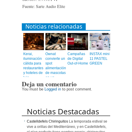
Fuente: Sarte Audio Elite
Noticias relacionadas
Kerai,
Ownat
Campañas
INSTAX mini
iluminación
convierte un
de Digital
11 PASTEL
cálida para
spot
Out-of-Home
GREEN
restaurantes
alimentación
y hoteles de
de mascotas
lujo
en un
Deja un comentario
videoclip
musical
You must be
Logged in
to post comment.
Noticias Destacadas
Castelldefels Chiringuitos
La temporada estival se
vive a orillas del Mediterráneo, y en Castelldefels,