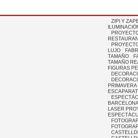
ZIPI Y ZAP
ILUMINACIÓ
PROYECTO
RESTAURAN
PROYECTO
LUJO
FABR
TAMAÑO
F
TAMAÑO RE
FIGURAS P
DECORACI
DECORACI
PRIMAVERA
ESCAPARAT
ESPECTÁC
BARCELONA
LASER PRO
ESPECTÁCU
FOTOGRAF
FOTOGRAFÍ
CASTELLD