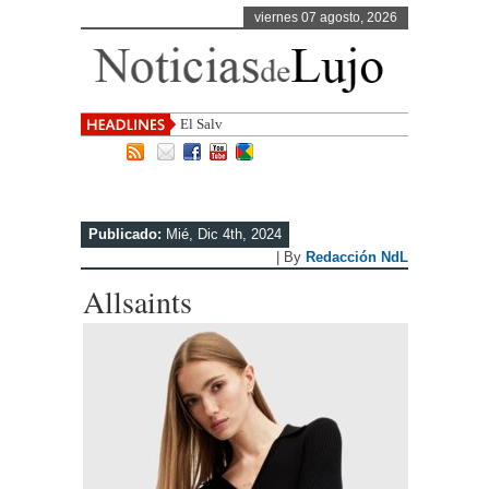
viernes 07 agosto, 2026
El Salvador, uno de los destin
Publicado:
Mié, Dic 4th, 2024
| By
Redacción NdL
Allsaints