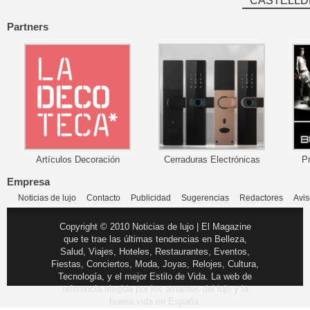
CASTELLD
Partners
Artículos Decoración
Cerraduras Electrónicas
P
Empresa
Noticias de lujo
Contacto
Publicidad
Sugerencias
Redactores
Avis
Copyright © 2010 Noticias de lujo | El Magazine
que te trae las últimas tendencias en Belleza,
Salud, Viajes, Hoteles, Restaurantes, Eventos,
Fiestas, Conciertos, Moda, Joyas, Relojes, Cultura,
Tecnología, y el mejor Estilo de Vida. La web de
referencia elegida por los amantes del lujo y la
buena vida en España.