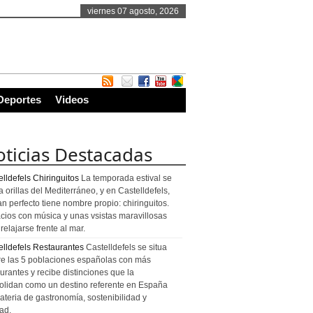
viernes 07 agosto, 2026
Deportes
Videos
ticias Destacadas
lldefels Chiringuitos
La temporada estival se
a orillas del Mediterráneo, y en Castelldefels,
an perfecto tiene nombre propio: chiringuitos.
cios con música y unas vsistas maravillosas
relajarse frente al mar.
elldefels Restaurantes
Castelldefels se situa
re las 5 poblaciones españolas con más
urantes y recibe distinciones que la
olidan como un destino referente en España
ateria de gastronomía, sostenibilidad y
ad.