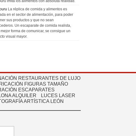
uru imita los alimentos con absoluta realidad.
puru
La réplica de comida y alimentos es
zada en el sector de alimentación, para poder
ner sus productos y que no sean
cederos. Un escaparate de comida realista,
a mejor forma de comunicar, se consigue un
cto visual mayor.
NACIÓN RESTAURANTES DE LUJO
RICACIÓN FIGURAS TAMAÑO
ACIÓN ESCAPARATES
ONA ALQUILER
LUCES LASER
TOGRAFÍA ARTÍSTICA LEÓN