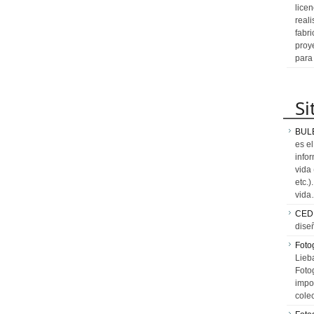
licen
reali
fabr
proy
para
Si
BUL
es e
info
vida
etc.
vid
CED
dise
Fotog
Lieb
Fotog
impo
cole