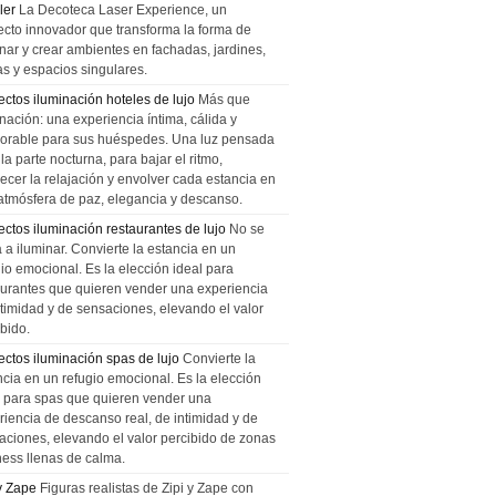
ler
La Decoteca Laser Experience, un
ecto innovador que transforma la forma de
inar y crear ambientes en fachadas, jardines,
as y espacios singulares.
ectos iluminación hoteles de lujo
Más que
nación: una experiencia íntima, cálida y
rable para sus huéspedes. Una luz pensada
la parte nocturna, para bajar el ritmo,
recer la relajación y envolver cada estancia en
atmósfera de paz, elegancia y descanso.
ectos iluminación restaurantes de lujo
No se
a a iluminar. Convierte la estancia en un
gio emocional. Es la elección ideal para
aurantes que quieren vender una experiencia
ntimidad y de sensaciones, elevando el valor
bido.
ectos iluminación spas de lujo
Convierte la
ncia en un refugio emocional. Es la elección
l para spas que quieren vender una
riencia de descanso real, de intimidad y de
aciones, elevando el valor percibido de zonas
ness llenas de calma.
 y Zape
Figuras realistas de Zipi y Zape con