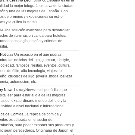
grafía Creativa León
Julia G. Liebana es en la
lidad la mejor fotógrafa creativa de la ciudad
eón y una de las mejores de España. Con
tos de premios y exposiciones su estilo
ca y la crítica la clama.
AI
Una solución avanzada para desarrollar
ectos de iluminación cálida para hoteles,
rando tecnología, diseño y criterios de
star.
 Noticias
Un espacio en el que podrás
trar las noticias del lujo, glamour, lifestyle,
sociedad, famosos, fiestas, eventos, cultura,
tes de élite, alta tecnología, viajes de
ño, cruceros de lujo, joyería, moda, belleza,
omía, automoción, etc.
ry News
LuxuryNews es el periódico que
ita leer para estar al día de las mejores
ias del extraordinario mundo del lujo y la
sividad a nivel nacional e internacional.
ica de Comida
La réplica de comida y
ntos es utilizada en el sector de
entación, para poder exponer sus productos y
no sean perecederos. Originaria de Japón, el