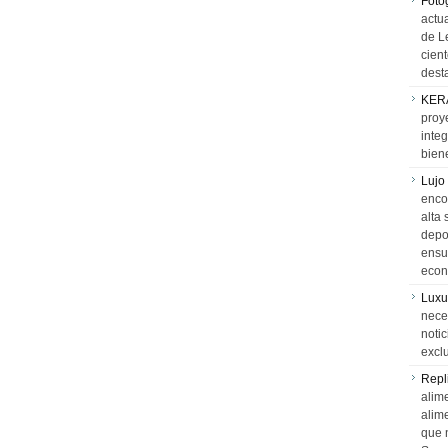
Foto
actua
de L
cien
desta
KER
proy
integ
biene
Lujo
encon
alta 
depor
ensue
econ
Luxu
neces
notic
exclu
Repl
alime
alim
que 