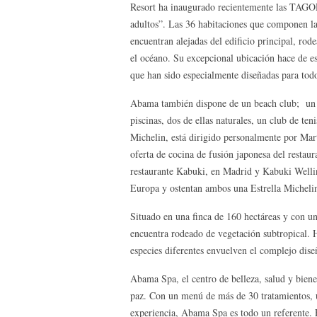
Resort ha inaugurado recientemente las TAGOR
adultos”. Las 36 habitaciones que componen la
encuentran alejadas del edificio principal, rod
el océano. Su excepcional ubicación hace de es
que han sido especialmente diseñadas para todo
Abama también dispone de un beach club; un
piscinas, dos de ellas naturales, un club de ten
Michelin, está dirigido personalmente por Mart
oferta de cocina de fusión japonesa del resta
restaurante Kabuki, en Madrid y Kabuki Wellin
Europa y ostentan ambos una Estrella Michelin
Situado en una finca de 160 hectáreas y con u
encuentra rodeado de vegetación subtropical. 
especies diferentes envuelven el complejo dise
Abama Spa, el centro de belleza, salud y biene
paz. Con un menú de más de 30 tratamientos, u
experiencia, Abama Spa es todo un referente. 