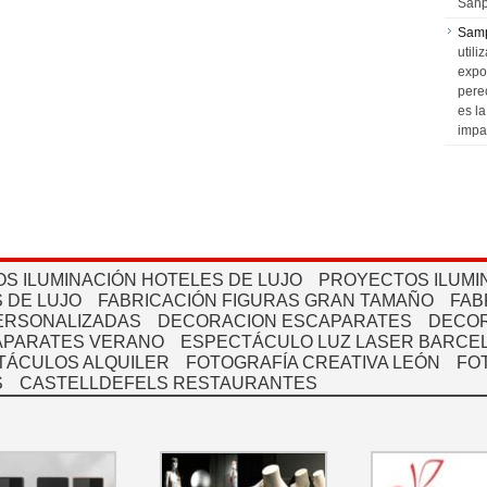
Sanp
Sam
utili
expo
pere
es l
impa
S ILUMINACIÓN HOTELES DE LUJO
PROYECTOS ILUMI
 DE LUJO
FABRICACIÓN FIGURAS GRAN TAMAÑO
FAB
PERSONALIZADAS
DECORACION ESCAPARATES
DECOR
APARATES VERANO
ESPECTÁCULO LUZ LASER BARCEL
TÁCULOS ALQUILER
FOTOGRAFÍA CREATIVA LEÓN
FO
S
CASTELLDEFELS RESTAURANTES