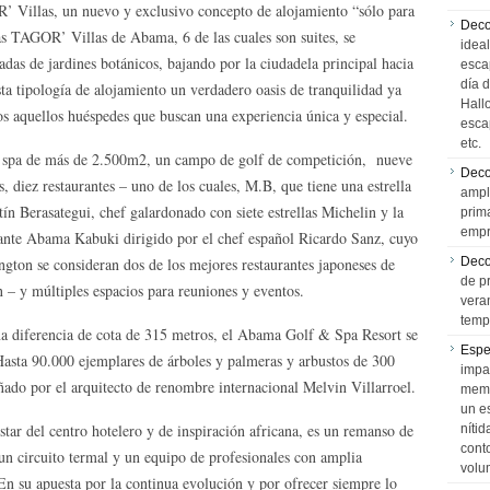
’ Villas, un nuevo y exclusivo concepto de alojamiento “sólo para
Deco
s TAGOR’ Villas de Abama, 6 de las cuales son suites, se
idea
eadas de jardines botánicos, bajando por la ciudadela principal hacia
esca
día 
ta tipología de alojamiento un verdadero oasis de tranquilidad ya
Hall
s aquellos huéspedes que buscan una experiencia única y especial.
esca
etc.
 spa de más de 2.500m2, un campo de golf de competición, nueve
Deco
is, diez restaurantes – uno de los cuales, M.B, que tiene una estrella
ampl
ín Berasategui, chef galardonado con siete estrellas Michelin y la
prim
empr
urante Abama Kabuki dirigido por el chef español Ricardo Sanz, cuyo
gton se consideran dos de los mejores restaurantes japoneses de
Deco
de p
 – y múltiples espacios para reuniones y eventos.
vera
temp
na diferencia de cota de 315 metros, el Abama Golf & Spa Resort se
Espe
Hasta 90.000 ejemplares de árboles y palmeras y arbustos de 300
impa
ñado por el arquitecto de renombre internacional Melvin Villarroel.
memo
un e
star del centro hotelero y de inspiración africana, es un remanso de
níti
cont
n circuito termal y un equipo de profesionales con amplia
volu
En su apuesta por la continua evolución y por ofrecer siempre lo