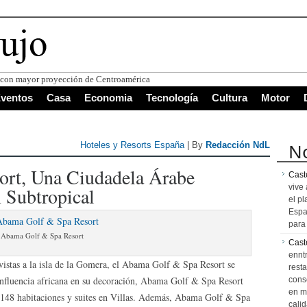
s con mayor proyección de Centroamérica
ventos
Casa
Economia
Tecnología
Cultura
Motor
No
Hoteles y Resorts España
| By
Redacción NdL
rt, Una Ciudadela Árabe
Caste
vive 
 Subtropical
el pl
Espa
para 
Abama Golf & Spa Resort
Cast
ennt
vistas a la isla de la Gomera, el Abama Golf & Spa Resort se
resta
influencia africana en su decoración, Abama Golf & Spa Resort
cons
en m
148 habitaciones y suites en Villas.
Además, Abama Golf & Spa
calid