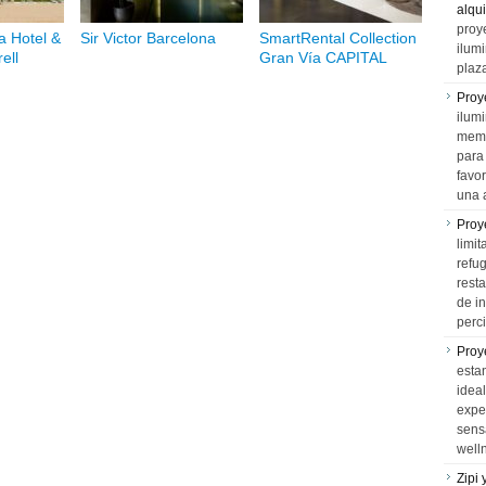
alqui
proy
a Hotel &
Sir Victor Barcelona
SmartRental Collection
ilum
ell
Gran Vía CAPITAL
plaz
Proy
ilumi
memo
para 
favo
una 
Proy
limit
refu
rest
de i
perci
Proy
esta
idea
expe
sens
well
Zipi