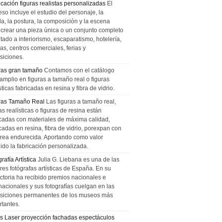
icación figuras realistas personalizadas
El
so incluye el estudio del personaje, la
la, la postura, la composición y la escena
 crear una pieza única o un conjunto completo
tado a interiorismo, escaparatismo, hotelería,
as, centros comerciales, ferias y
siciones.
ras gran tamaño
Contamos con el catálogo
amplio en figuras a tamaño real o figuras
sticas fabricadas en resina y fibra de vidrio.
ras Tamaño Real
Las figuras a tamaño real,
as realísticas o figuras de resina están
icadas con materiales de máxima calidad,
cadas en resina, fibra de vidrio, porexpan con
urea endurecida. Aportando como valor
ido la fabricación personalizada.
rafía Artística
Julia G. Liebana es una de las
res fotógrafas artísticas de España. En su
ectoria ha recibido premios nacionales e
nacionales y sus fotografías cuelgan en las
siciones permanentes de los museos más
rtantes.
s Laser proyección fachadas espectáculos