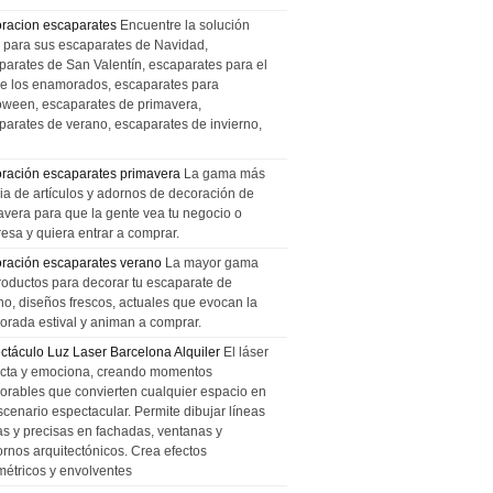
racion escaparates
Encuentre la solución
l para sus escaparates de Navidad,
parates de San Valentín, escaparates para el
de los enamorados, escaparates para
oween, escaparates de primavera,
parates de verano, escaparates de invierno,
ración escaparates primavera
La gama más
ia de artículos y adornos de decoración de
avera para que la gente vea tu negocio o
esa y quiera entrar a comprar.
ración escaparates verano
La mayor gama
roductos para decorar tu escaparate de
no, diseños frescos, actuales que evocan la
orada estival y animan a comprar.
ctáculo Luz Laser Barcelona Alquiler
El láser
cta y emociona, creando momentos
rables que convierten cualquier espacio en
scenario espectacular. Permite dibujar líneas
das y precisas en fachadas, ventanas y
ornos arquitectónicos. Crea efectos
métricos y envolventes