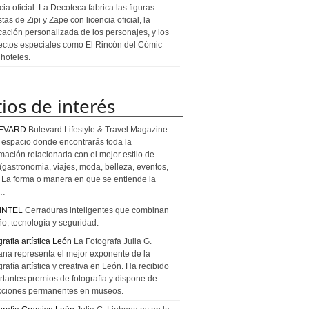
cia oficial. La Decoteca fabrica las figuras
stas de Zipi y Zape con licencia oficial, la
icación personalizada de los personajes, y los
ectos especiales como El Rincón del Cómic
 hoteles.
tios de interés
EVARD
Bulevard Lifestyle & Travel Magazine
l espacio donde encontrarás toda la
rmación relacionada con el mejor estilo de
 (gastronomia, viajes, moda, belleza, eventos,
). La forma o manera en que se entiende la
a…
INTEL
Cerraduras inteligentes que combinan
ño, tecnología y seguridad.
rafia artística León
La Fotografa Julia G.
ana representa el mejor exponente de la
rafía artística y creativa en León. Ha recibido
rtantes premios de fotografía y dispone de
cciones permanentes en museos.