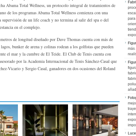
Fabr
ha Abama Total Wellness, un protocolo integral de tratamientos de
proce
da uno de los programas Abama Total Wellness comienza con una
esca
para
 supervisión de un life coach y no termina al salir del spa o del
orien
estancia en el complejo.
tiend
expo
 metros de longitud diseñado por Dave Thomas cuenta con más de
Figu
 lagos, bunker de arena y colinas rodean a los golfistas que pueden
más 
ente el mar y la cumbre de El Teide. El Club de Tenis cuenta con
realí
á asesorado por la Academia Internacional de Tenis Sánchez-Casal que
Figu
nchez-Vicario y Sergio Casal, ganadores en dos ocasiones del Roland
figur
fabr
fabri
poli
añad
Fotog
mejo
tray
inter
expo
impo
Luce