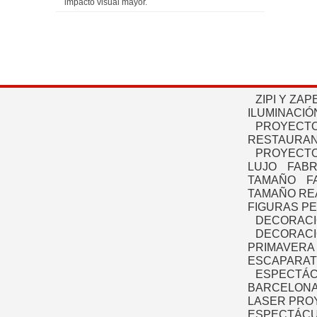
impacto visual mayor.
ZIPI Y ZAP
ILUMINACIÓ
PROYECTO
RESTAURAN
PROYECTO
LUJO
FABR
TAMAÑO
F
TAMAÑO RE
FIGURAS P
DECORACI
DECORACI
PRIMAVERA
ESCAPARAT
ESPECTÁC
BARCELONA
LASER PRO
ESPECTÁCU