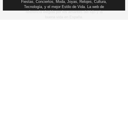
Fiestas, Conciertos, Moda, Joyas, Relojes, Cultura,
Tecnología, y el mejor Estilo de Vida. La web de
referencia elegida por los amantes del lujo y la
buena vida en España.