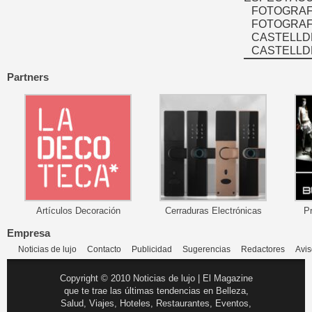
FOTOGRAF
FOTOGRAFÍ
CASTELLD
CASTELLD
Partners
Artículos Decoración
Cerraduras Electrónicas
P
Empresa
Noticias de lujo
Contacto
Publicidad
Sugerencias
Redactores
Avis
Copyright © 2010 Noticias de lujo | El Magazine
que te trae las últimas tendencias en Belleza,
Salud, Viajes, Hoteles, Restaurantes, Eventos,