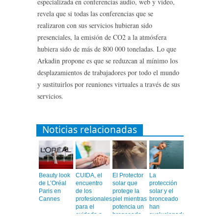
especializada en conferencias audio, web y vídeo,
revela que si todas las conferencias que se
realizaron con sus servicios hubieran sido
presenciales, la emisión de CO2 a la atmósfera
hubiera sido de más de 800 000 toneladas. Lo que
Arkadin propone es que se reduzcan al mínimo los
desplazamientos de trabajadores por todo el mundo
y sustituirlos por reuniones virtuales a través de sus
servicios.
Noticias relacionadas
Beauty look
CUIDA, el
El Protector
La
de L’Oréal
encuentro
solar que
protección
Paris en
de los
protege la
solar y el
Cannes
profesionales
piel mientras
bronceado
para el
potencia un
han
cuidado a
bronceado
evolucionado