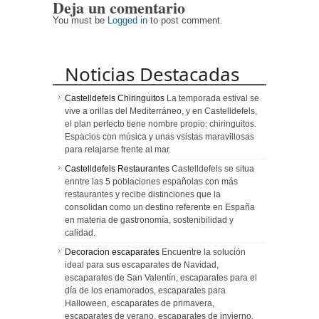
Deja un comentario
personas
más rápido,
mayores
uniforme y
You must be
Logged in
to post comment.
duradero
Noticias Destacadas
Castelldefels Chiringuitos
La temporada estival se
vive a orillas del Mediterráneo, y en Castelldefels,
el plan perfecto tiene nombre propio: chiringuitos.
Espacios con música y unas vsistas maravillosas
para relajarse frente al mar.
Castelldefels Restaurantes
Castelldefels se situa
enntre las 5 poblaciones españolas con más
restaurantes y recibe distinciones que la
consolidan como un destino referente en España
en materia de gastronomía, sostenibilidad y
calidad.
Decoracion escaparates
Encuentre la solución
ideal para sus escaparates de Navidad,
escaparates de San Valentín, escaparates para el
día de los enamorados, escaparates para
Halloween, escaparates de primavera,
escaparates de verano, escaparates de invierno,