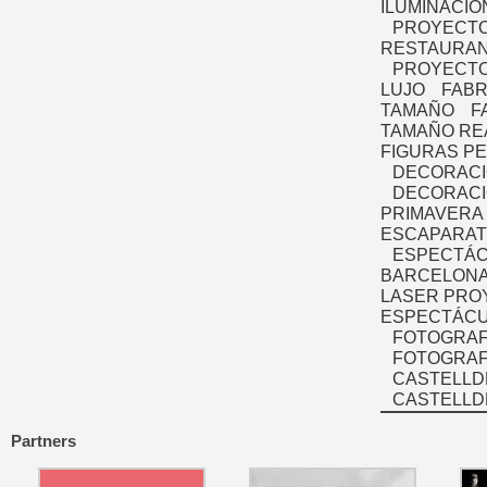
ILUMINACIÓ
PROYECTO
RESTAURAN
PROYECTO
LUJO
FABR
TAMAÑO
F
TAMAÑO RE
FIGURAS P
DECORACI
DECORACI
PRIMAVERA
ESCAPARAT
ESPECTÁC
BARCELONA
LASER PRO
ESPECTÁCU
FOTOGRAF
FOTOGRAFÍ
CASTELLD
CASTELLD
Partners