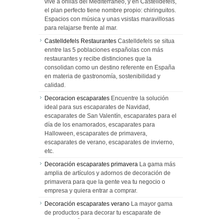
vive a orillas del Mediterráneo, y en Castelldefels,
el plan perfecto tiene nombre propio: chiringuitos.
Espacios con música y unas vsistas maravillosas
para relajarse frente al mar.
Castelldefels Restaurantes
Castelldefels se situa
enntre las 5 poblaciones españolas con más
restaurantes y recibe distinciones que la
consolidan como un destino referente en España
en materia de gastronomía, sostenibilidad y
calidad.
Decoracion escaparates
Encuentre la solución
ideal para sus escaparates de Navidad,
escaparates de San Valentín, escaparates para el
día de los enamorados, escaparates para
Halloween, escaparates de primavera,
escaparates de verano, escaparates de invierno,
etc.
Decoración escaparates primavera
La gama más
amplia de artículos y adornos de decoración de
primavera para que la gente vea tu negocio o
empresa y quiera entrar a comprar.
Decoración escaparates verano
La mayor gama
de productos para decorar tu escaparate de