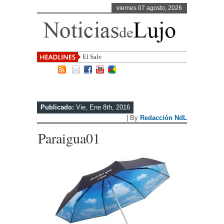
viernes 07 agosto, 2026
El Salvador, uno de los desti
Publicado:
Vie, Ene 8th, 2016
| By
Redacción NdL
Paraigua01