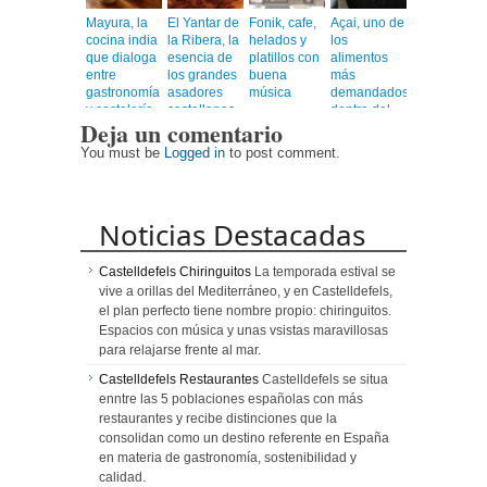
Mayura, la
El Yantar de
Fonik, cafe,
Açai, uno de
cocina india
la Ribera, la
helados y
los
que dialoga
esencia de
platillos con
alimentos
entre
los grandes
buena
más
gastronomía
asadores
música
demandados
y coctelería
castellanos
dentro del
Deja un comentario
de autor
en el
universo
corazón de
healthy
You must be
Logged in
to post comment.
Barcelona
Noticias Destacadas
Castelldefels Chiringuitos
La temporada estival se
vive a orillas del Mediterráneo, y en Castelldefels,
el plan perfecto tiene nombre propio: chiringuitos.
Espacios con música y unas vsistas maravillosas
para relajarse frente al mar.
Castelldefels Restaurantes
Castelldefels se situa
enntre las 5 poblaciones españolas con más
restaurantes y recibe distinciones que la
consolidan como un destino referente en España
en materia de gastronomía, sostenibilidad y
calidad.