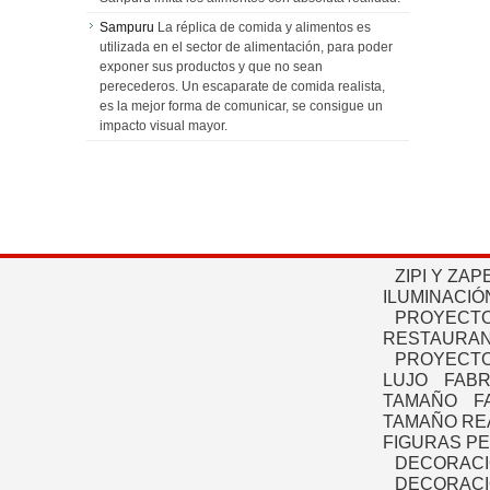
Sampuru
La réplica de comida y alimentos es
utilizada en el sector de alimentación, para poder
exponer sus productos y que no sean
perecederos. Un escaparate de comida realista,
es la mejor forma de comunicar, se consigue un
impacto visual mayor.
ZIPI Y ZAP
ILUMINACIÓ
PROYECTO
RESTAURAN
PROYECTO
LUJO
FABR
TAMAÑO
F
TAMAÑO RE
FIGURAS P
DECORACI
DECORACI