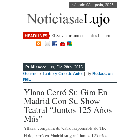
sábado 08 agosto, 2026
El Salvador, uno de los destinos con
mayor proyección de Centroamérica
Publicado:
Lun, Dic 28th, 2015
Gourmet
/
Teatro y Cine de Autor
| By
Redacción
NdL
Ylana Cerró Su Gira En
Madrid Con Su Show
Teatral “Juntos 125 Años
Más”
Yllana, compañía de teatro responsable de The
Hole, cerró en Madrid su gira “Juntos 125 años