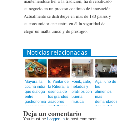
manteniéndose fiel a la tradición, ha diversificado
su negocio en un proceso continuo de innovación.
Actualmente se distribuye en más de 180 países y
su consumidor encuentra en él la seguridad de
elegir un malta único y de prestigio.
Noticias relacionadas
Mayura, la
El Yantar de
Fonik, cafe,
Açai, uno de
cocina india
la Ribera, la
helados y
los
que dialoga
esencia de
platillos con
alimentos
entre
los grandes
buena
más
gastronomía
asadores
música
demandados
y coctelería
castellanos
dentro del
Deja un comentario
de autor
en el
universo
corazón de
healthy
You must be
Logged in
to post comment.
Barcelona