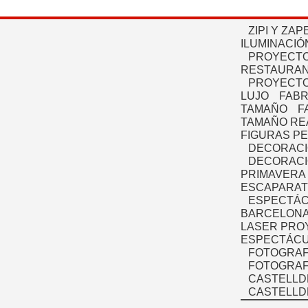
ZIPI Y ZAP
ILUMINACIÓ
PROYECTO
RESTAURAN
PROYECTO
LUJO
FABR
TAMAÑO
F
TAMAÑO RE
FIGURAS P
DECORACI
DECORACI
PRIMAVERA
ESCAPARAT
ESPECTÁC
BARCELONA
LASER PRO
ESPECTÁCU
FOTOGRAF
FOTOGRAFÍ
CASTELLD
CASTELLD