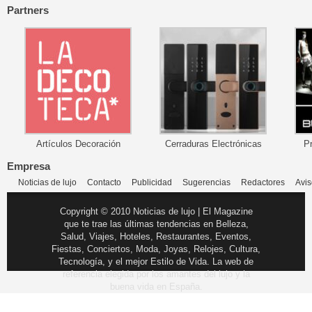
Partners
Artículos Decoración
Cerraduras Electrónicas
P
Empresa
Noticias de lujo
Contacto
Publicidad
Sugerencias
Redactores
Avis
Copyright © 2010 Noticias de lujo | El Magazine
que te trae las últimas tendencias en Belleza,
Salud, Viajes, Hoteles, Restaurantes, Eventos,
Fiestas, Conciertos, Moda, Joyas, Relojes, Cultura,
Tecnología, y el mejor Estilo de Vida. La web de
referencia elegida por los amantes del lujo y la
buena vida en España.