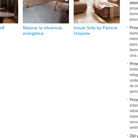
alqui
proy
ilum
plaz
lf
Mejorar la eficiencia
Insula Sofa by Patricia
Proy
energética
Urquiola
ilumi
memo
para 
favo
una 
Proy
limit
refu
rest
de i
perci
Proy
esta
idea
expe
sens
well
Zipi