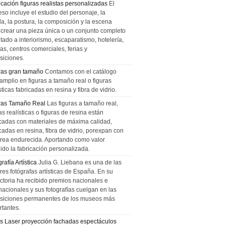
icación figuras realistas personalizadas
El
so incluye el estudio del personaje, la
la, la postura, la composición y la escena
 crear una pieza única o un conjunto completo
tado a interiorismo, escaparatismo, hotelería,
as, centros comerciales, ferias y
siciones.
ras gran tamaño
Contamos con el catálogo
amplio en figuras a tamaño real o figuras
sticas fabricadas en resina y fibra de vidrio.
ras Tamaño Real
Las figuras a tamaño real,
as realísticas o figuras de resina están
icadas con materiales de máxima calidad,
cadas en resina, fibra de vidrio, porexpan con
urea endurecida. Aportando como valor
ido la fabricación personalizada.
rafía Artística
Julia G. Liebana es una de las
res fotógrafas artísticas de España. En su
ectoria ha recibido premios nacionales e
nacionales y sus fotografías cuelgan en las
siciones permanentes de los museos más
rtantes.
s Laser proyección fachadas espectáculos