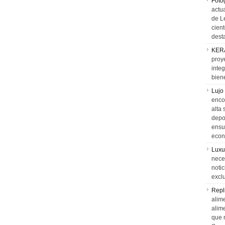
Foto
actua
de L
cien
desta
KER
proy
integ
biene
Lujo
encon
alta 
depor
ensue
econ
Luxu
neces
notic
exclu
Repl
alime
alim
que 