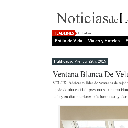
El Salvador, uno de los destinos
Estilo de Vida
Viajes y Hoteles
E
Publicado:
Mié, Jul 29th, 2015
Ventana Blanca De Vel
VELUX, fabricante líder de ventanas de tejad
tejado de alta calidad, presenta su ventana bl
de hoy en día: interiores más luminosos y claro