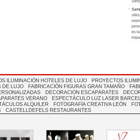
Sanp
Sam
utili
expo
pere
es l
impa
S ILUMINACIÓN HOTELES DE LUJO
PROYECTOS ILUMI
 DE LUJO
FABRICACIÓN FIGURAS GRAN TAMAÑO
FAB
PERSONALIZADAS
DECORACION ESCAPARATES
DECOR
APARATES VERANO
ESPECTÁCULO LUZ LASER BARCEL
TÁCULOS ALQUILER
FOTOGRAFÍA CREATIVA LEÓN
FO
S
CASTELLDEFELS RESTAURANTES