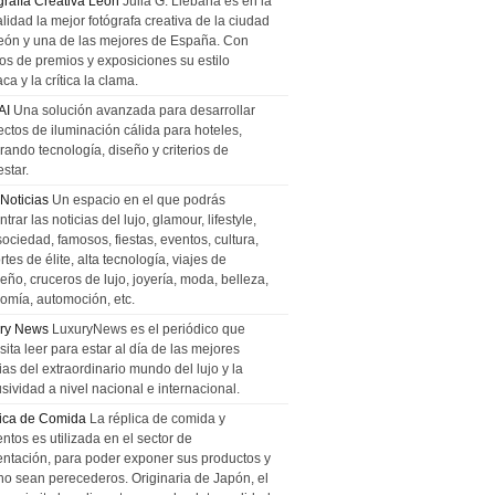
grafía Creativa León
Julia G. Liebana es en la
lidad la mejor fotógrafa creativa de la ciudad
eón y una de las mejores de España. Con
tos de premios y exposiciones su estilo
ca y la crítica la clama.
AI
Una solución avanzada para desarrollar
ectos de iluminación cálida para hoteles,
rando tecnología, diseño y criterios de
star.
 Noticias
Un espacio en el que podrás
trar las noticias del lujo, glamour, lifestyle,
sociedad, famosos, fiestas, eventos, cultura,
tes de élite, alta tecnología, viajes de
ño, cruceros de lujo, joyería, moda, belleza,
omía, automoción, etc.
ry News
LuxuryNews es el periódico que
ita leer para estar al día de las mejores
ias del extraordinario mundo del lujo y la
sividad a nivel nacional e internacional.
ica de Comida
La réplica de comida y
ntos es utilizada en el sector de
entación, para poder exponer sus productos y
no sean perecederos. Originaria de Japón, el