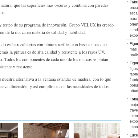
Fabr
z natural que las superficies más oscuras y combina con paredes
proce
dos.
esca
para
s y testeo de su programa de innovación, Grupo VELUX ha creado
orien
tiend
ón de la marca en materia de calidad y fiabilidad.
expo
jado están recubiertas con pintura acrílica con base acuosa que
Figu
más 
emás la pintura es de alta calidad y resistente a los rayos UV,
realí
o. Todos los componentes de cada uno de los marcos se pintan
Figu
stente y resistente.
figur
fabr
uestra alternativa a la ventana estándar de madera, con lo que
fabri
poli
nueva dimensión, y así cumplimos con las necesidades de todos
añad
Fotog
mejo
tray
inter
expo
impo
Luce