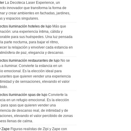
ler
La Decoteca Laser Experience, un
ecto innovador que transforma la forma de
inar y crear ambientes en fachadas, jardines,
as y espacios singulares.
ectos iluminación hoteles de lujo
Más que
nación: una experiencia íntima, cálida y
rable para sus huéspedes. Una luz pensada
la parte nocturna, para bajar el ritmo,
recer la relajación y envolver cada estancia en
atmósfera de paz, elegancia y descanso.
ectos iluminación restaurantes de lujo
No se
a a iluminar. Convierte la estancia en un
gio emocional. Es la elección ideal para
aurantes que quieren vender una experiencia
ntimidad y de sensaciones, elevando el valor
bido.
ectos iluminación spas de lujo
Convierte la
ncia en un refugio emocional. Es la elección
l para spas que quieren vender una
riencia de descanso real, de intimidad y de
aciones, elevando el valor percibido de zonas
ness llenas de calma.
 y Zape
Figuras realistas de Zipi y Zape con