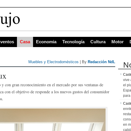
 con
ventos
Casa
Economia
Tecnología
Cultura
Motor
No
Muebles y Electrodomésticos
| By
Redacción NdL
ux
Caste
vive 
o y con gran reconocimiento en el mercado por sus ventanas de
el pl
Espa
anca con el objetivo de responde a los nuevos gustos del consumidor
para 
s.
Cast
ennt
resta
cons
en m
calid