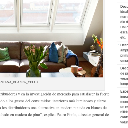
Deco
idea
esca
día 
Hall
esca
etc.
Deco
ampl
prim
empr
Deco
de p
vera
ENTANA_BLANCA_VELUX
temp
Espe
ibuidores y en la investigación de mercado para satisfacer la fuerte
impa
do a los gustos del consumidor: interiores más luminosos y claros.
memo
a los distribuidores una alternativa en madera pintada en blanco de
un e
níti
acabado en madera de pino”, explica Pedro Poole, director general de
cont
volu