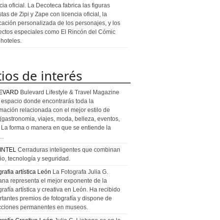
cia oficial. La Decoteca fabrica las figuras
stas de Zipi y Zape con licencia oficial, la
icación personalizada de los personajes, y los
ectos especiales como El Rincón del Cómic
 hoteles.
tios de interés
EVARD
Bulevard Lifestyle & Travel Magazine
l espacio donde encontrarás toda la
rmación relacionada con el mejor estilo de
 (gastronomia, viajes, moda, belleza, eventos,
). La forma o manera en que se entiende la
a…
INTEL
Cerraduras inteligentes que combinan
ño, tecnología y seguridad.
rafia artística León
La Fotografa Julia G.
ana representa el mejor exponente de la
rafía artística y creativa en León. Ha recibido
rtantes premios de fotografía y dispone de
cciones permanentes en museos.