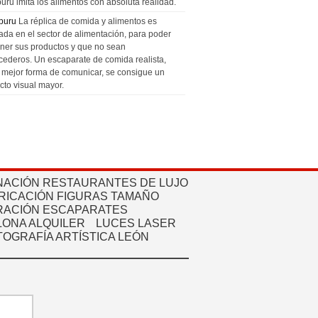
uru imita los alimentos con absoluta realidad.
puru
La réplica de comida y alimentos es
zada en el sector de alimentación, para poder
ner sus productos y que no sean
cederos. Un escaparate de comida realista,
a mejor forma de comunicar, se consigue un
cto visual mayor.
NACIÓN RESTAURANTES DE LUJO
RICACIÓN FIGURAS TAMAÑO
ACIÓN ESCAPARATES
ONA ALQUILER
LUCES LASER
TOGRAFÍA ARTÍSTICA LEÓN