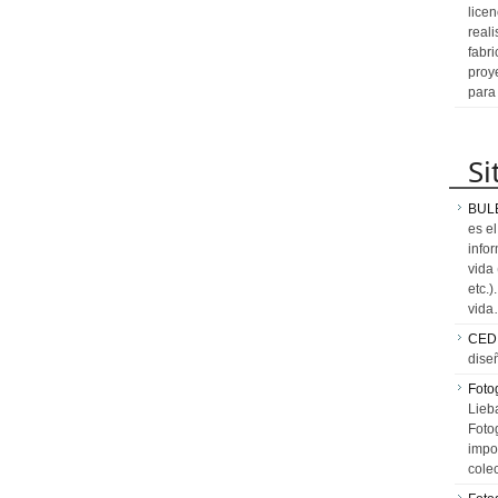
licen
reali
fabr
proy
para
Si
BUL
es e
info
vida
etc.
vid
CED
dise
Fotog
Lieb
Fotog
impo
cole