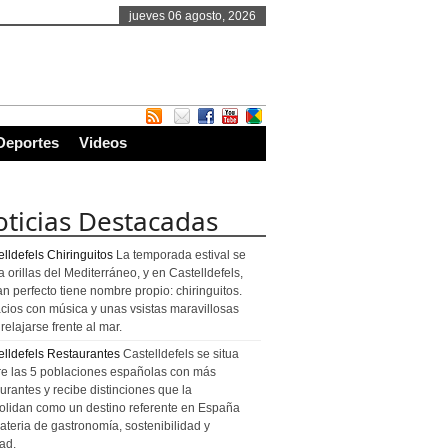
jueves 06 agosto, 2026
Deportes
Videos
ticias Destacadas
lldefels Chiringuitos
La temporada estival se
a orillas del Mediterráneo, y en Castelldefels,
an perfecto tiene nombre propio: chiringuitos.
cios con música y unas vsistas maravillosas
relajarse frente al mar.
elldefels Restaurantes
Castelldefels se situa
re las 5 poblaciones españolas con más
urantes y recibe distinciones que la
olidan como un destino referente en España
ateria de gastronomía, sostenibilidad y
ad.