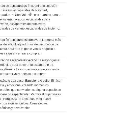
racion escaparates
Encuentre la solución
l para sus escaparates de Navidad,
parates de San Valentín, escaparates para el
de los enamorados, escaparates para
oween, escaparates de primavera,
parates de verano, escaparates de invierno,
ración escaparates primavera
La gama más
ia de artículos y adornos de decoración de
avera para que la gente vea tu negocio o
esa y quiera entrar a comprar.
ración escaparates verano
La mayor gama
roductos para decorar tu escaparate de
no, diseños frescos, actuales que evocan la
orada estival y animan a comprar.
ctáculo Luz Laser Barcelona Alquiler
El láser
cta y emociona, creando momentos
rables que convierten cualquier espacio en
scenario espectacular. Permite dibujar líneas
das y precisas en fachadas, ventanas y
ornos arquitectónicos. Crea efectos
métricos y envolventes