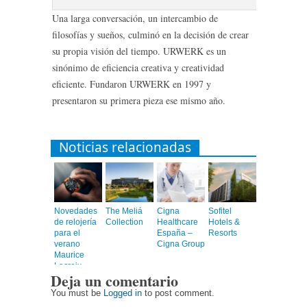
Una larga conversación, un intercambio de
filosofías y sueños, culminó en la decisión de crear
su propia visión del tiempo. URWERK es un
sinónimo de eficiencia creativa y creatividad
eficiente. Fundaron URWERK en 1997 y
presentaron su primera pieza ese mismo año.
Noticias relacionadas
Novedades
The Meliá
Cigna
Sofitel
de relojería
Collection
Healthcare
Hotels &
para el
España –
Resorts
verano
Cigna Group
Maurice
Lacroix
Deja un comentario
You must be
Logged in
to post comment.