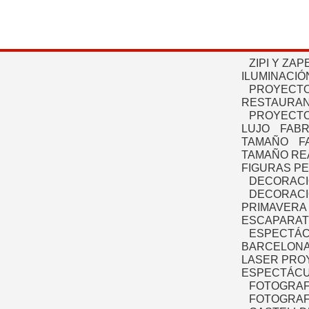
ZIPI Y ZAP
ILUMINACIÓ
PROYECTO
RESTAURAN
PROYECTO
LUJO
FABR
TAMAÑO
F
TAMAÑO RE
FIGURAS P
DECORACI
DECORACI
PRIMAVERA
ESCAPARAT
ESPECTÁC
BARCELONA
LASER PRO
ESPECTÁCU
FOTOGRAF
FOTOGRAFÍ