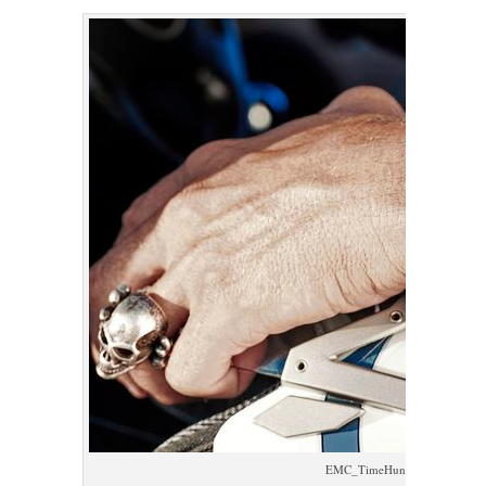
EMC_TimeHunter_X-Ray_aviat