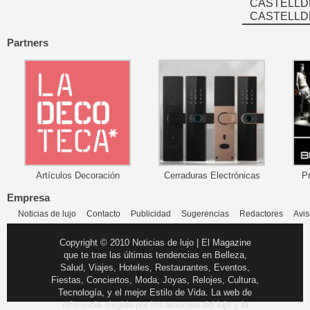
CASTELLD
CASTELLD
Partners
Artículos Decoración
Cerraduras Electrónicas
P
Empresa
Noticias de lujo
Contacto
Publicidad
Sugerencias
Redactores
Avis
Copyright © 2010 Noticias de lujo | El Magazine
que te trae las últimas tendencias en Belleza,
Salud, Viajes, Hoteles, Restaurantes, Eventos,
Fiestas, Conciertos, Moda, Joyas, Relojes, Cultura,
Tecnología, y el mejor Estilo de Vida. La web de
referencia elegida por los amantes del lujo y la