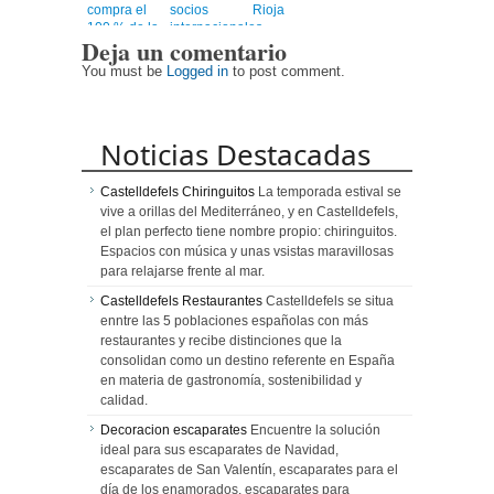
compra el
socios
Rioja
100 % de la
internacionales,
Deja un comentario
compañía
confirmando
su gira 2026
You must be
Logged in
to post comment.
en siete
ciudades
Noticias Destacadas
Castelldefels Chiringuitos
La temporada estival se
vive a orillas del Mediterráneo, y en Castelldefels,
el plan perfecto tiene nombre propio: chiringuitos.
Espacios con música y unas vsistas maravillosas
para relajarse frente al mar.
Castelldefels Restaurantes
Castelldefels se situa
enntre las 5 poblaciones españolas con más
restaurantes y recibe distinciones que la
consolidan como un destino referente en España
en materia de gastronomía, sostenibilidad y
calidad.
Decoracion escaparates
Encuentre la solución
ideal para sus escaparates de Navidad,
escaparates de San Valentín, escaparates para el
día de los enamorados, escaparates para