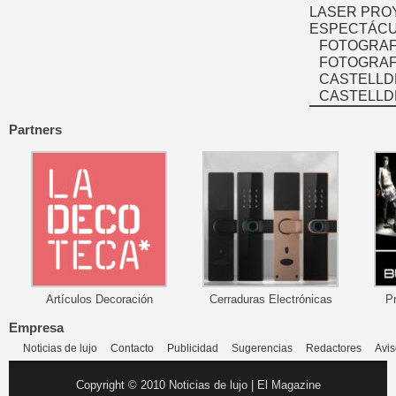
LASER PRO
ESPECTÁCU
FOTOGRAF
FOTOGRAFÍ
CASTELLD
CASTELLD
Partners
Artículos Decoración
Cerraduras Electrónicas
P
Empresa
Noticias de lujo
Contacto
Publicidad
Sugerencias
Redactores
Avis
Copyright © 2010 Noticias de lujo | El Magazine