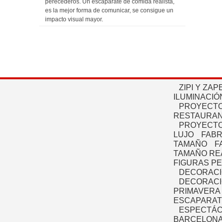
perecederos. Un escaparate de comida realista,
es la mejor forma de comunicar, se consigue un
impacto visual mayor.
ZIPI Y ZAP
ILUMINACIÓ
PROYECTO
RESTAURAN
PROYECTO
LUJO
FABR
TAMAÑO
F
TAMAÑO RE
FIGURAS P
DECORACI
DECORACI
PRIMAVERA
ESCAPARAT
ESPECTÁC
BARCELONA