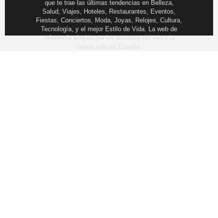
que te trae las últimas tendencias en Belleza,
Salud, Viajes, Hoteles, Restaurantes, Eventos,
Fiestas, Conciertos, Moda, Joyas, Relojes, Cultura,
Tecnología, y el mejor Estilo de Vida. La web de
referencia elegida por los amantes del lujo y la
buena vida en España.