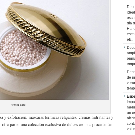
Deco
idea
esca
día 
Hall
esca
etc.
Deco
ampl
prim
empr
Deco
de p
vera
temp
Espe
impa
tresor rare
memo
un e
a y exfoliación, máscaras térmicas relajantes, cremas hidratantes y
níti
 otra parte, una colección exclusiva de dulces aromas procedentes
cont
volu