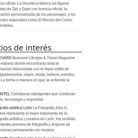
cia oficial. La Decoteca fabrica las figuras
stas de Zipi y Zape con licencia oficial, la
icación personalizada de los personajes, y los
ectos especiales como El Rincón del Cómic
 hoteles.
tios de interés
EVARD
Bulevard Lifestyle & Travel Magazine
l espacio donde encontrarás toda la
rmación relacionada con el mejor estilo de
 (gastronomia, viajes, moda, belleza, eventos,
). La forma o manera en que se entiende la
a…
INTEL
Cerraduras inteligentes que combinan
ño, tecnología y seguridad.
rafia artística León
La Fotografa Julia G.
ana representa el mejor exponente de la
rafía artística y creativa en León. Ha recibido
rtantes premios de fotografía y dispone de
cciones permanentes en museos.