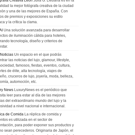
grafía Creativa León
Julia G. Liebana es en la
lidad la mejor fotógrafa creativa de la ciudad
eón y una de las mejores de España. Con
tos de premios y exposiciones su estilo
ca y la crítica la clama.
AI
Una solución avanzada para desarrollar
ectos de iluminación cálida para hoteles,
rando tecnología, diseño y criterios de
star.
 Noticias
Un espacio en el que podrás
trar las noticias del lujo, glamour, lifestyle,
sociedad, famosos, fiestas, eventos, cultura,
tes de élite, alta tecnología, viajes de
ño, cruceros de lujo, joyería, moda, belleza,
omía, automoción, etc.
ry News
LuxuryNews es el periódico que
ita leer para estar al día de las mejores
ias del extraordinario mundo del lujo y la
sividad a nivel nacional e internacional.
ica de Comida
La réplica de comida y
ntos es utilizada en el sector de
entación, para poder exponer sus productos y
no sean perecederos. Originaria de Japón, el