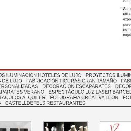
Sanp
Sam
utili
expo
pere
es l
impa
S ILUMINACIÓN HOTELES DE LUJO
PROYECTOS ILUMI
 DE LUJO
FABRICACIÓN FIGURAS GRAN TAMAÑO
FAB
PERSONALIZADAS
DECORACION ESCAPARATES
DECOR
APARATES VERANO
ESPECTÁCULO LUZ LASER BARCEL
TÁCULOS ALQUILER
FOTOGRAFÍA CREATIVA LEÓN
FO
S
CASTELLDEFELS RESTAURANTES