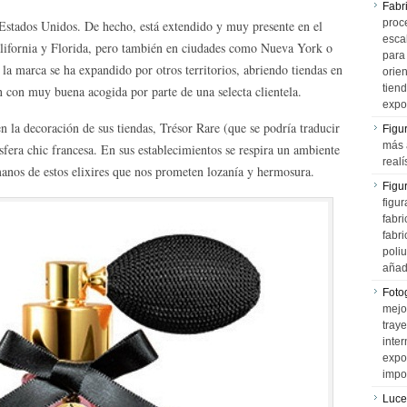
Fabr
proce
Estados Unidos. De hecho, está extendido y muy presente en el
esca
lifornia y Florida, pero también en ciudades como Nueva York o
para
 la marca se ha expandido por otros territorios, abriendo tiendas en
orien
tiend
on muy buena acogida por parte de una selecta clientela.
expo
 la decoración de sus tiendas, Trésor Rare (que se podría traducir
Figu
más 
fera chic francesa. En sus establecimientos se respira un ambiente
realí
manos de estos elixires que nos prometen lozanía y hermosura.
Figu
figur
fabr
fabri
poli
añad
Fotog
mejo
tray
inter
expo
impo
Luce