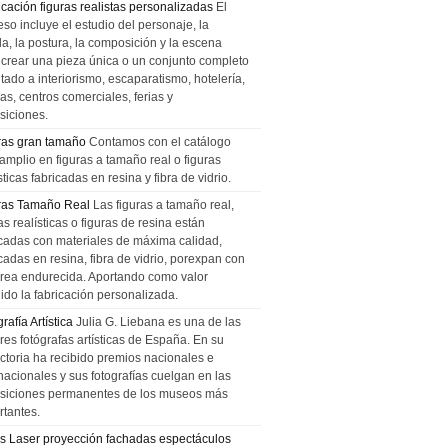
icación figuras realistas personalizadas
El
so incluye el estudio del personaje, la
la, la postura, la composición y la escena
 crear una pieza única o un conjunto completo
tado a interiorismo, escaparatismo, hotelería,
as, centros comerciales, ferias y
siciones.
ras gran tamaño
Contamos con el catálogo
amplio en figuras a tamaño real o figuras
sticas fabricadas en resina y fibra de vidrio.
ras Tamaño Real
Las figuras a tamaño real,
as realísticas o figuras de resina están
icadas con materiales de máxima calidad,
cadas en resina, fibra de vidrio, porexpan con
urea endurecida. Aportando como valor
ido la fabricación personalizada.
rafía Artística
Julia G. Liebana es una de las
res fotógrafas artísticas de España. En su
ectoria ha recibido premios nacionales e
nacionales y sus fotografías cuelgan en las
siciones permanentes de los museos más
rtantes.
s Laser proyección fachadas espectáculos