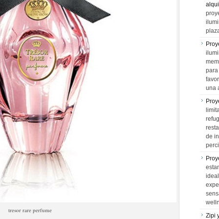
alqui
proy
ilum
plaz
Proy
ilumi
memo
para 
favo
una 
Proy
limit
refu
rest
de i
perci
Proy
esta
idea
expe
sens
well
tresor rare perfume
Zipi