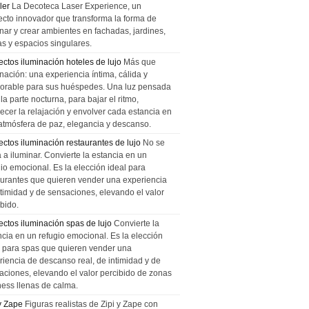
ler
La Decoteca Laser Experience, un
ecto innovador que transforma la forma de
inar y crear ambientes en fachadas, jardines,
as y espacios singulares.
ectos iluminación hoteles de lujo
Más que
nación: una experiencia íntima, cálida y
rable para sus huéspedes. Una luz pensada
la parte nocturna, para bajar el ritmo,
recer la relajación y envolver cada estancia en
atmósfera de paz, elegancia y descanso.
ectos iluminación restaurantes de lujo
No se
a a iluminar. Convierte la estancia en un
gio emocional. Es la elección ideal para
aurantes que quieren vender una experiencia
ntimidad y de sensaciones, elevando el valor
bido.
ectos iluminación spas de lujo
Convierte la
ncia en un refugio emocional. Es la elección
l para spas que quieren vender una
riencia de descanso real, de intimidad y de
aciones, elevando el valor percibido de zonas
ness llenas de calma.
 y Zape
Figuras realistas de Zipi y Zape con