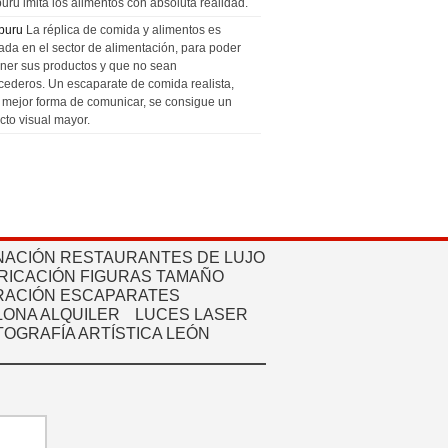
uru imita los alimentos con absoluta realidad.
puru
La réplica de comida y alimentos es
zada en el sector de alimentación, para poder
ner sus productos y que no sean
cederos. Un escaparate de comida realista,
a mejor forma de comunicar, se consigue un
cto visual mayor.
NACIÓN RESTAURANTES DE LUJO
RICACIÓN FIGURAS TAMAÑO
ACIÓN ESCAPARATES
ONA ALQUILER
LUCES LASER
TOGRAFÍA ARTÍSTICA LEÓN