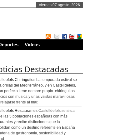
viernes 07 agosto, 2026
Deportes
Videos
ticias Destacadas
lldefels Chiringuitos
La temporada estival se
a orillas del Mediterráneo, y en Castelldefels,
an perfecto tiene nombre propio: chiringuitos.
cios con música y unas vsistas maravillosas
relajarse frente al mar.
elldefels Restaurantes
Castelldefels se situa
re las 5 poblaciones españolas con más
urantes y recibe distinciones que la
olidan como un destino referente en España
ateria de gastronomía, sostenibilidad y
ad.