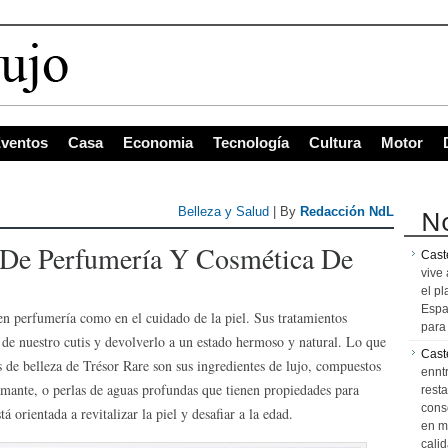
 c
ventos
Casa
Economia
Tecnología
Cultura
Motor
No
Belleza y Salud
| By
Redacción NdL
s De Perfumería Y Cosmética De
Caste
vive 
el pl
Espa
en perfumería como en el cuidado de la piel. Sus tratamientos
para 
lo de nuestro cutis y devolverlo a un estado hermoso y natural.
Lo que
Cast
s de belleza de Trésor Rare son sus ingredientes de lujo, compuestos
ennt
iamante, o perlas de aguas profundas que tienen propiedades para
resta
cons
á orientada a revitalizar la piel y desafiar a la edad.
en m
calid