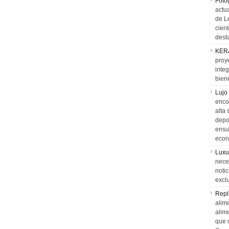
Foto
actua
de L
cien
desta
KER
proy
integ
biene
Lujo
encon
alta 
depor
ensue
econ
Luxu
neces
notic
exclu
Repl
alime
alim
que 