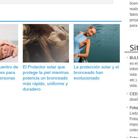
licen
reali
fabr
proy
para
Si
BUL
es e
uentro de
El Protector solar que
La protección solar y el
info
les para
protege la piel mientras
bronceado han
vida
personas
potencia un bronceado
evolucionado
etc.
más rápido, uniforme y
vid
duradero
CED
dise
Fotog
Lieb
Fotog
impo
cole