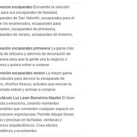
racion escaparates
Encuentre la solución
l para sus escaparates de Navidad,
parates de San Valentín, escaparates para el
de los enamorados, escaparates para
oween, escaparates de primavera,
parates de verano, escaparates de invierno,
ración escaparates primavera
La gama más
ia de artículos y adornos de decoración de
avera para que la gente vea tu negocio o
esa y quiera entrar a comprar.
ración escaparates verano
La mayor gama
roductos para decorar tu escaparate de
no, diseños frescos, actuales que evocan la
orada estival y animan a comprar.
ctáculo Luz Laser Barcelona Alquiler
El láser
cta y emociona, creando momentos
rables que convierten cualquier espacio en
scenario espectacular. Permite dibujar líneas
das y precisas en fachadas, ventanas y
ornos arquitectónicos. Crea efectos
métricos y envolventes