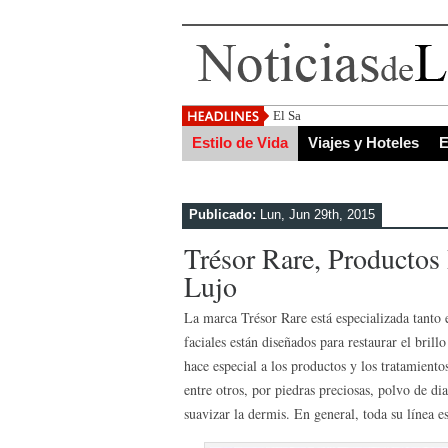
El Salvador, uno de los destinos
Estilo de Vida
Viajes y Hoteles
E
Publicado:
Lun, Jun 29th, 2015
Trésor Rare, Producto
Lujo
La marca Trésor Rare está especializada tanto 
faciales están diseñados para restaurar el bril
hace especial a los productos y los tratamiento
entre otros, por piedras preciosas, polvo de d
suavizar la dermis. En general, toda su línea est